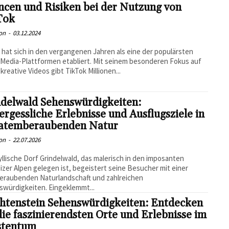
ncen und Risiken bei der Nutzung von
Tok
on
-
03.12.2024
 hat sich in den vergangenen Jahren als eine der populärsten
-Media-Plattformen etabliert. Mit seinem besonderen Fokus auf
 kreative Videos gibt TikTok Millionen...
ndelwald Sehenswürdigkeiten:
rgessliche Erlebnisse und Ausflugsziele in
 atemberaubenden Natur
on
-
22.07.2026
yllische Dorf Grindelwald, das malerisch in den imposanten
zer Alpen gelegen ist, begeistert seine Besucher mit einer
eraubenden Naturlandschaft und zahlreichen
würdigkeiten. Eingeklemmt...
chtenstein Sehenswürdigkeiten: Entdecken
die faszinierendsten Orte und Erlebnisse im
stentum