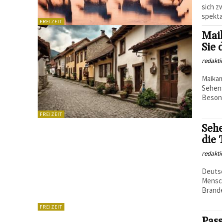
sich z
spekta
FREIZEIT
Mai
Sie 
redakti
Maikam
Sehens
Besond
FREIZEIT
Seh
die 
redakti
Deutsc
Mensch
Brande
FREIZEIT
Pass