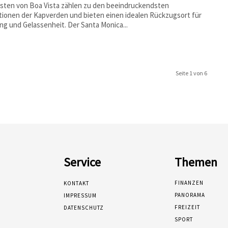
sten von Boa Vista zählen zu den beeindruckendsten
tionen der Kapverden und bieten einen idealen Rückzugsort für
ng und Gelassenheit. Der Santa Monica...
Seite 1 von 6
Service
Themen
FINANZEN
KONTAKT
PANORAMA
IMPRESSUM
FREIZEIT
DATENSCHUTZ
SPORT