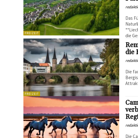
redakti
Das Fü
Naturl
**Liec
FREIZEIT
die Ge
Rem
die 
redakti
Die fa
Bergis
Attrak
FREIZEIT
Cam
verb
Reg
redakti
Die Ca