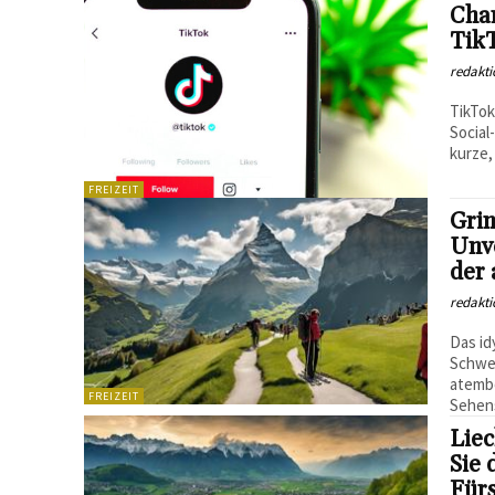
Cha
Tik
redakti
TikTok
Social
kurze,
FREIZEIT
Gri
Unve
der
redakti
Das id
Schwei
atemb
FREIZEIT
Sehens
Lie
Sie 
Für