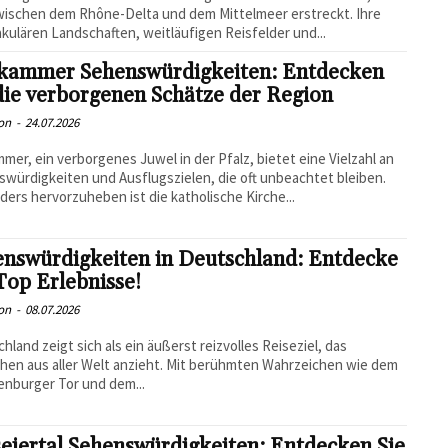
wischen dem Rhône-Delta und dem Mittelmeer erstreckt. Ihre
kulären Landschaften, weitläufigen Reisfelder und...
kammer Sehenswürdigkeiten: Entdecken
die verborgenen Schätze der Region
on
-
24.07.2026
mer, ein verborgenes Juwel in der Pfalz, bietet eine Vielzahl an
würdigkeiten und Ausflugszielen, die oft unbeachtet bleiben.
ers hervorzuheben ist die katholische Kirche...
enswürdigkeiten in Deutschland: Entdecke
Top Erlebnisse!
on
-
08.07.2026
hland zeigt sich als ein äußerst reizvolles Reiseziel, das
en aus aller Welt anzieht. Mit berühmten Wahrzeichen wie dem
nburger Tor und dem...
eiertal Sehenswürdigkeiten: Entdecken Sie