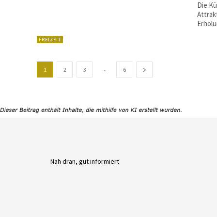
Die Kü
Attrak
Erholu
FREIZEIT
...
1
2
3
6
Nah dran, gut informiert