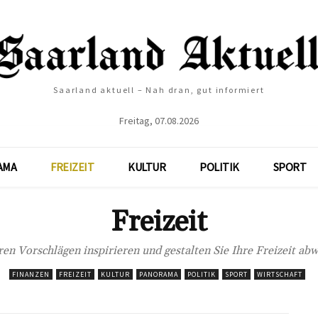
Saarland aktuell – Nah dran, gut informiert
Freitag, 07.08.2026
AMA
FREIZEIT
KULTUR
POLITIK
SPORT
Freizeit
ren Vorschlägen inspirieren und gestalten Sie Ihre Freizeit ab
FINANZEN
FREIZEIT
KULTUR
PANORAMA
POLITIK
SPORT
WIRTSCHAFT