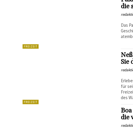
die 
redakti
Das Pa
Geschi
atembe
FREIZEIT
Neß
Sie 
redakti
Erlebe
für se
Freize
des W
FREIZEIT
Boa 
die 
redakti