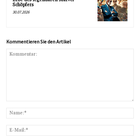
Schöpfers
30.07.2026
Kommentieren Sie den Artikel
Kommentar:
Na
E-
Mai