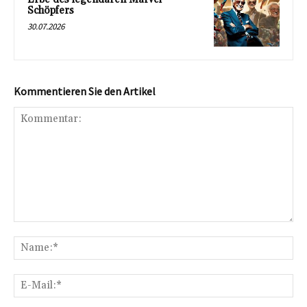
Schöpfers
30.07.2026
Kommentieren Sie den Artikel
Kommentar:
Na
E-
Mai