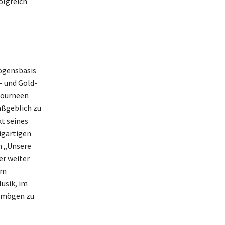
olgreich
mögensbasis
- und Gold-
Tourneen
aßgeblich zu
t seines
igartigen
m „Unsere
er weiter
em
usik, im
ermögen zu