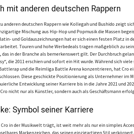
ch mit anderen deutschen Rappern
zu anderen deutschen Rappern wie Kollegah und Bushido zeigt sich
inzigartige Mischung aus Hip-Hop und Popmusik die Massen begeis
latin- und Goldauszeichnungen hat er sich einen festen Platz in d
rarbeitet. Touren und hohe Werbedeals tragen maßgeblich zu sei
 das in der Branche als bemerkenswert gilt. Der Durchbruch gela
sy“, die 2011 erschien und sofort ein Hit wurde. Während sich viele 
Battlerap und die Reimliga Battle Arena konzentrieren, hat Cro ei
schlossen. Diese geschickte Positionierung als Unternehmer im M
nuierliche Entwicklung seiner Karriere bis in die Jahre 2021 und 2
 Cro nicht nur als Künstler, sondern auch als Geschäftsmann erfolg
ke: Symbol seiner Karriere
 Cro in der Musikwelt trägt, ist weit mehr als nur ein simples Access
selbares Markenzeichen, das seinen einzigartigen Stil verkörpert.