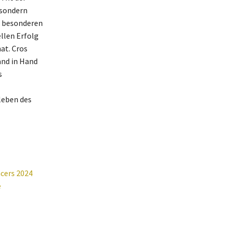
 sondern
r besonderen
llen Erfolg
at. Cros
and in Hand
s
leben des
cers 2024
e