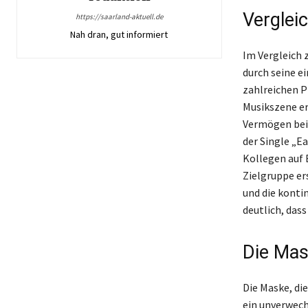
Verglei
https://saarland-aktuell.de
Nah dran, gut informiert
Im Vergleich 
durch seine e
zahlreichen P
Musikszene e
Vermögen bei,
der Single „Ea
Kollegen auf 
Zielgruppe er
und die konti
deutlich, dass
Die Mas
Die Maske, die
ein unverwech