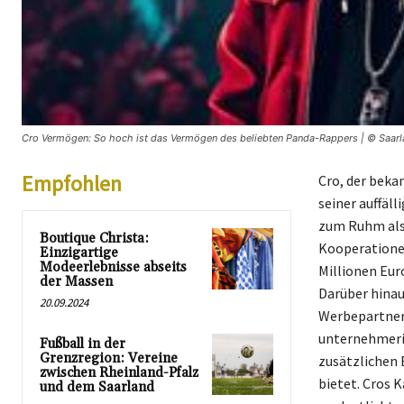
Cro Vermögen: So hoch ist das Vermögen des beliebten Panda-Rappers | © Saarla
Empfohlen
Cro, der beka
seiner auffäl
zum Ruhm als 
Boutique Christa:
Kooperationen
Einzigartige
Modeerlebnisse abseits
Millionen Eur
der Massen
Darüber hinau
20.09.2024
Werbepartners
unternehmeris
Fußball in der
Grenzregion: Vereine
zusätzlichen
zwischen Rheinland-Pfalz
bietet. Cros K
und dem Saarland