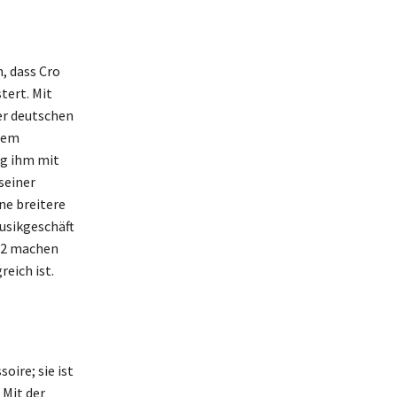
, dass Cro
tert. Mit
er deutschen
nem
ng ihm mit
seiner
ne breitere
usikgeschäft
022 machen
reich ist.
oire; sie ist
 Mit der