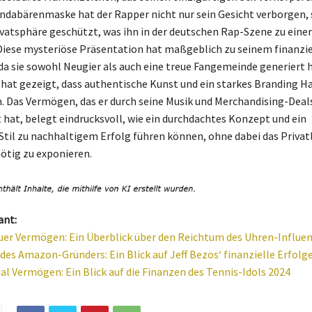
ndabärenmaske hat der Rapper nicht nur sein Gesicht verborgen,
ivatsphäre geschützt, was ihn in der deutschen Rap-Szene zu eine
Diese mysteriöse Präsentation hat maßgeblich zu seinem finanzie
da sie sowohl Neugier als auch eine treue Fangemeinde generiert h
 hat gezeigt, dass authentische Kunst und ein starkes Branding H
 Das Vermögen, das er durch seine Musik und Merchandising-Deal
at, belegt eindrucksvoll, wie ein durchdachtes Konzept und ein
 Stil zu nachhaltigem Erfolg führen können, ohne dabei das Privat
ötig zu exponieren.
ant:
er Vermögen: Ein Überblick über den Reichtum des Uhren-Influen
es Amazon-Gründers: Ein Blick auf Jeff Bezos‘ finanzielle Erfolg
al Vermögen: Ein Blick auf die Finanzen des Tennis-Idols 2024