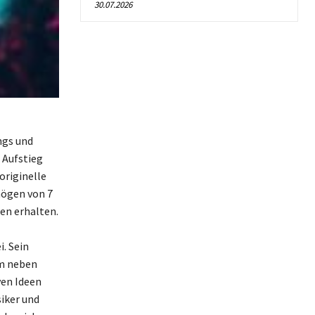
30.07.2026
ngs und
 Aufstieg
originelle
mögen von 7
en erhalten.
. Sein
hm neben
en Ideen
siker und