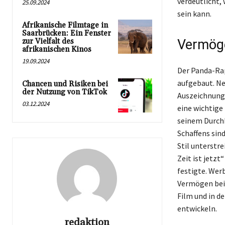
verdeutlicht, 
25.09.2024
sein kann.
Afrikanische Filmtage in
Saarbrücken: Ein Fenster
zur Vielfalt des
Vermöge
afrikanischen Kinos
19.09.2024
Der Panda-Rap
aufgebaut. Ne
Chancen und Risiken bei
der Nutzung von TikTok
Auszeichnunge
03.12.2024
eine wichtige
seinem Durchb
Schaffens sin
Stil unterstr
Zeit ist jetz
festigte. Wer
Vermögen beig
Film und in d
entwickeln.
redaktion