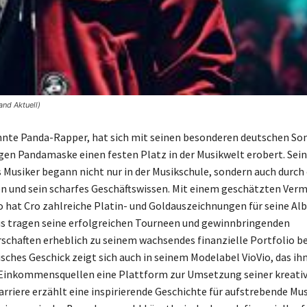
nd Aktuell)
nnte Panda-Rapper, hat sich mit seinen besonderen deutschen So
ligen Pandamaske einen festen Platz in der Musikwelt erobert. Sein
Musiker begann nicht nur in der Musikschule, sondern auch durch 
 und sein scharfes Geschäftswissen. Mit einem geschätzten Ver
o hat Cro zahlreiche Platin- und Goldauszeichnungen für seine Alb
s tragen seine erfolgreichen Tourneen und gewinnbringenden
chaften erheblich zu seinem wachsendes finanzielle Portfolio bei
ches Geschick zeigt sich auch in seinem Modelabel VioVio, das i
 Einkommensquellen eine Plattform zur Umsetzung seiner kreativ
arriere erzählt eine inspirierende Geschichte für aufstrebende Mu