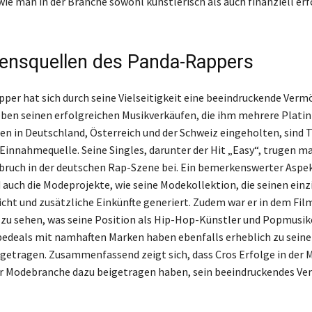
wie man in der Branche sowohl künstlerisch als auch finanziell erf
nsquellen des Panda-Rappers
per hat sich durch seine Vielseitigkeit eine beeindruckende Ver
ben seinen erfolgreichen Musikverkäufen, die ihm mehrere Platin
n in Deutschland, Österreich und der Schweiz eingeholten, sind 
 Einnahmequelle. Seine Singles, darunter der Hit „Easy“, trugen m
ruch in der deutschen Rap-Szene bei. Ein bemerkenswerter Aspek
d auch die Modeprojekte, wie seine Modekollektion, die seinen einz
eicht und zusätzliche Einkünfte generiert. Zudem war er in dem Fil
t“ zu sehen, was seine Position als Hip-Hop-Künstler und Popmusik
bedeals mit namhaften Marken haben ebenfalls erheblich zu sein
etragen. Zusammenfassend zeigt sich, dass Cros Erfolge in der M
er Modebranche dazu beigetragen haben, sein beeindruckendes V