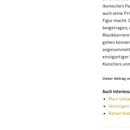
ikonischen Pa
auch seine Pr
Figur macht. 
beigetragen, 
Musikkarriere
gehen können.
angesammelt h
einzigartiger
Künstlers unn
Auch interess
Marc Gebau
Vermögen d
Rafael Nad