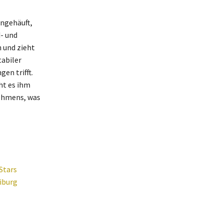
angehäuft,
- und
 und zieht
tabiler
en trifft.
ht es ihm
nehmens, was
Stars
eiburg