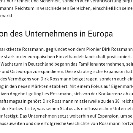
ht nur Freiheit und Sicherheit, sondern auch Verantwortung birgt.
smanns Reichtum in verschiedenen Bereichen, einschließlich seine
hmarkt.
on des Unternehmens in Europa
marktkette Rossmann, gegründet von dem Pionier Dirk Rossmann, 
re stark in der europäischen Einzelhandelslandschaft positioniert
 Wachstum in Deutschland begann das Familienunternehmen, sein
d- und Osteuropa zu expandieren. Diese strategische Expansion hat
des Vermögens von Dirk Rossmann beigetragen, sondern auch ein
 in den neuen Märkten etabliert. Mit einem Fokus auf Eigenmar
iven Angebot gelingt es Rossmann, sich von der Konkurrenz abzu
aftsmagazin gehört Dirk Rossmann mittlerweile zu den 38. reich
 der Forbes-Liste, was seinen Status als einflussreichen Unterneh
r festigt. Das Unternehmen setzt weiterhin auf Expansion, um se
auszuweiten und die erfolgreiche Geschichte von Rossmann fortz