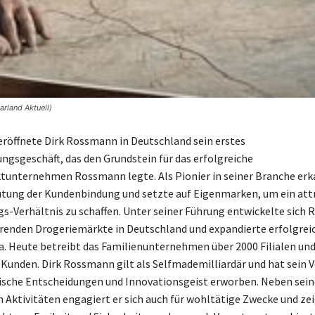
rland Aktuell)
eröffnete Dirk Rossmann in Deutschland sein erstes
ngsgeschäft, das den Grundstein für das erfolgreiche
unternehmen Rossmann legte. Als Pionier in seiner Branche erk
utung der Kundenbindung und setzte auf Eigenmarken, um ein att
gs-Verhältnis zu schaffen. Unter seiner Führung entwickelte sich
renden Drogeriemärkte in Deutschland und expandierte erfolgrei
. Heute betreibt das Familienunternehmen über 2000 Filialen und
 Kunden. Dirk Rossmann gilt als Selfmademilliardär und hat sein
ische Entscheidungen und Innovationsgeist erworben. Neben sei
n Aktivitäten engagiert er sich auch für wohltätige Zwecke und zei