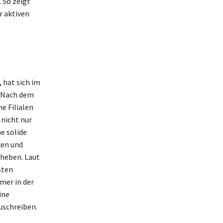
 So zeigt
r aktiven
hat sich im
. Nach dem
e Filialen
 nicht nur
e solide
ken und
heben. Laut
sten
mer in der
ine
uschreiben.