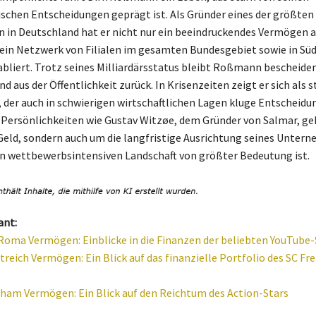
chen Entscheidungen geprägt ist. Als Gründer eines der größten
n in Deutschland hat er nicht nur ein beeindruckendes Vermögen 
ein Netzwerk von Filialen im gesamten Bundesgebiet sowie in Süd
bliert. Trotz seines Milliardärsstatus bleibt Roßmann bescheiden
d aus der Öffentlichkeit zurück. In Krisenzeiten zeigt er sich als s
der auch in schwierigen wirtschaftlichen Lagen kluge Entscheidung
n Persönlichkeiten wie Gustav Witzøe, dem Gründer von Salmar, ge
Geld, sondern auch um die langfristige Ausrichtung seines Unter
en wettbewerbsintensiven Landschaft von größter Bedeutung ist.
ant:
Roma Vermögen: Einblicke in die Finanzen der beliebten YouTube-
treich Vermögen: Ein Blick auf das finanzielle Portfolio des SC Fr
ham Vermögen: Ein Blick auf den Reichtum des Action-Stars