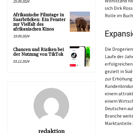
Wohlstand nic
25.09.2024
sich Dirk Ros
Afrikanische Filmtage in
Rolle im Buc
Saarbrücken: Ein Fenster
zur Vielfalt des
afrikanischen Kinos
Expansi
19.09.2024
Die Drogerie
Chancen und Risiken bei
der Nutzung von TikTok
Laufe der Jah
03.12.2024
erfolgreichen
gezielt in Sü
zur Erhöhung 
Kundenbindung
einem attrakt
einem Wirtsch
Deutschen auf
Branche weite
Marktanteile 
redaktion