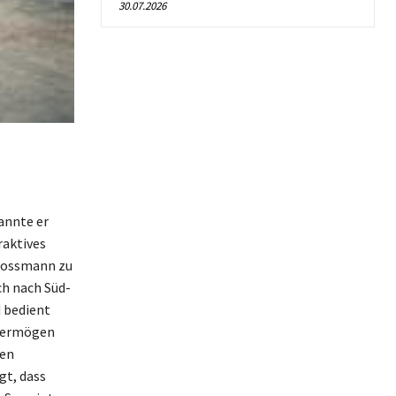
30.07.2026
annte er
raktives
 Rossmann zu
ch nach Süd-
 bedient
 Vermögen
nen
gt, dass