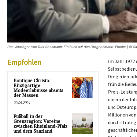
Das Vermögen von Dirk Rossmann: Ein Blick auf den Drogeriemarkt-Pionier | © Saa
Empfohlen
Im Jahr 1972 
Selbstbedienu
Drogeriemarkt
Boutique Christa:
früh die Bede
Einzigartige
Modeerlebnisse abseits
Preis-Leistun
der Massen
einem der füh
20.09.2024
und Osteuropa
Millionen von
Fußball in der
Grenzregion: Vereine
durch strateg
zwischen Rheinland-Pfalz
geschäftliche
und dem Saarland