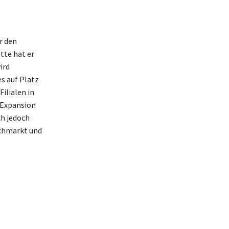
r den
tte hat er
ird
s auf Platz
ilialen in
 Expansion
h jedoch
uchmarkt und