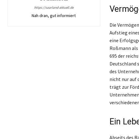
Vermöge
https://saarland-aktuell.de
Nah dran, gut informiert
Die Vermögens
Aufstieg eine
eine Erfolgsge
Roßmann als M
695 der reichs
Deutschland s
des Unternehm
nicht nur auf
trägt zur För
Unternehmens
verschiedenen
Ein Leb
Abseits des R