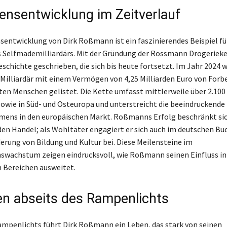
nsentwicklung im Zeitverlauf
entwicklung von Dirk Roßmann ist ein faszinierendes Beispiel fü
s Selfmademilliardärs. Mit der Gründung der Rossmann Drogerieke
schichte geschrieben, die sich bis heute fortsetzt. Im Jahr 2024 w
illiardär mit einem Vermögen von 4,25 Milliarden Euro von Forbe
ten Menschen gelistet. Die Kette umfasst mittlerweile über 2.100 F
owie in Süd- und Osteuropa und unterstreicht die beeindruckende
ens in den europäischen Markt. Roßmanns Erfolg beschränkt sic
 den Handel; als Wohltäter engagiert er sich auch im deutschen B
derung von Bildung und Kultur bei. Diese Meilensteine im
wachstum zeigen eindrucksvoll, wie Roßmann seinen Einfluss in
 Bereichen ausweitet.
en abseits des Rampenlichts
ampenlichts führt Dirk Roßmann ein Leben, das stark von seinen