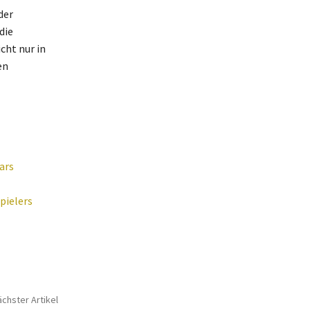
der
die
icht nur in
en
ars
pielers
chster Artikel