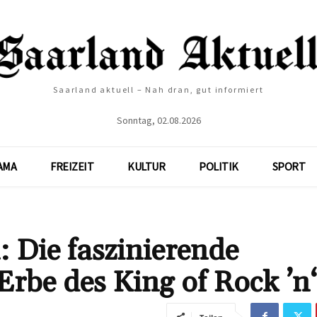
Saarland aktuell – Nah dran, gut informiert
Sonntag, 02.08.2026
AMA
FREIZEIT
KULTUR
POLITIK
SPORT
: Die faszinierende
rbe des King of Rock ’n‘