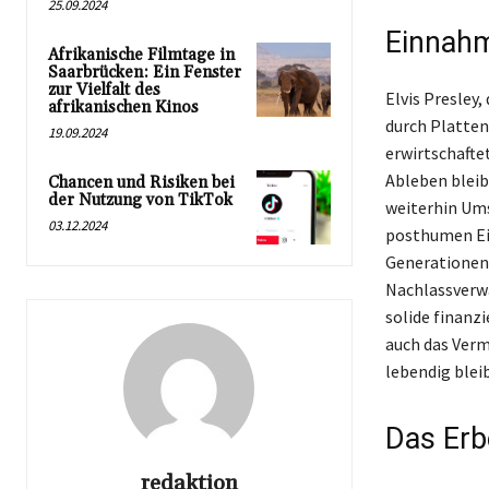
25.09.2024
Einnahm
Afrikanische Filmtage in
Saarbrücken: Ein Fenster
zur Vielfalt des
Elvis Presley
afrikanischen Kinos
durch Platten
19.09.2024
erwirtschafte
Ableben bleib
Chancen und Risiken bei
der Nutzung von TikTok
weiterhin Ums
03.12.2024
posthumen Ein
Generationen 
Nachlassverwa
solide finanz
auch das Verm
lebendig bleib
Das Erb
redaktion