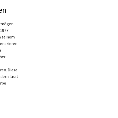
en
Vermögen
 1977
h seinem
generieren
e
ber
ren. Diese
ndern lässt
Erbe