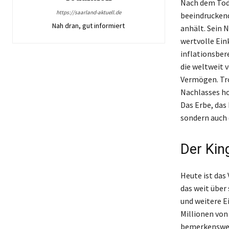
Nach dem Tod d
https://saarland-aktuell.de
beeindruckend
Nah dran, gut informiert
anhält. Sein 
wertvolle Ein
inflationsber
die weltweit 
Vermögen. Tro
Nachlasses ho
Das Erbe, das 
sondern auch 
Der King
Heute ist das 
das weit über
und weitere E
Millionen von
bemerkenswert