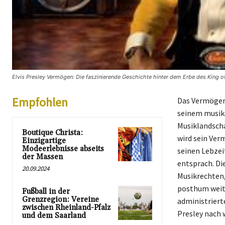
Elvis Presley Vermögen: Die faszinierende Geschichte hinter dem Erbe des King of 
Empfohlen
Das Vermögen 
seinem musikal
Musiklandscha
Boutique Christa:
wird sein Ver
Einzigartige
Modeerlebnisse abseits
seinen Lebzei
der Massen
entsprach. Di
20.09.2024
Musikrechten,
posthum weit
Fußball in der
Grenzregion: Vereine
administriert
zwischen Rheinland-Pfalz
Presley nach w
und dem Saarland