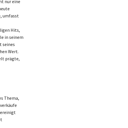
ht nur eine
heute
e, umfasst
igen Hits,
le in seinem
t seines
chen Wert.
elt prägte,
des Thema,
nverkäufe
ereinigt
st