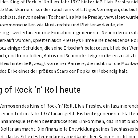
es King of Rock ’n‘ Roll im Jahr 1977 hinterließ Elvis Presley nic
e Musikkarriere, sondern auch ein vielfältiges Vermögen, das bis 
Nachlass, der von seiner Tochter Lisa Marie Presley verwaltet wurd
kommensquellen wie Musikrechte und Plattenverkäufe, die
einigt weiterhin enorme Einnahmen generieren. Neben den unzähl
verkauft wurden, spielten auch Presley’s Filme eine bedeutende Rol
tz einiger Schulden, die seine Erbschaft belasteten, blieb der Wer
ch, und Immobilien, Autos und Schmuck steigern diesen zusätzli
Elvis hinterließ, zeugt von einer Karriere, die nicht nur die Musikw
das Erbe eines der größten Stars der Popkultur lebendig hält.
 of Rock ’n‘ Roll heute
Vermögen des King of Rock ’n‘ Roll, Elvis Presley, ein faszinieren
 seinen Tod im Jahr 1977 hinausgeht. Bis heute generieren Platte
innahmequellen ein beeindruckendes Einkommen, das inflationsb
 Dollar ausmacht. Die finanzielle Entwicklung seines Nachlasses i
, da das Erbe des legendären amerikanischen Sängers nicht nur