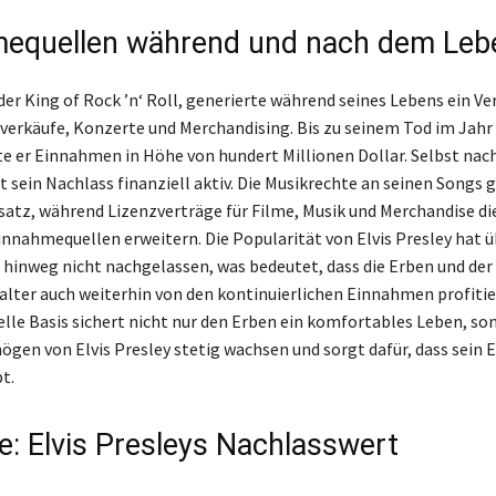
equellen während und nach dem Leb
, der King of Rock ’n‘ Roll, generierte während seines Lebens ein 
verkäufe, Konzerte und Merchandising. Bis zu seinem Tod im Jahr
te er Einnahmen in Höhe von hundert Millionen Dollar. Selbst nac
t sein Nachlass finanziell aktiv. Die Musikrechte an seinen Songs 
atz, während Lizenzverträge für Filme, Musik und Merchandise di
nahmequellen erweitern. Die Popularität von Elvis Presley hat ü
hinweg nicht nachgelassen, was bedeutet, dass die Erben und der
lter auch weiterhin von den kontinuierlichen Einnahmen profitie
ielle Basis sichert nicht nur den Erben ein komfortables Leben, so
ögen von Elvis Presley stetig wachsen und sorgt dafür, dass sein 
t.
e: Elvis Presleys Nachlasswert