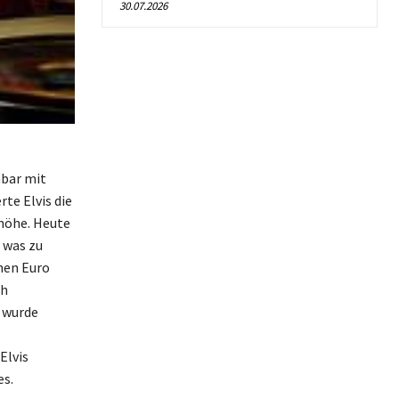
30.07.2026
nbar mit
rte Elvis die
nhöhe. Heute
 was zu
nen Euro
ch
 wurde
Elvis
es.