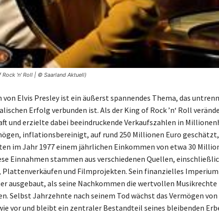
Rock 'n' Roll | © Saarland Aktuell)
von Elvis Presley ist ein äußerst spannendes Thema, das untren
ischen Erfolg verbunden ist. Als der King of Rock ’n‘ Roll verände
ft und erzielte dabei beeindruckende Verkaufszahlen in Millione
mögen, inflationsbereinigt, auf rund 250 Millionen Euro geschätzt,
ten im Jahr 1977 einem jährlichen Einkommen von etwa 30 Millio
ese Einnahmen stammen aus verschiedenen Quellen, einschließli
 Plattenverkäufen und Filmprojekten. Sein finanzielles Imperium
er ausgebaut, als seine Nachkommen die wertvollen Musikrechte
en. Selbst Jahrzehnte nach seinem Tod wächst das Vermögen von 
ie vor und bleibt ein zentraler Bestandteil seines bleibenden Erb