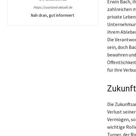
Erwin Bach, i
https://saarland-aktuell.de
zahlreichen m
Nah dran, gut informiert
private Leben
Unternehmunge
ihrem Ableben
Die Verantwor
sein, doch Ba
bewahren und 
Öffentlichkeit
für ihre Verb
Zukunft
Die Zukunftsa
Verlust seiner
Vermögen, son
wichtige Roll
Turner, der R