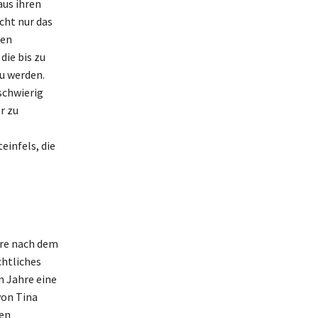
aus ihren
cht nur das
hen
die bis zu
zu werden.
schwierig
r zu
einfels, die
ere nach dem
chtliches
 Jahre eine
von Tina
men