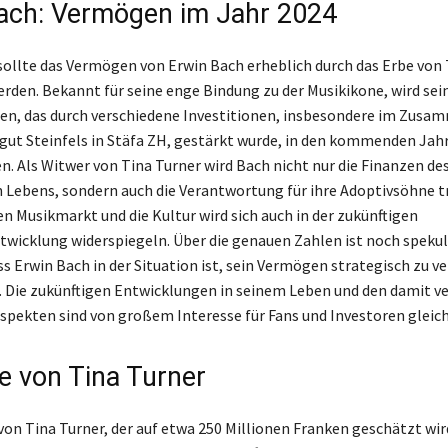
ach: Vermögen im Jahr 2024
sollte das Vermögen von Erwin Bach erheblich durch das Erbe von 
erden. Bekannt für seine enge Bindung zu der Musikikone, wird sei
n, das durch verschiedene Investitionen, insbesondere im Zus
ut Steinfels in Stäfa ZH, gestärkt wurde, in den kommenden Jah
n. Als Witwer von Tina Turner wird Bach nicht nur die Finanzen de
ebens, sondern auch die Verantwortung für ihre Adoptivsöhne tr
en Musikmarkt und die Kultur wird sich auch in der zukünftigen
icklung widerspiegeln. Über die genauen Zahlen ist noch spekula
ss Erwin Bach in der Situation ist, sein Vermögen strategisch zu v
 Die zukünftigen Entwicklungen in seinem Leben und den damit 
Aspekten sind von großem Interesse für Fans und Investoren glei
e von Tina Turner
on Tina Turner, der auf etwa 250 Millionen Franken geschätzt wird,