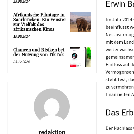
25.09.2024
Erwin B
Afrikanische Filmtage in
Im Jahr 2024 
Saarbrücken: Ein Fenster
zur Vielfalt des
beeinflusst w
afrikanischen Kinos
Nettovermöge
19.09.2024
mit dem Landg
weiter wachse
Chancen und Risiken bei
der Nutzung von TikTok
gemeinsamen L
03.12.2024
Einfluss auf d
Vermögensentw
steht fest, da
zu vermehren.
finanziellen 
Das Erb
Der Nachlass v
redaktion