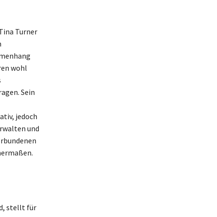
Tina Turner
n
ammenhang
ren wohl
s
agen. Sein
tiv, jedoch
erwalten und
verbundenen
chermaßen.
 stellt für