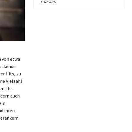
30.07.2026
n von etwa
ruckende
er Hits, zu
ne Vielzahl
n. Ihr
ndern auch
zin
nd ihren
verankern.