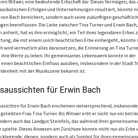
hren Witwer, eine bedeutende Erbschaft dar. Dieses Vermögen, das 
usikalischen Erfolgen und Unternehmungen resultiert, könnte ni
 von Bach bereichern, sondern auch seine zukünftigen geschäftlic
n beeinflussen. Die Liebe zwischen Tina Turner und Erwin Bach, 
 anhielt, hat es ihm ermöglicht, ein Teil ihres legendären Erbes 
tung, die mit einem solch beachtlichen Erbe einhergeht, könnte 
ch wird vermutlich alles daransetzen, die Erinnerung an Tina Turne
ihre Werte zu leben. Ihr gemeinsames Lebenswerk könnte in der
 einen beachtlichen Einfluss ausüben, insbesondere in der Stadt St
undenheit mit der Musikszene bekannt ist.
saussichten für Erwin Bach
ussichten für Erwin Bach erscheinen vielversprechend, insbesond
 geliebten Frau Tina Turner. Als Witwer erbt er nicht nur ein beträ
dern auch das Landgut Steinfels, das während ihrer gemeinsamen
e spielte. Dieses Anwesen am Zürichsee könnte nicht nur als Erbe 
ocklegende, dienen, sondern auch als Symbol für ihren gemeinsa