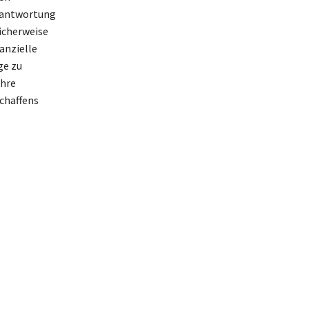
erantwortung
icherweise
anzielle
ge zu
ahre
chaffens