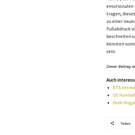
emotionalen F
tragen, diese
zu einer neuen
Fußabdruck vo
beschreiten u
könnten somit
sein.
Auch interess
BTS Vermög
Uli Hoeneß
Hulk Hogan
Teilen