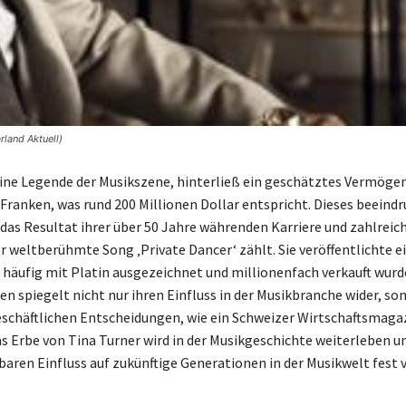
rland Aktuell)
eine Legende der Musikszene, hinterließ ein geschätztes Vermöge
 Franken, was rund 200 Millionen Dollar entspricht. Dieses beeind
das Resultat ihrer über 50 Jahre währenden Karriere und zahlreich
r weltberühmte Song ‚Private Dancer‘ zählt. Sie veröffentlichte ei
e häufig mit Platin ausgezeichnet und millionenfach verkauft wurde
 spiegelt nicht nur ihren Einfluss in der Musikbranche wider, so
eschäftlichen Entscheidungen, wie ein Schweizer Wirtschaftsmaga
as Erbe von Tina Turner wird in der Musikgeschichte weiterleben u
aren Einfluss auf zukünftige Generationen in der Musikwelt fest 