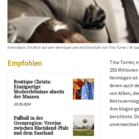
Erwin Bach: Ein Blick auf sein Vermögen und die Erbschaft von Tina Turner | © Saa
Empfohlen
Tina Turner, 
250 Millionen
Vermögen ist 
Boutique Christa:
denen auch de
Einzigartige
Modeerlebnisse abseits
von Alben, di
der Massen
Nettovermögen
20.09.2024
ihre klugen g
berichtete. D
Fußball in der
Grenzregion: Vereine
unverwechselb
zwischen Rheinland-Pfalz
und dem Saarland