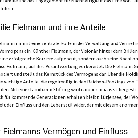
 Familie und das Engagement für Nachhaltigkeit das Erbe von Gü
führen.
lie Fielmann und ihre Anteile
ielmann nimmt eine zentrale Rolle in der Verwaltung und Vermehr
ermögens ein. Günther Fielmann, der Visionär hinter dem Brille
 eine erfolgreiche Karriere aufgebaut, sondern auch seine Nachk
ise Fielmann, auf ihre Verantwortung vorbereitet. Die Fielmann G
notiert und stellt das Kernstück des Vermögens dar. Über die Hold
lie wichtige Anteile, die regelmäßig in den Reichen-Rankings von 
en. Mit einer familiären Stiftung wird darüber hinaus sichergestel
 für kommende Generationen erhalten bleibt. Lütjensee, der Wo
gelt den Einfluss und den Lebensstil wider, der mit diesem enorm
.
 Fielmanns Vermögen und Einfluss