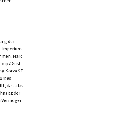
nther
ung des
n-Imperium,
ommen, Marc
roup AG ist
ing Korva SE
Forbes
lt, dass das
hnsitz der
en Vermögen