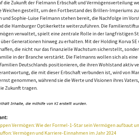
uf die Zukunft der Fielmann Erbschaft und Vermögensverteilung w
 Weichen gestellt, um den Fortbestand des Brillen-Imperiums zu 
 und Sophie-Luise Fielmann stehen bereit, die Nachfolge im Vors
d die Hamburger Optikerkette weiterzuführen. Die Familienstiftun
ögen verwaltet, spielt eine zentrale Rolle in der langfristigen S
über Generationen hinweg zu erhalten. Mit der Holding Korva SE 
haffen, die nicht nur das finanzielle Wachstum sicherstellt, sonde
amilie in der Branche verstärkt. Die Fielmanns wollen sich als ein
Familien Deutschlands positionieren, die ihren Wohlstand aktiv v
Verantwortung, die mit dieser Erbschaft verbunden ist, wird von Ma
ernst genommen, während sie die Werte und Visionen ihres Vaters
ie Zukunft tragen.
ant:
ppen Vermögen: Wie der Formel-1-Star sein Vermögen aufbaut un
Buffon: Vermögen und Karriere-Einnahmen im Jahr 2024