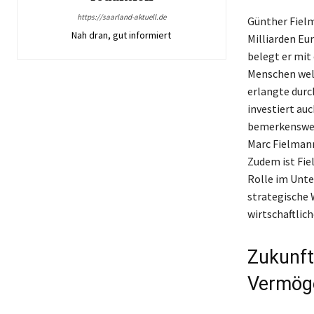
https://saarland-aktuell.de
Günther Fielm
Nah dran, gut informiert
Milliarden Eu
belegt er mit
Menschen welt
erlangte durc
investiert auc
bemerkenswert
Marc Fielmann
Zudem ist Fiel
Rolle im Unte
strategische 
wirtschaftlich
Zukunft
Vermöge