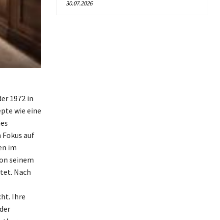
30.07.2026
er 1972 in
epte wie eine
hes
 Fokus auf
en im
von seinem
ltet. Nach
ht. Ihre
der