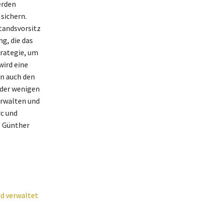
erden
sichern.
tandsvorsitz
g, die das
trategie, um
wird eine
rn auch den
e der wenigen
erwalten und
rc und
, Günther
d verwaltet