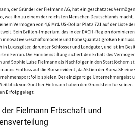
ann, der Gründer der Fielmann AG, hat ein geschätztes Vermögen
ro, was ihn zu einem der reichsten Menschen Deutschlands macht.
 einem Vermögen von 4,6 Mrd. US-Dollar Platz 721 auf der Liste der
weit. Sein Brillen-Imperium, das in der DACH-Region dominierend
h innovative Geschäftsmodelle und hohe Qualität großen Einfluss
h in Luxusgüter, darunter Schlösser und Landgüter, und ist im Besi
en Ferrari. Die Familienstiftung sichert den Erhalt des Vermöge
 und Sophie Luise Fielmann als Nachfolger in den Startlöchern s
manns Einfluss auf die Börse evident, da Aktien der Korva SE eine
rnehmensportfolio spielen. Der einzigartige Unternehmergeist 
Weitblick von Günther Fielmann haben den Grundstein für seinen
en Erfolg gelegt.
 der Fielmann Erbschaft und
nsverteilung