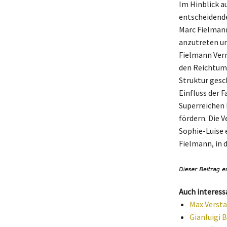
Im Hinblick a
entscheidende
Marc Fielmann
anzutreten un
Fielmann Verm
den Reichtum 
Struktur gesc
Einfluss der F
Superreichen 
fördern. Die 
Sophie-Luise 
Fielmann, in d
Auch interess
Max Versta
Gianluigi 