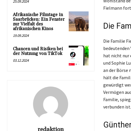
Wohlstand der
25.09.2024
Fielmann fort
Afrikanische Filmtage in
Saarbrücken: Ein Fenster
zur Vielfalt des
Die Fami
afrikanischen Kinos
19.09.2024
Die Familie F
bedeutenden V
Chancen und Risiken bei
der Nutzung von TikTok
hat nicht nur
03.12.2024
und Sophie Lu
an der Börse 
hält die Fami
gewürdigt werd
Vermögen auch
Familie, spie
verbunden ist
Günther
redaktion