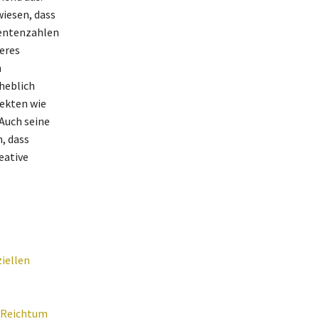
iesen, dass
nentenzahlen
eres
n
heblich
jekten wie
Auch seine
, dass
eative
iellen
d Reichtum