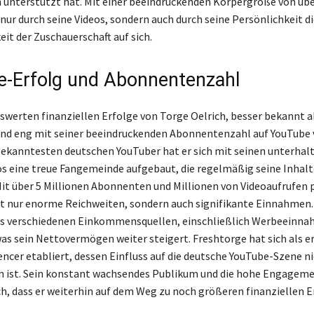
h unterstützt hat. Mit einer beeindruckenden Körpergröße von übe
 nur durch seine Videos, sondern auch durch seine Persönlichkeit di
t der Zuschauerschaft auf sich.
-Erfolg und Abonnentenzahl
werten finanziellen Erfolge von Torge Oelrich, besser bekannt a
ind eng mit seiner beeindruckenden Abonnentenzahl auf YouTube
 bekanntesten deutschen YouTuber hat er sich mit seinen unterha
 eine treue Fangemeinde aufgebaut, die regelmäßig seine Inhalt
it über 5 Millionen Abonnenten und Millionen von Videoaufrufen
cht nur enorme Reichweiten, sondern auch signifikante Einnahmen.
aus verschiedenen Einkommensquellen, einschließlich Werbeeinn
as sein Nettovermögen weiter steigert. Freshtorge hat sich als e
ncer etabliert, dessen Einfluss auf die deutsche YouTube-Szene ni
n ist. Sein konstant wachsendes Publikum und die hohe Engagem
ch, dass er weiterhin auf dem Weg zu noch größeren finanziellen Er