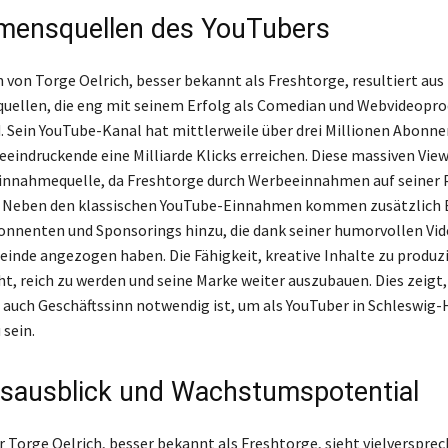
mensquellen des YouTubers
von Torge Oelrich, besser bekannt als Freshtorge, resultiert au
ellen, die eng mit seinem Erfolg als Comedian und Webvideopr
d. Sein YouTube-Kanal hat mittlerweile über drei Millionen Abonn
eeindruckende eine Milliarde Klicks erreichen. Diese massiven View
innahmequelle, da Freshtorge durch Werbeeinnahmen auf seiner 
t. Neben den klassischen YouTube-Einnahmen kommen zusätzlich 
onnenten und Sponsorings hinzu, die dank seiner humorvollen Vid
inde angezogen haben. Die Fähigkeit, kreative Inhalte zu produzi
t, reich zu werden und seine Marke weiter auszubauen. Dies zeigt
auch Geschäftssinn notwendig ist, um als YouTuber in Schleswig-
 sein.
sausblick und Wachstumspotential
r Torge Oelrich, besser bekannt als Freshtorge, sieht vielversprec