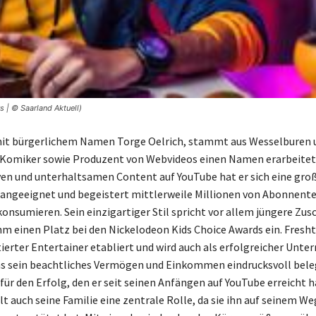
 | © Saarland Aktuell)
it bürgerlichem Namen Torge Oelrich, stammt aus Wesselburen u
 Komiker sowie Produzent von Webvideos einen Namen erarbeitet
ven und unterhaltsamen Content auf YouTube hat er sich eine gro
ngeeignet und begeistert mittlerweile Millionen von Abonnenten
konsumieren. Sein einzigartiger Stil spricht vor allem jüngere Zus
hm einen Platz bei den Nickelodeon Kids Choice Awards ein. Fresh
ntierter Entertainer etabliert und wird auch als erfolgreicher Unt
s sein beachtliches Vermögen und Einkommen eindrucksvoll bele
für den Erfolg, den er seit seinen Anfängen auf YouTube erreicht ha
lt auch seine Familie eine zentrale Rolle, da sie ihn auf seinem We