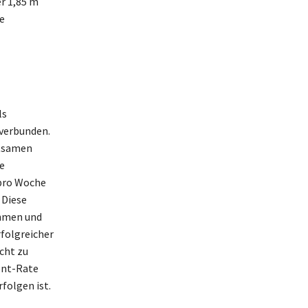
r 1,85 m
e
ls
 verbunden.
ltsamen
e
 pro Woche
 Diese
ahmen und
rfolgreicher
cht zu
ent-Rate
folgen ist.