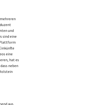
s mehreren
oduzent
enten und
s sind eine
Plattform
Einkünfte
eos eine
eren, hat es
, dass neben
Holstein
hend aus.