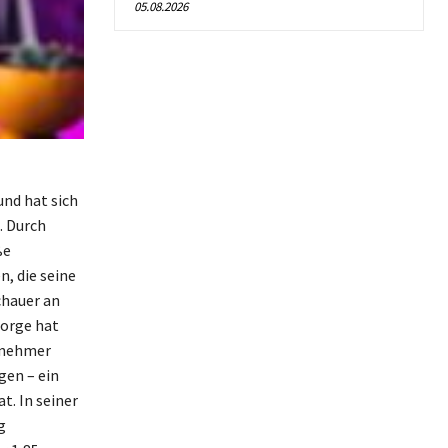
05.08.2026
nd hat sich
. Durch
ße
, die seine
chauer an
torge hat
ernehmer
gen – ein
t. In seiner
g