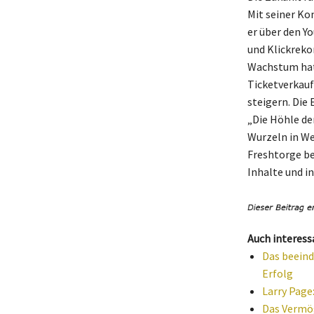
Mit seiner Ko
er über den Y
und Klickreko
Wachstum hat
Ticketverkauf
steigern. Die
„Die Höhle de
Wurzeln in We
Freshtorge be
Inhalte und i
Auch interess
Das beeind
Erfolg
Larry Page
Das Vermög