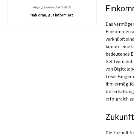
Einkom
https://saarland-aktuell.de
Nah dran, gut informiert
Das Vermögen 
Einkommensqu
verknüpft sin
konnte eine b
bedeutende E
Geld verdien
von Digitalab
treue Fangeme
ihm ermöglich
Unterhaltung 
erfolgreich zu
Zukunft
Die Zukunft fü