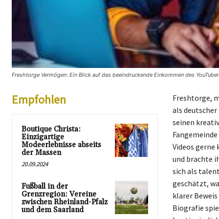
Freshtorge Vermögen: Ein Blick auf das beeindruckende Einkommen des YouTubers
Empfohlen
Freshtorge, m
als deutscher
seinen kreati
Boutique Christa:
Fangemeinde a
Einzigartige
Modeerlebnisse abseits
Videos gerne 
der Massen
und brachte i
20.09.2024
sich als tale
geschätzt, wa
Fußball in der
Grenzregion: Vereine
klarer Beweis 
zwischen Rheinland-Pfalz
Biografie spie
und dem Saarland