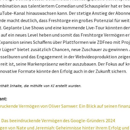
mbination aus talentiertem Comedian und Schauspieler hat er bew
ouTube-Kanal hinauswachsen kann. Der stetige Anstieg der Abon
rde macht deutlich, dass Freshtorge ein großes Potenzial für weit
. Geplante Live Shows und eine kommende Live-Tour könnten de
 auf ein neues Level heben und somit das Freshtorge Vermögen er
 Expansion seines Schaffens über Plattformen wie ZDFneo mit Pro
r Lügen“ bietet zusätzlich Chancen, neue Zuschauer zu gewinnen. 
sselburen und das Engagement in der Webvideoproduktion zeigen
reit ist, seine Markenpräsenz weiter auszubauen. Der Fokus auf kr
nnovative Formate könnte den Erfolg auch in der Zukunft sichern.
ant:
ruckende Vermögen von Oliver Samwer: Ein Blick auf seinen finanz
: Das beeindruckende Vermögen des Google-Gründers 2024
en von Nate und Jeremiah: Geheimnisse hinter ihrem Erfolg un