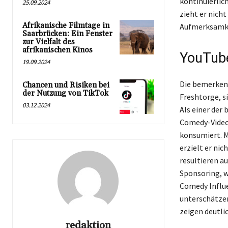
kontinuierlic
25.09.2024
zieht er nicht
Afrikanische Filmtage in
Aufmerksamkei
Saarbrücken: Ein Fenster
zur Vielfalt des
afrikanischen Kinos
YouTube
19.09.2024
Die bemerkens
Chancen und Risiken bei
der Nutzung von TikTok
Freshtorge, s
03.12.2024
Als einer der
Comedy-Videos
konsumiert. M
erzielt er ni
resultieren 
Sponsoring, w
Comedy Influe
unterschätze
zeigen deutli
redaktion