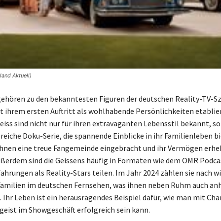
land Aktuell)
gehören zu den bekanntesten Figuren der deutschen Reality-TV-S
it ihrem ersten Auftritt als wohlhabende Persönlichkeiten etablie
iss sind nicht nur für ihren extravaganten Lebensstil bekannt, s
greiche Doku-Serie, die spannende Einblicke in ihr Familienleben bi
hnen eine treue Fangemeinde eingebracht und ihr Vermögen erhe
ußerdem sind die Geissens häufig in Formaten wie dem OMR Podca
fahrungen als Reality-Stars teilen. Im Jahr 2024 zählen sie nach wi
Familien im deutschen Fernsehen, was ihnen neben Ruhm auch an
t. Ihr Leben ist ein herausragendes Beispiel dafür, wie man mit Ch
ist im Showgeschäft erfolgreich sein kann.