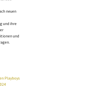
nach neuen
g und ihre
der
titionen und
ragen.
ten Playboys
2024