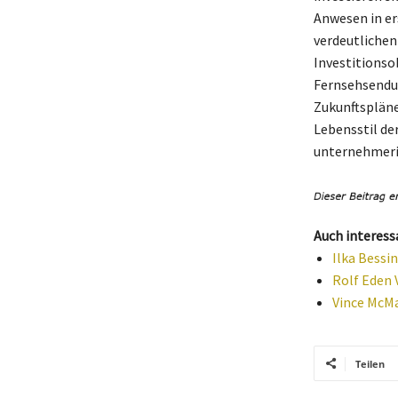
Anwesen in er
verdeutlichen 
Investitionso
Fernsehsendun
Zukunftspläne 
Lebensstil de
unternehmeri
Auch interess
Ilka Bessi
Rolf Eden 
Vince McMa
Teilen