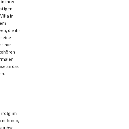
in ihren
rätigen
illa in
 dem
en, die ihr
 seine
ht nur
 gehören
ermalen.
ise an das
en.
Erfolg im
ternehmen,
xuriöse