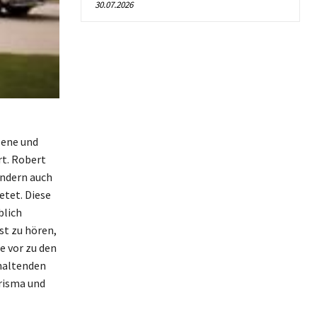
30.07.2026
zene und
rt. Robert
ondern auch
etet. Diese
blich
st zu hören,
e vor zu den
haltenden
arisma und