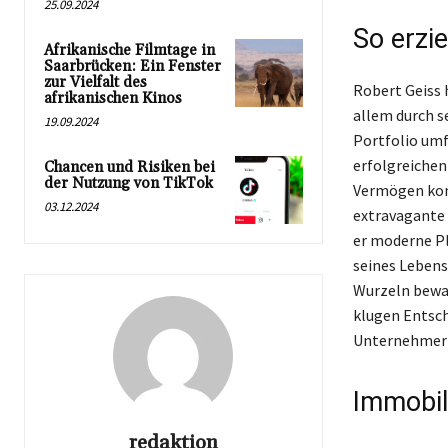
25.09.2024
So erzi
Afrikanische Filmtage in
Saarbrücken: Ein Fenster
zur Vielfalt des
Robert Geiss 
afrikanischen Kinos
allem durch s
19.09.2024
Portfolio umf
erfolgreichen
Chancen und Risiken bei
der Nutzung von TikTok
Vermögen kont
03.12.2024
extravagante 
er moderne Pl
seines Lebens
Wurzeln bewah
klugen Entsch
Unternehmer e
Immobil
redaktion