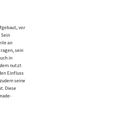
fgebaut, vor
 Sein
ile an
tragen, sein
uch in
Zudem nutzt
en Einfluss
 zudem seine
t. Diese
fmade-