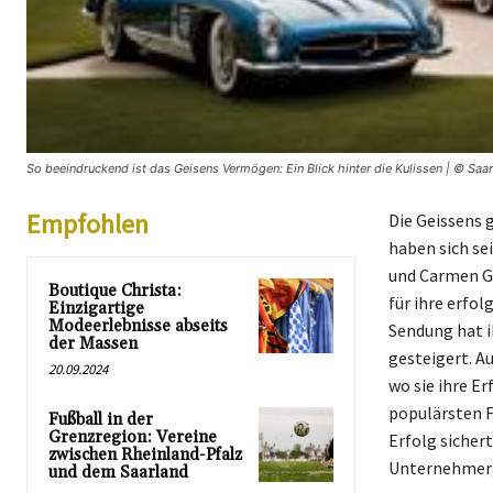
So beeindruckend ist das Geisens Vermögen: Ein Blick hinter die Kulissen | © Saar
Empfohlen
Die Geissens 
haben sich se
und Carmen Ge
Boutique Christa:
für ihre erfol
Einzigartige
Modeerlebnisse abseits
Sendung hat i
der Massen
gesteigert. A
20.09.2024
wo sie ihre Er
populärsten 
Fußball in der
Grenzregion: Vereine
Erfolg sicher
zwischen Rheinland-Pfalz
Unternehmerge
und dem Saarland