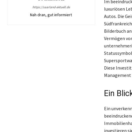
Im beeindruck
https://saarland-aktuell.de
luxuriösen Le
Nah dran, gut informiert
Autos. Die Gei
Südfrankreich
Bilderbuch an
Vermögen von 
unternehmeris
Statussymbol
Supersportwag
Diese Investi
Management d
Ein Blic
Ein unverkenn
beeindruckend
Immobilienha
investieren si