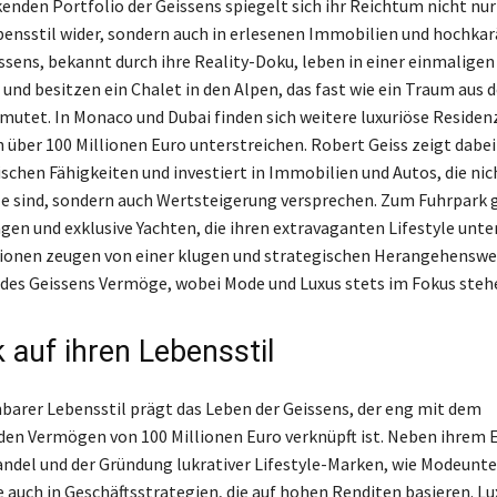
enden Portfolio der Geissens spiegelt sich ihr Reichtum nicht nur 
bensstil wider, sondern auch in erlesenen Immobilien und hochka
ssens, bekannt durch ihre Reality-Doku, leben in einer einmaligen V
 und besitzen ein Chalet in den Alpen, das fast wie ein Traum aus
mutet. In Monaco und Dubai finden sich weitere luxuriöse Residenz
über 100 Millionen Euro unterstreichen. Robert Geiss zeigt dabei
chen Fähigkeiten und investiert in Immobilien und Autos, die nic
e sind, sondern auch Wertsteigerung versprechen. Zum Fuhrpark
en und exklusive Yachten, die ihren extravaganten Lifestyle unt
tionen zeugen von einer klugen und strategischen Herangehenswe
es Geissens Vermöge, wobei Mode und Luxus stets im Fokus steh
k auf ihren Lebensstil
barer Lebensstil prägt das Leben der Geissens, der eng mit dem
en Vermögen von 100 Millionen Euro verknüpft ist. Neben ihrem 
ndel und der Gründung lukrativer Lifestyle-Marken, wie Modeun
e auch in Geschäftsstrategien, die auf hohen Renditen basieren. Lu