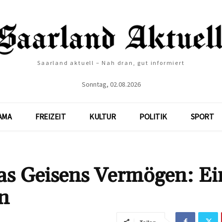
Saarland aktuell – Nah dran, gut informiert
Sonntag, 02.08.2026
AMA
FREIZEIT
KULTUR
POLITIK
SPORT
das Geisens Vermögen: Ei
en