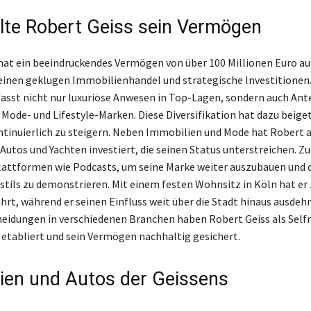
elte Robert Geiss sein Vermögen
hat ein beeindruckendes Vermögen von über 100 Millionen Euro au
einen geklugen Immobilienhandel und strategische Investitionen.
asst nicht nur luxuriöse Anwesen in Top-Lagen, sondern auch Ante
 Mode- und Lifestyle-Marken. Diese Diversifikation hat dazu beige
inuierlich zu steigern. Neben Immobilien und Mode hat Robert a
Autos und Yachten investiert, die seinen Status unterstreichen. 
attformen wie Podcasts, um seine Marke weiter auszubauen und d
stils zu demonstrieren. Mit einem festen Wohnsitz in Köln hat er
rt, während er seinen Einfluss weit über die Stadt hinaus ausdehn
eidungen in verschiedenen Branchen haben Robert Geiss als Sel
tabliert und sein Vermögen nachhaltig gesichert.
ien und Autos der Geissens