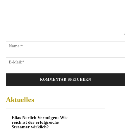
Kommentar:
Na
E-
Mai
Aktuelles
Elias Nerlich Vermögen: Wie
reich ist der erfolgreiche
Streamer wirklich?