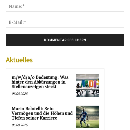
Na
E-
Mai
Aktuelles
m/w/d/a/o Bedeutung: Was
hinter den Abkürzungen in
Stellenanzeigen steckt
06.08.2026
Mario Balotelli: Sein
Vermögen und die Höhen und
Tiefen seiner Karriere
06.08.2026