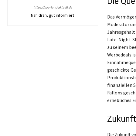
Die Que
https://saarland-aktuell.de
Nah dran, gut informiert
Das Vermögen 
Moderator und
Jahresgehalt
Late-Night-Sh
zu seinem be
Werbedeals ist
Einnahmequell
geschickte Ges
Produktionsbe
finanziellen 
Fallons gesch
erhebliches 
Zukunfts
Die Zukunft v