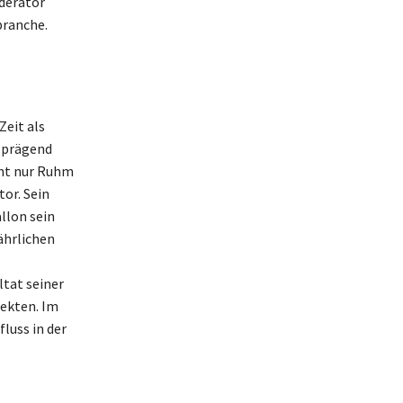
derator
branche.
Zeit als
 prägend
cht nur Ruhm
tor. Sein
llon sein
ährlichen
ltat seiner
ekten. Im
luss in der