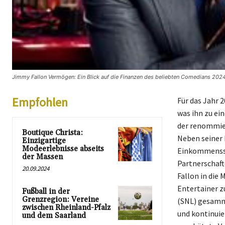
Jimmy Fallon Vermögen: Ein Blick auf die Finanzen des beliebten Comedians 2024 
Empfohlen
Für das Jahr 
was ihn zu ei
der renommier
Boutique Christa:
Neben seiner 
Einzigartige
Modeerlebnisse abseits
Einkommensstr
der Massen
Partnerschaft
20.09.2024
Fallon in die 
Entertainer zu
Fußball in der
Grenzregion: Vereine
(SNL) gesamme
zwischen Rheinland-Pfalz
und kontinuie
und dem Saarland