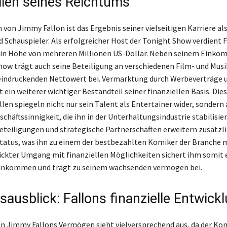
llen seines Reichtums
von Jimmy Fallon ist das Ergebnis seiner vielseitigen Karriere al
 Schauspieler. Als erfolgreicher Host der Tonight Show verdient F
 in Höhe von mehreren Millionen US-Dollar. Neben seinem Einko
ow trägt auch seine Beteiligung an verschiedenen Film- und Mus
eindruckenden Nettowert bei. Vermarktung durch Werbeverträge 
 ein weiterer wichtiger Bestandteil seiner finanziellen Basis. Die
en spiegeln nicht nur sein Talent als Entertainer wider, sondern 
chäftssinnigkeit, die ihn in der Unterhaltungsindustrie stabilisier
teiligungen und strategische Partnerschaften erweitern zusätzli
Status, was ihn zu einem der bestbezahlten Komiker der Branche 
ickter Umgang mit finanziellen Möglichkeiten sichert ihm somit 
Einkommen und trägt zu seinem wachsenden vermögen bei.
ausblick: Fallons finanzielle Entwick
on Jimmy Fallons Vermögen sieht vielversprechend aus, da der Ko