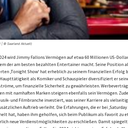
| © Saarland Aktuell)
2024 wird Jimmy Fallons Vermögen auf etwa 60 Millionen US-Dolla
nem der am besten bezahlten Entertainer macht. Seine Position a
ten ‚Tonight Show‘ hat erheblich zu seinem finanziellen Erfolg 
Haupttätigkeit als Komiker und Schauspieler diversifiziert er sein
öme, um finanzielle Sicherheit zu gewährleisten. Werbeverträg
en mit namhaften Marken steigern ebenfalls sein Vermögen. Zud
Musik- und Filmbranche investiert, was seiner Karriere als vielseiti
sätzlichen Auftrieb verleiht. Die Erfahrungen, die er bei ‚Saturday 
lt hat, haben ihm geholfen, sich beim Publikum als Favorit zu e
rlich neue Verdienstmöglichkeiten zu erschließen. Damit spiegelt