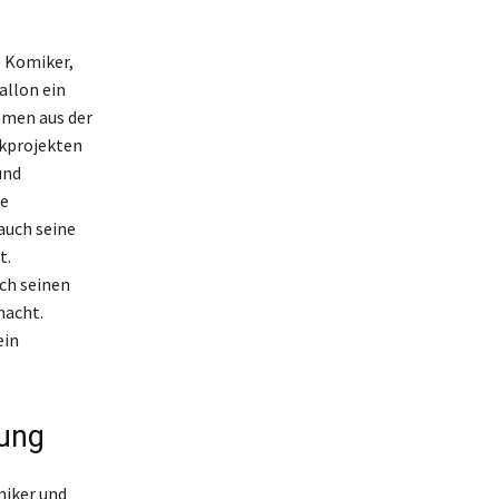
s Komiker,
allon ein
mmen aus der
ikprojekten
und
se
auch seine
t.
ch seinen
macht.
ein
lung
miker und