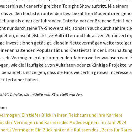
weiterhin auf der erfolgreichen Tonight Show auftritt. Mit einem
 das zu den höchsten unter den bestbezahlten Moderatoren gehör
tellung als einer der führenden Entertainer der Branche. Sein fina
icht nur durch seine TV-Show erzielt, sondern auch durch zahlreich
llen, einschließlich Live-Auftritten und lukrativen Werbevertr
uge Investitionen getätigt, die sein Nettovermögen weiter steigern
iner anhaltenden Popularität und Kreativität in der Unterhaltung 
s sein Vermögen in den kommenden Jahren weiter wachsen wird. 
en, wie die Häufigkeit von Auftritten oder zukünftige Projekte, 
s behandelt und zeigen, dass die Fans weiterhin großes Interesse 
 Entertainer haben.
ant:
Vermögen: Ein tiefer Blick in ihren Reichtum und ihre Karriere
öckler: Vermögen und Karriere des Modedesigners im Jahr 2024
nertz Vermögen: Ein Blick hinter die Kulissen des „Bares für Rare