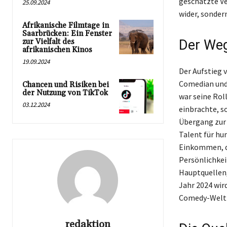
geschätzte Ve
25.09.2024
wider, sonder
Afrikanische Filmtage in
Saarbrücken: Ein Fenster
zur Vielfalt des
Der Weg
afrikanischen Kinos
19.09.2024
Der Aufstieg 
Comedian und 
Chancen und Risiken bei
der Nutzung von TikTok
war seine Rol
03.12.2024
einbrachte, so
Übergang zur 
Talent für hu
Einkommen, da
Persönlichkeit
Hauptquellen,
Jahr 2024 wir
Comedy-Welt 
redaktion