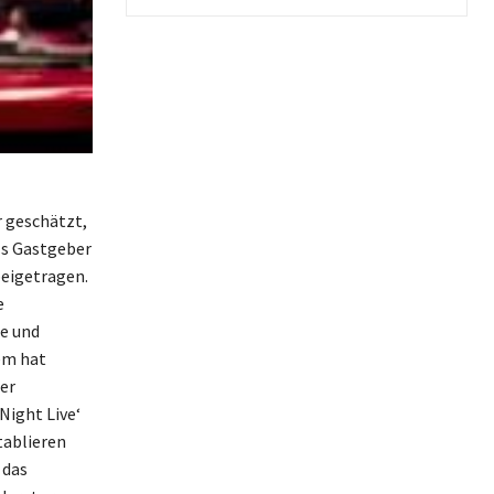
r geschätzt,
ls Gastgeber
beigetragen.
e
e und
em hat
ger
Night Live‘
tablieren
 das