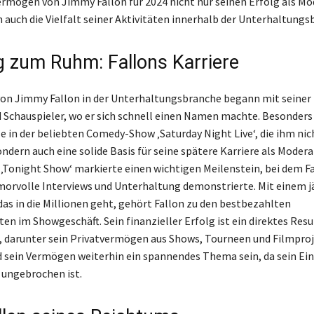
rmögen von Jimmy Fallon für 2024 nicht nur seinen Erfolg als Mo
n auch die Vielfalt seiner Aktivitäten innerhalb der Unterhaltungs
 zum Ruhm: Fallons Karriere
von Jimmy Fallon in der Unterhaltungsbranche begann mit seiner 
Schauspieler, wo er sich schnell einen Namen machte. Besonders
le in der beliebten Comedy-Show ‚Saturday Night Live‘, die ihm ni
ndern auch eine solide Basis für seine spätere Karriere als Modera
‚Tonight Show‘ markierte einen wichtigen Meilenstein, bei dem Fa
morvolle Interviews und Unterhaltung demonstrierte. Mit einem j
s in die Millionen geht, gehört Fallon zu den bestbezahlten
en im Showgeschäft. Sein finanzieller Erfolg ist ein direktes Resu
 darunter sein Privatvermögen aus Shows, Tourneen und Filmproj
d sein Vermögen weiterhin ein spannendes Thema sein, da sein Einf
ungebrochen ist.