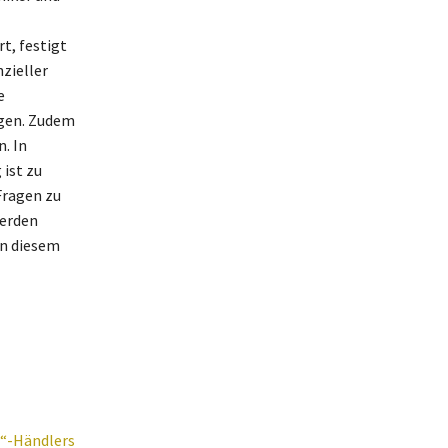
t, festigt
nzieller
e
ägen. Zudem
. In
ist zu
Fragen zu
werden
an diesem
s“-Händlers