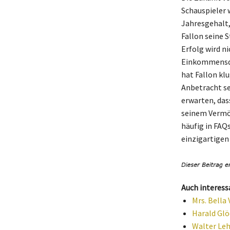
Schauspieler 
Jahresgehalt,
Fallon seine S
Erfolg wird n
Einkommensque
hat Fallon kl
Anbetracht se
erwarten, das
seinem Vermög
häufig in FAQ
einzigartigen
Auch interess
Mrs. Bella 
Harald Glö
Walter Leh