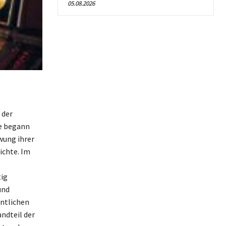
05.08.2026
e
 der
re begann
wung ihrer
ichte. Im
tig
und
ntlichen
andteil der