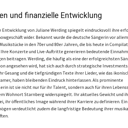
n und finanzielle Entwicklung
le Entwicklung von Juliane Werding spiegelt eindrucksvoll ihre erf
howgeschäft wider. Bekannt wurde die deutsche Sängerin vor allem 
usikstücke in den 70er und 80er Jahren, die bis heute in Compila
. Ihre Konzerte und Live-Auftritte generieren bedeutende Einnahme
n beitragen. Werding, die häufig als eine der erfolgreichsten Sä
ion angesehen wird, hat sich auch durch strategische Investments 
hr Gesang und die tiefgründigen Texte ihrer Lieder, wie das ikonis
amer, haben bleibenden Eindruck hinterlassen. Als prominente
in ist sie nicht nur für ihr Talent, sondern auch für ihren Lebens
hrem Wohnort Starnberg widerspiegelt. Ihr aktuelles Gewicht und i
ei, ihr öffentliches Image während ihrer Karriere zu definieren. E
ögen verdeutlicht zudem die langfristige Bedeutung ihrer musika
ften.