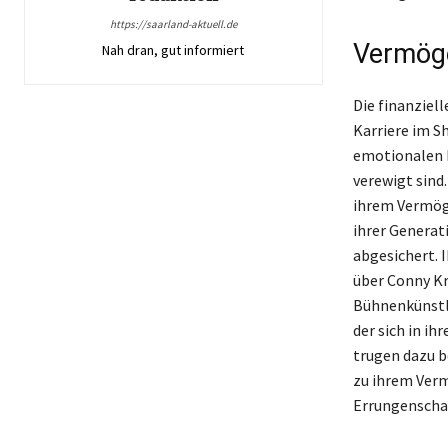
https://saarland-aktuell.de
Vermöge
Nah dran, gut informiert
Die finanziel
Karriere im S
emotionalen M
verewigt sind
ihrem Vermöge
ihrer Generat
abgesichert. I
über Conny Kr
Bühnenkünstler
der sich in i
trugen dazu b
zu ihrem Verm
Errungenscha