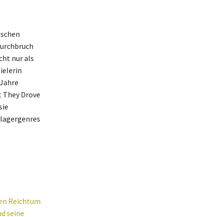
ischen
Durchbruch
ht nur als
ielerin
 Jahre
t They Drove
sie
chlagergenres
den Reichtum
d seine