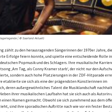
agerlegende | © Saarland Aktuell)
ng zählt zu den herausragenden Sängerinnen der 1970er Jahre, di
e Erfolge feiern konnte, und spielte eine entscheidende Rolle in
 deutschen Popmusik und des Schlagers. Ihre musikalische Karrie
song ‚Am Tag, als Conny Kramer starb‘, der nicht nur den Aufsch
ierte, sondern auch hohe Platzierungen in der ZDF-Hitparade erre
e etablierte sie sich als eine der prägendsten Künstlerinnen im
ch, deren außergewöhnliches Talent die Musiklandschaft nachhal
 Neben ihrer musikalischen Laufbahn hat sie sich auch als Autorin 
n einen Namen gemacht. Obwohl sie sich zunehmend aus dem öffe
eht, sind ihre sporadischen Auftritte nach wie vor ein fester Best