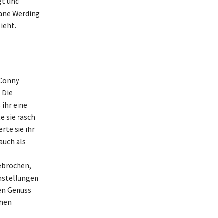
gt und
liane Werding
ieht.
 Conny
 Die
ihr eine
e sie rasch
rte sie ihr
auch als
gebrochen,
enstellungen
den Genuss
chen