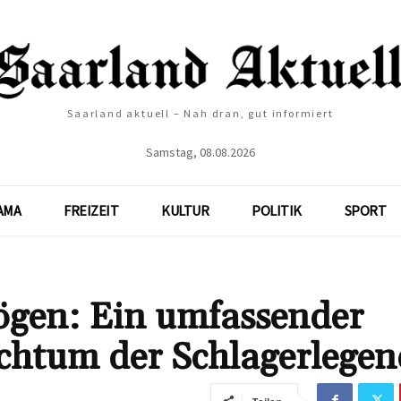
Saarland aktuell – Nah dran, gut informiert
Samstag, 08.08.2026
AMA
FREIZEIT
KULTUR
POLITIK
SPORT
ögen: Ein umfassender
ichtum der Schlagerlegen