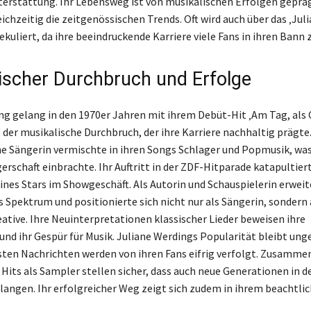
erstattung. Ihr Lebensweg ist von musikalischen Erfolgen geprä
eichzeitig die zeitgenössischen Trends. Oft wird auch über das ‚Ju
uliert, da ihre beeindruckende Karriere viele Fans in ihren Bann z
ischer Durchbruch und Erfolge
ng gelang in den 1970er Jahren mit ihrem Debüt-Hit ‚Am Tag, als
 der musikalische Durchbruch, der ihre Karriere nachhaltig prägte.
e Sängerin vermischte in ihren Songs Schlager und Popmusik, was 
rschaft einbrachte. Ihr Auftritt in der ZDF-Hitparade katapultiert
ines Stars im Showgeschäft. Als Autorin und Schauspielerin erweite
s Spektrum und positionierte sich nicht nur als Sängerin, sondern 
eative. Ihre Neuinterpretationen klassischer Lieder beweisen ihre
t und ihr Gespür für Musik. Juliane Werdings Popularität bleibt un
sten Nachrichten werden von ihren Fans eifrig verfolgt. Zusamm
 Hits als Sampler stellen sicher, dass auch neue Generationen in 
elangen. Ihr erfolgreicher Weg zeigt sich zudem in ihrem beachtli