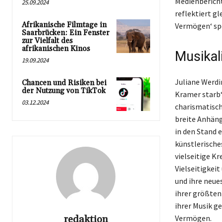
Medienbericht
25.09.2024
reflektiert gl
Afrikanische Filmtage in
Vermögen‘ spek
Saarbrücken: Ein Fenster
zur Vielfalt des
afrikanischen Kinos
Musikal
19.09.2024
Juliane Werdi
Chancen und Risiken bei
der Nutzung von TikTok
Kramer starb‘
03.12.2024
charismatisch
breite Anhänge
in den Stand e
künstlerische
vielseitige Kr
Vielseitigkei
und ihre neue
ihrer größten
ihrer Musik g
redaktion
Vermögen.