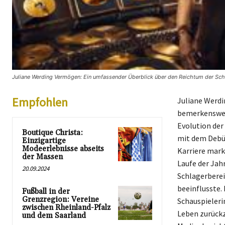
Juliane Werding Vermögen: Ein umfassender Überblick über den Reichtum der Schl
Empfohlen
Juliane Werdi
bemerkenswert
Evolution der
Boutique Christa:
mit dem Debüt
Einzigartige
Modeerlebnisse abseits
Karriere mark
der Massen
Laufe der Jahr
20.09.2024
Schlagerberei
beeinflusste.
Fußball in der
Grenzregion: Vereine
Schauspieleri
zwischen Rheinland-Pfalz
Leben zurückzi
und dem Saarland