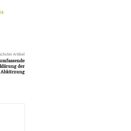
24
chster Artikel
 umfassende
klärung der
Abkürzung