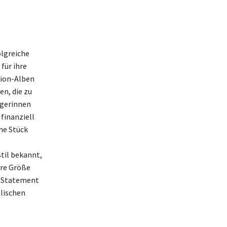
olgreiche
für ihre
tion-Alben
n, die zu
ngerinnen
finanziell
che Stück
stil bekannt,
hre Größe
in Statement
lischen