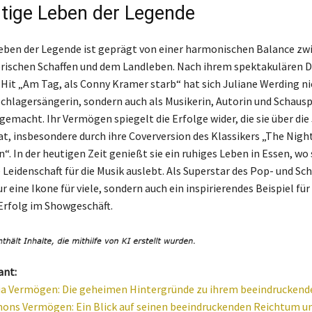
tige Leben der Legende
eben der Legende ist geprägt von einer harmonischen Balance zw
rischen Schaffen und dem Landleben. Nach ihrem spektakulären 
Hit „Am Tag, als Conny Kramer starb“ hat sich Juliane Werding nic
Schlagersängerin, sondern auch als Musikerin, Autorin und Schausp
emacht. Ihr Vermögen spiegelt die Erfolge wider, die sie über die
, insbesondere durch ihre Coverversion des Klassikers „The Nigh
“. In der heutigen Zeit genießt sie ein ruhiges Leben in Essen, wo 
 Leidenschaft für die Musik auslebt. Als Superstar des Pop- und S
nur eine Ikone für viele, sondern auch ein inspirierendes Beispiel für
Erfolg im Showgeschäft.
ant:
ia Vermögen: Die geheimen Hintergründe zu ihrem beeindrucken
ns Vermögen: Ein Blick auf seinen beeindruckenden Reichtum un