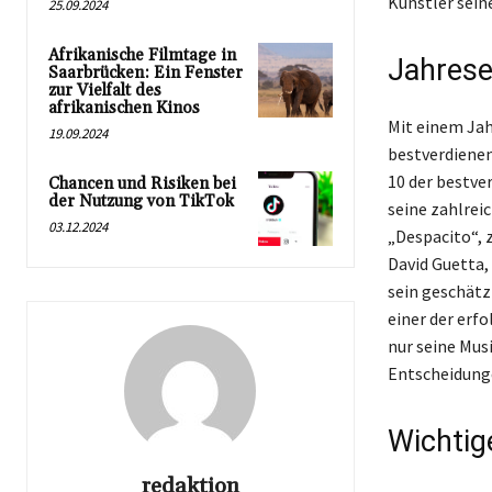
Künstler sein
25.09.2024
Afrikanische Filmtage in
Jahres
Saarbrücken: Ein Fenster
zur Vielfalt des
afrikanischen Kinos
Mit einem Jah
19.09.2024
bestverdienend
10 der bestve
Chancen und Risiken bei
der Nutzung von TikTok
seine zahlrei
03.12.2024
„Despacito“,
David Guetta,
sein geschätz
einer der erf
nur seine Mus
Entscheidunge
Wichtig
redaktion