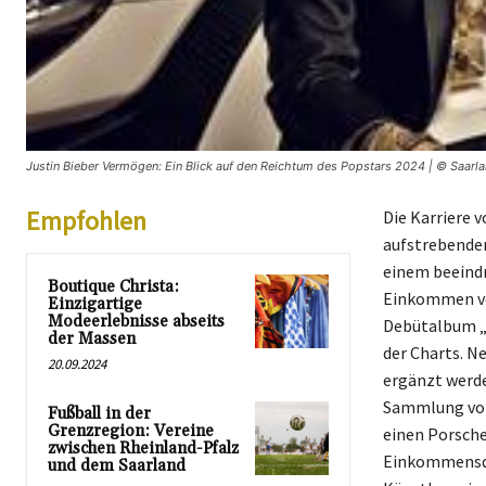
Justin Bieber Vermögen: Ein Blick auf den Reichtum des Popstars 2024 | © Saarla
Empfohlen
Die Karriere 
aufstrebenden
einem beeindr
Boutique Christa:
Einkommen von
Einzigartige
Modeerlebnisse abseits
Debütalbum „M
der Massen
der Charts. N
20.09.2024
ergänzt werde
Sammlung von 
Fußball in der
Grenzregion: Vereine
einen Porsche
zwischen Rheinland-Pfalz
Einkommensque
und dem Saarland