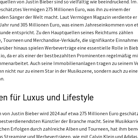
uellen von Justin Bieber sind so vielfältig wie beeindruckend. Im
eschätztes Vermögen 275 Millionen Euro, was ihn zu einem der
den Sänger der Welt macht. Laut Vermögen Magazin verdiente er
Jahr rund 305 Millionen Euro, was einem Jahreseinkommen von e
kunde entspricht. Zu den Hauptquellen seines Reichtums zählen
, Tourneen und Merchandise-Verkäufe, die signifikante Einnahme
arüber hinaus spielen Werbeverträge eine essentielle Rolle in Bie
io, da er als einer der bestbezahlten Prominenten regelmäßig m
menarbeitet. Auch seine Immobilienanlagen tragen zu seinem V
n nicht nur zu einem Star in der Musikszene, sondern auch zu ein
n.
n für Luxus und Lifestyle
von Justin Bieber wird 2024 auf etwa 275 Millionen Euro geschätz
bestverdienendsten Künstler der Branche macht. Seine Musikkarri
chen Erfolgen durch zahlreiche Alben und Tourneen, hat ihm be
 Streaming und Werbeverträgen, wie mit Calvin Klein und Adidas