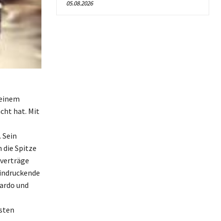
05.08.2026
 einem
ht hat. Mit
 Sein
 die Spitze
everträge
eindruckende
ardo und
hsten