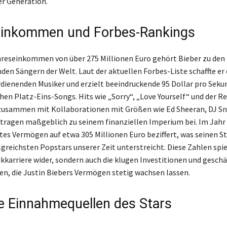
er Generation.
einkommen und Forbes-Rankings
reseinkommen von über 275 Millionen Euro gehört Bieber zu den
en Sängern der Welt. Laut der aktuellen Forbes-Liste schaffte er 
rdienenden Musiker und erzielt beeindruckende 95 Dollar pro Seku
chen Platz-Eins-Songs. Hits wie „Sorry“, „Love Yourself“ und der R
 zusammen mit Kollaborationen mit Größen wie Ed Sheeran, DJ S
 tragen maßgeblich zu seinem finanziellen Imperium bei. Im Jahr
tes Vermögen auf etwa 305 Millionen Euro beziffert, was seinen St
olgreichsten Popstars unserer Zeit unterstreicht. Diese Zahlen spi
ikkarriere wider, sondern auch die klugen Investitionen und geschä
n, die Justin Biebers Vermögen stetig wachsen lassen.
e Einnahmequellen des Stars