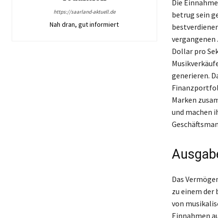
Die Einnahmeq
https://saarland-aktuell.de
betrug sein g
Nah dran, gut informiert
bestverdienen
vergangenen 
Dollar pro Se
Musikverkäufe
generieren. D
Finanzportfol
Marken zusam
und machen ih
Geschäftsman
Ausgabe
Das Vermögen 
zu einem der 
von musikalis
Einnahmen aus