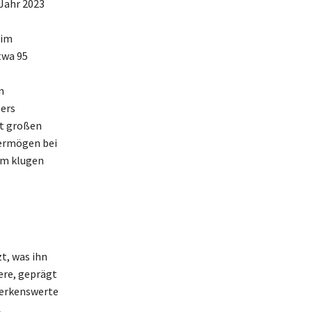
 Jahr 2023
 im
twa 95
n
bers
it großen
ermögen bei
em klugen
t, was ihn
ere, geprägt
merkenswerte
,