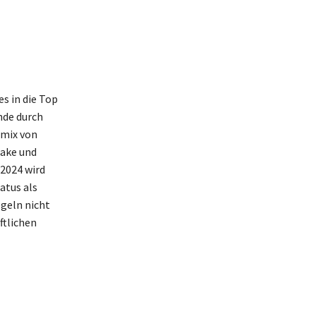
es in die Top
nde durch
emix von
nake und
 2024 wird
atus als
egeln nicht
ftlichen