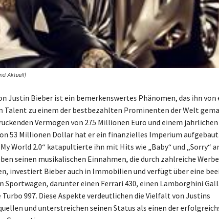
nd Aktuell)
von Justin Bieber ist ein bemerkenswertes Phänomen, das ihn von
 Talent zu einem der bestbezahlten Prominenten der Welt gemac
uckenden Vermögen von 275 Millionen Euro und einem jährlichen
 53 Millionen Dollar hat er ein finanzielles Imperium aufgebaut.
y World 2.0“ katapultierte ihn mit Hits wie „Baby“ und „Sorry“ an
eben seinen musikalischen Einnahmen, die durch zahlreiche Werb
n, investiert Bieber auch in Immobilien und verfügt über eine be
Sportwagen, darunter einen Ferrari 430, einen Lamborghini Gall
 Turbo 997. Diese Aspekte verdeutlichen die Vielfalt von Justins
llen und unterstreichen seinen Status als einen der erfolgreic