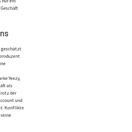
 nur ein
 Geschäft
ens
o geschätzt
kproduzent
ine
rke Yeezy,
ft als
rotz der
Account und
t. Konflikte
 seine