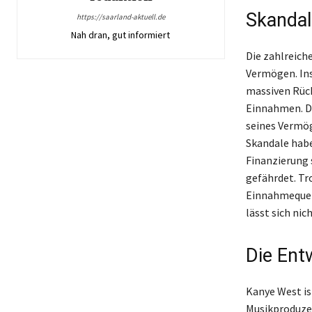
Skandal
https://saarland-aktuell.de
Nah dran, gut informiert
Die zahlreich
Vermögen. Ins
massiven Rück
Einnahmen. De
seines Vermög
Skandale habe
Finanzierung 
gefährdet. Tr
Einnahmequell
lässt sich nic
Die Ent
Kanye West is
Musikproduzen