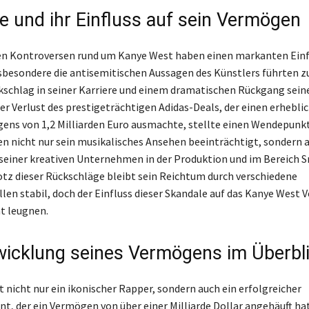
e und ihr Einfluss auf sein Vermögen
en Kontroversen rund um Kanye West haben einen markanten Einfl
besondere die antisemitischen Aussagen des Künstlers führten zu
schlag in seiner Karriere und einem dramatischen Rückgang sein
r Verlust des prestigeträchtigen Adidas-Deals, der einen erheblic
ens von 1,2 Milliarden Euro ausmachte, stellte einen Wendepunkt 
n nicht nur sein musikalisches Ansehen beeinträchtigt, sondern a
seiner kreativen Unternehmen in der Produktion und im Bereich 
otz dieser Rückschläge bleibt sein Reichtum durch verschiedene
en stabil, doch der Einfluss dieser Skandale auf das Kanye West
ht leugnen.
wicklung seines Vermögens im Überbl
t nicht nur ein ikonischer Rapper, sondern auch ein erfolgreicher
t, der ein Vermögen von über einer Milliarde Dollar angehäuft hat