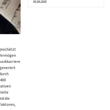
05.08.2026
 geschätzt
 Vermögen
usikkarriere
generiert
durch
 400
eativen
ielle
nd die
Faktoren,