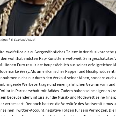
ögen | © Saarland Aktuell)
rd zweifellos als außergewöhnliches Talent in der Musikbranche
u den wohlhabendsten Rap-Künstlern weltweit. Sein geschätztes
Millionen Euro resultiert hauptsächlich aus seiner erfolgreichen M
Modemarke Yeezy. Als amerikanischer Rapper und Musikproduzent 
nnahmen nicht nur durch den Verkauf seiner Alben, sondern auch 
nbringende Werbeverträge und einen jährlichen Gewinn von rund
Dollar in Partnerschaft mit Adidas. Zudem haben seine eigenen kr
sein bedeutender Einfluss auf die Musik- und Modewelt seine finanz
ter verbessert. Dennoch hatten die Vorwürfe des Antisemitismus u
r seinen Twitter-Account negative Folgen für sein Vermögen. Die 