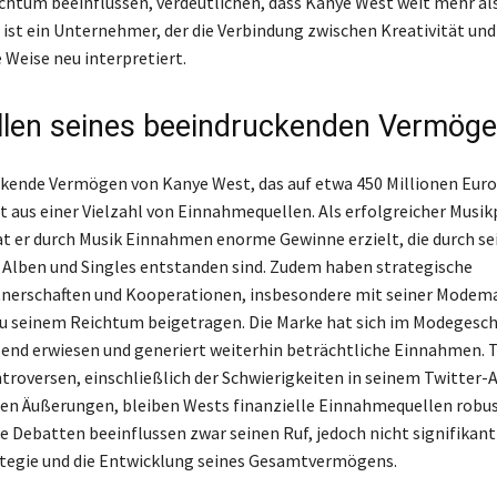
ichtum beeinflussen, verdeutlichen, dass Kanye West weit mehr als
r ist ein Unternehmer, der die Verbindung zwischen Kreativität und
 Weise neu interpretiert.
llen seines beeindruckenden Vermög
kende Vermögen von Kanye West, das auf etwa 450 Millionen Eur
ert aus einer Vielzahl von Einnahmequellen. Als erfolgreicher Musi
t er durch Musik Einnahmen enorme Gewinne erzielt, die durch se
 Alben und Singles entstanden sind. Zudem haben strategische
nerschaften und Kooperationen, insbesondere mit seiner Modema
 seinem Reichtum beigetragen. Die Marke hat sich im Modegeschä
end erwiesen und generiert weiterhin beträchtliche Einnahmen. T
troversen, einschließlich der Schwierigkeiten in seinem Twitter-
en Äußerungen, bleiben Wests finanzielle Einnahmequellen robus
he Debatten beeinflussen zwar seinen Ruf, jedoch nicht signifikant
tegie und die Entwicklung seines Gesamtvermögens.