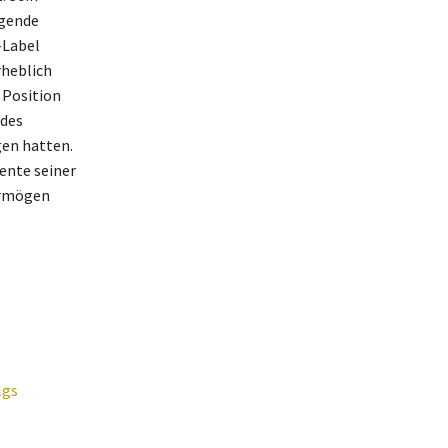
agende
-Label
rheblich
 Position
 des
gen hatten.
ente seiner
ermögen
lgs