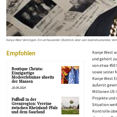
Kanye West Vermögen: Ein umfassender Überblick über sein beeindruckendes Verm
Empfohlen
Kanye West wi
und gehört z
von etwa 450 
Boutique Christa:
sowie seiner 
Einzigartige
Modeerlebnisse abseits
Kanye West Ei
der Massen
äußerst gewin
20.09.2024
Millionen US-
Projekte und 
Fußball in der
Grenzregion: Vereine
Situation wei
zwischen Rheinland-Pfalz
Kontrolle übe
und dem Saarland