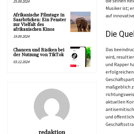
die seinen Re
25.09.2024
Musiker ist; e
Afrikanische Filmtage in
auf innovative
Saarbrücken: Ein Fenster
zur Vielfalt des
afrikanischen Kinos
Die Que
19.09.2024
Das beeindruc
Chancen und Risiken bei
der Nutzung von TikTok
wird, resulti
03.12.2024
und Rapper ha
erfolgreichen
Geschäftspart
maßgeblich zu
richtungsweis
aktuellen Kon
antisemitisch
und öffentlic
Geschäftsstra
redaktion