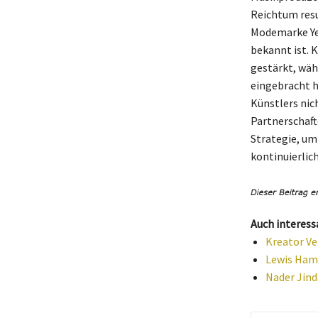
Reichtum resu
Modemarke Yee
bekannt ist. 
gestärkt, wäh
eingebracht h
Künstlers nic
Partnerschaft
Strategie, u
kontinuierlich
Auch interess
Kreator Ve
Lewis Hami
Nader Jind