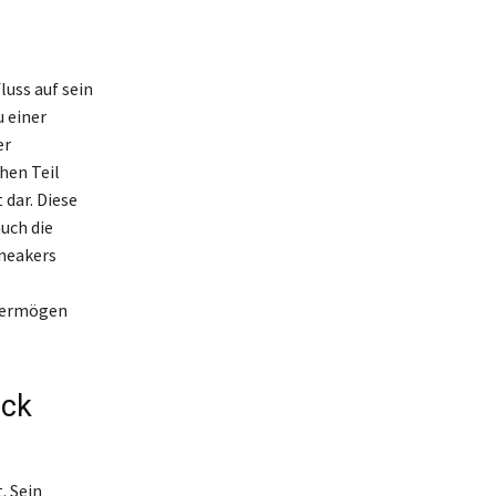
uss auf sein
 einer
er
hen Teil
dar. Diese
uch die
Sneakers
 Vermögen
ick
. Sein