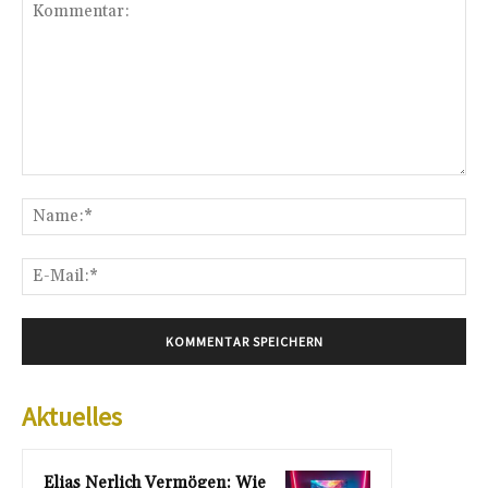
Kommentar:
Na
E-
Mai
Aktuelles
Elias Nerlich Vermögen: Wie