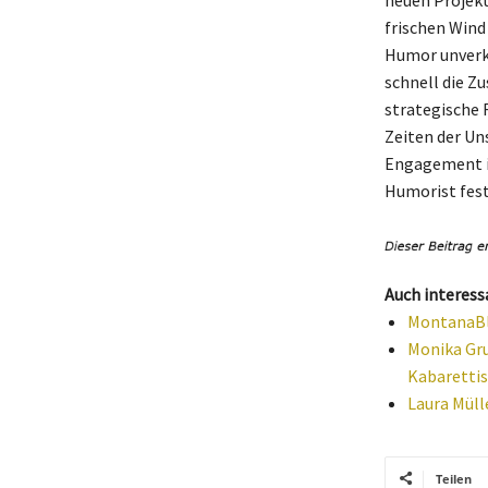
neuen Projekte
frischen Wind 
Humor unverke
schnell die Z
strategische F
Zeiten der Un
Engagement im
Humorist fest
Auch interess
MontanaBl
Monika Gru
Kabarettis
Laura Müll
Teilen