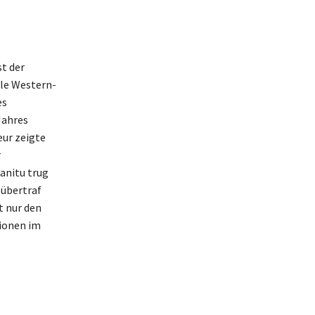
st der
lle Western-
es
Jahres
eur zeigte
r
anitu trug
 übertraf
t nur den
tionen im