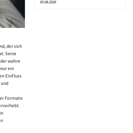
05.08.2026
d, der sich
t. Seine
der wahre
nur ein
en Einfluss
 und
mer Formate
ervorhebt.
in
en