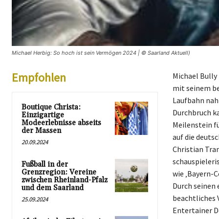
Michael Herbig: So hoch ist sein Vermögen 2024 | © Saarland Aktuell)
Empfohlen
Michael Bully
mit seinem be
Laufbahn nah
Boutique Christa:
Durchbruch ka
Einzigartige
Modeerlebnisse abseits
Meilenstein f
der Massen
auf die deuts
20.09.2024
Christian Tra
schauspieleri
Fußball in der
Grenzregion: Vereine
wie ‚Bayern-C
zwischen Rheinland-Pfalz
Durch seinen 
und dem Saarland
beachtliches 
25.09.2024
Entertainer D