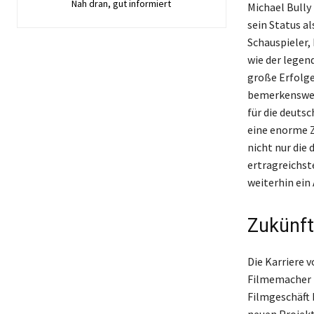
Nah dran, gut informiert
Michael Bully
sein Status a
Schauspieler,
wie der legen
große Erfolge
bemerkenswer
für die deuts
eine enorme Z
nicht nur die
ertragreichst
weiterhin ein 
Zukünft
Die Karriere v
Filmemacher b
Filmgeschäft 