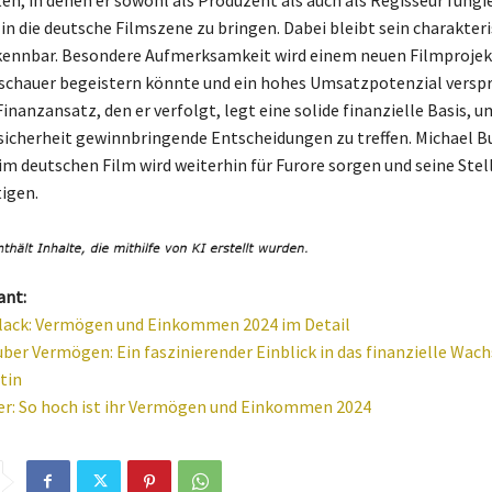
n, in denen er sowohl als Produzent als auch als Regisseur fungier
in die deutsche Filmszene zu bringen. Dabei bleibt sein charakteri
nnbar. Besondere Aufmerksamkeit wird einem neuen Filmprojekt 
uschauer begeistern könnte und ein hohes Umsatzpotenzial verspr
inanzansatz, den er verfolgt, legt eine solide finanzielle Basis, u
sicherheit gewinnbringende Entscheidungen zu treffen. Michael B
 deutschen Film wird weiterhin für Furore sorgen und seine Stel
igen.
ant:
ack: Vermögen und Einkommen 2024 im Detail
ber Vermögen: Ein faszinierender Einblick in das finanzielle Wac
tin
er: So hoch ist ihr Vermögen und Einkommen 2024