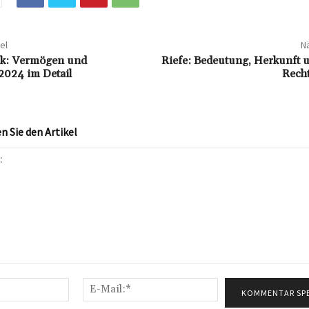
el
Nä
k: Vermögen und
Riefe: Bedeutung, Herkunft u
024 im Detail
Rech
 Sie den Artikel
Name:*
E-
Mail:*