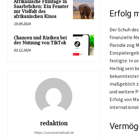
Afrikanische Filmtage in
Saarbrücken: Ein Fenster
zur Vielfalt des
Erfolg 
afrikanischen Kinos
19.09.2024
Der Schuh des 
finanzielle M
Chancen und Risiken bei
der Nutzung von TikTok
Parodie zog M
03.12.2024
Einspielergeb
festigte. In 
Herbig sein b
bekanntesten
maßgeblich zu
und weitere P
Erfolg von Mi
international
redaktion
Vermöge
https://saarland-aktuell.de