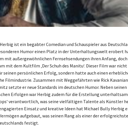
 Herbig ist ein begabter Comedian und Schauspieler aus Deutschlan
sonderen Humor einen Platz in der Unterhaltungswelt erobert ha
m mit außergewöhnlichen Fernsehsendungen ihren Anfang, doch 
m mit dem Kultfilm ‚Der Schuh des Manitu‘. Dieser Film war nicht 
ür seinen persönlichen Erfolg, sondern hatte auch einen erheblich
che Filmindustrie. Zusammen mit Weggefährten wie Rick Kavanian
mitz setzte er neue Standards im deutschen Humor. Neben seinen
schen Erfolgen war Herbig zudem für die Erstellung unterhaltsa
ops‘ verantwortlich, was seine vielfältigen Talente als Künstler h
engagierten Einsatz und kreative Ideen hat Michael Bully Herbig e
Vermögen aufgebaut, was seinen Rang als einer der erfolgreichst
eutschlands festigt.