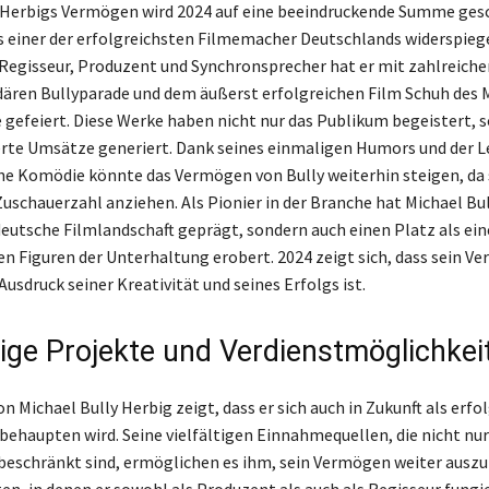
 Herbigs Vermögen wird 2024 auf eine beeindruckende Summe gesc
ls einer der erfolgreichsten Filmemacher Deutschlands widerspiege
 Regisseur, Produzent und Synchronsprecher hat er mit zahlreiche
dären Bullyparade und dem äußerst erfolgreichen Film Schuh des 
 gefeiert. Diese Werke haben nicht nur das Publikum begeistert, 
te Umsätze generiert. Dank seines einmaligen Humors und der L
che Komödie könnte das Vermögen von Bully weiterhin steigen, da 
uschauerzahl anziehen. Als Pionier in der Branche hat Michael Bu
 deutsche Filmlandschaft geprägt, sondern auch einen Platz als ein
en Figuren der Unterhaltung erobert. 2024 zeigt sich, dass sein V
Ausdruck seiner Kreativität und seines Erfolgs ist.
ige Projekte und Verdienstmöglichkei
on Michael Bully Herbig zeigt, dass er sich auch in Zukunft als erfo
ehaupten wird. Seine vielfältigen Einnahmequellen, die nicht nur
beschränkt sind, ermöglichen es ihm, sein Vermögen weiter auszu