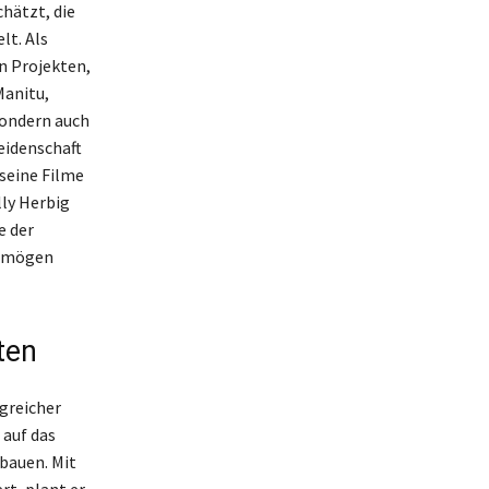
hätzt, die
lt. Als
n Projekten,
Manitu,
sondern auch
eidenschaft
seine Filme
lly Herbig
e der
ermögen
ten
lgreicher
 auf das
bauen. Mit