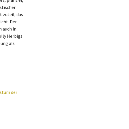
t, plant er,
stischer
zuteil, das
icht. Der
m auch in
ully Herbigs
lung als
hstum der