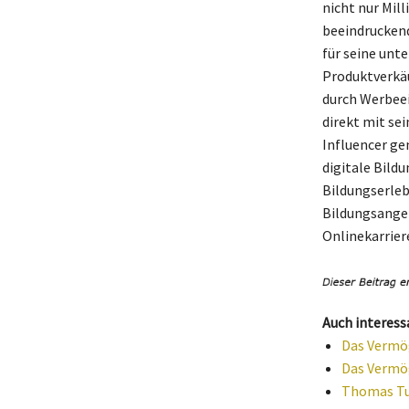
nicht nur Mi
beeindruckend
für seine unt
Produktverkäu
durch Werbeei
direkt mit se
Influencer ge
digitale Bild
Bildungserleb
Bildungsangeb
Onlinekarriere
Auch interess
Das Vermög
Das Vermög
Thomas Tuc