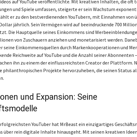
ideos auf YouTube veröffentlichte. Mit kreativen Inhalten, die oft 
ngen und Spiele umfassen, steigerte er sein Wachstum exponenti
zählt er zu den bestverdienenden YouTubern, mit Einnahmen von ü
Dollar jährlich. Sein Vermögen wird auf beeindruckende 700 Millio
tzt. Die Hauptquelle seines Einkommens sind Werbeeinblendunge
illionen von Zuschauern anziehen und monetarisiert werden. Dane
t er seine Einkommensquellen durch Markenkooperationen und Mer
kende Reichweite auf YouTube und die Anzahl seiner Abonnenten –
achen ihn zu einem der einflussreichsten Creator der Plattform. N
ne philanthropischen Projekte hervorzuheben, die seinen Status als
n.
ionen und Expansion: Seine
tsmodelle
 erfolgreichsten YouTuber hat MrBeast ein einzigartiges Geschäfts
s über rein digitale Inhalte hinausgeht. Mit seinen kreativen Ideen