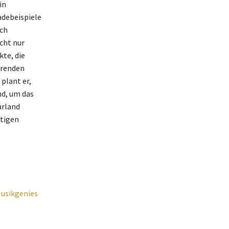
in
adebeispiele
rch
cht nur
te, die
hrenden
plant er,
nd, um das
arland
itigen
Musikgenies