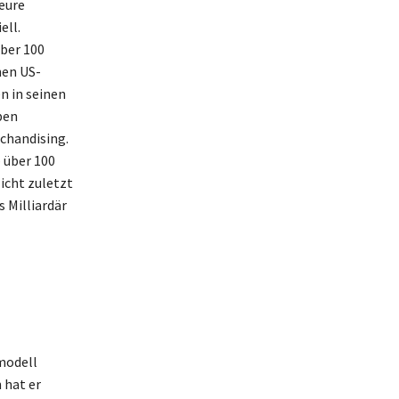
teure
ell.
ber 100
nen US-
n in seinen
ben
chandising.
 über 100
icht zuletzt
 Milliardär
modell
 hat er