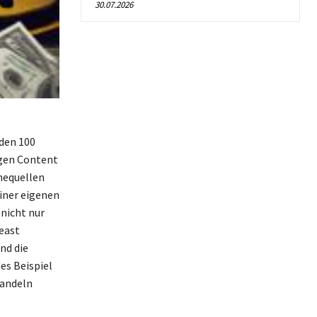
30.07.2026
den 100
igen Content
mequellen
einer eigenen
nicht nur
east
nd die
es Beispiel
wandeln