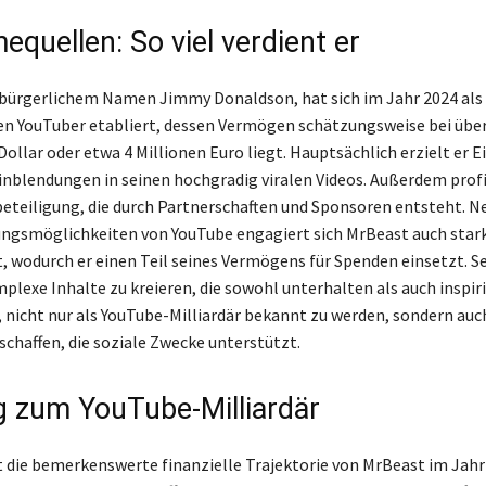
quellen: So viel verdient er
bürgerlichem Namen Jimmy Donaldson, hat sich im Jahr 2024 als 
en YouTuber etabliert, dessen Vermögen schätzungsweise bei übe
Dollar oder etwa 4 Millionen Euro liegt. Hauptsächlich erzielt er
nblendungen in seinen hochgradig viralen Videos. Außerdem profi
eteiligung, die durch Partnerschaften und Sponsoren entsteht. N
ngsmöglichkeiten von YouTube engagiert sich MrBeast auch stark
, wodurch er einen Teil seines Vermögens für Spenden einsetzt. S
plexe Inhalte zu kreieren, die sowohl unterhalten als auch inspir
 nicht nur als YouTube-Milliardär bekannt zu werden, sondern auc
schaffen, die soziale Zwecke unterstützt.
 zum YouTube-Milliardär
die bemerkenswerte finanzielle Trajektorie von MrBeast im Jahr 