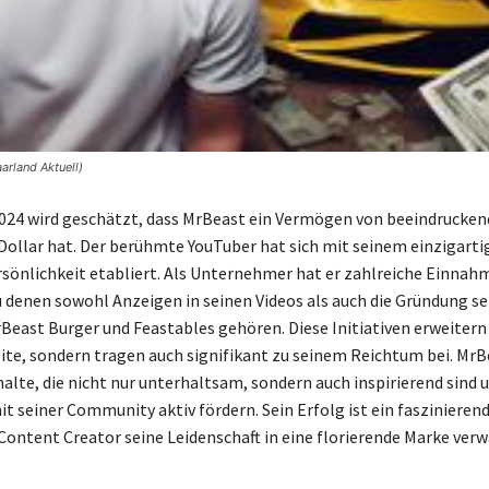
rland Aktuell)
2024 wird geschätzt, dass MrBeast ein Vermögen von beeindrucken
Dollar hat. Der berühmte YouTuber hat sich mit seinem einzigart
sönlichkeit etabliert. Als Unternehmer hat er zahlreiche Einnah
u denen sowohl Anzeigen in seinen Videos als auch die Gründung s
Beast Burger und Feastables gehören. Diese Initiativen erweitern 
ite, sondern tragen auch signifikant zu seinem Reichtum bei. MrB
alte, die nicht nur unterhaltsam, sondern auch inspirierend sind u
t seiner Community aktiv fördern. Sein Erfolg ist ein faszinierend
n Content Creator seine Leidenschaft in eine florierende Marke ver