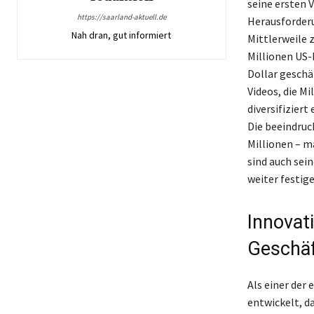
seine ersten V
https://saarland-aktuell.de
Herausforderu
Nah dran, gut informiert
Mittlerweile 
Millionen US-
Dollar geschä
Videos, die M
diversifizier
Die beeindruc
Millionen – m
sind auch sei
weiter festige
Innovat
Geschäf
Als einer der
entwickelt, da