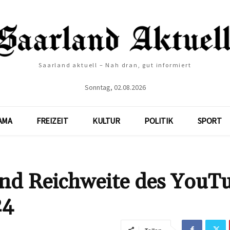
Saarland aktuell – Nah dran, gut informiert
Sonntag, 02.08.2026
AMA
FREIZEIT
KULTUR
POLITIK
SPORT
nd Reichweite des YouT
24