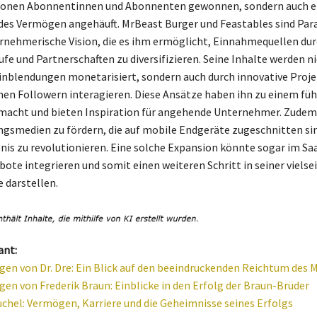
llionen Abonnentinnen und Abonnenten gewonnen, sondern auch e
es Vermögen angehäuft. MrBeast Burger und Feastables sind Par
ernehmerische Vision, die es ihm ermöglicht, Einnahmequellen du
fe und Partnerschaften zu diversifizieren. Seine Inhalte werden ni
nblendungen monetarisiert, sondern auch durch innovative Projek
inen Followern interagieren. Diese Ansätze haben ihn zu einem fü
macht und bieten Inspiration für angehende Unternehmer. Zudem 
ungsmedien zu fördern, die auf mobile Endgeräte zugeschnitten si
nis zu revolutionieren. Eine solche Expansion könnte sogar im Sa
ote integrieren und somit einen weiteren Schritt in seiner vielse
 darstellen.
ant:
en von Dr. Dre: Ein Blick auf den beeindruckenden Reichtum des 
en von Frederik Braun: Einblicke in den Erfolg der Braun-Brüder
hel: Vermögen, Karriere und die Geheimnisse seines Erfolgs