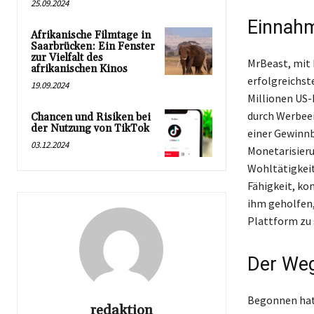
25.09.2024
Einnahme
Afrikanische Filmtage in
Saarbrücken: Ein Fenster
zur Vielfalt des
MrBeast, mit 
afrikanischen Kinos
erfolgreichst
19.09.2024
Millionen US-
durch Werbeei
Chancen und Risiken bei
der Nutzung von TikTok
einer Gewinnb
03.12.2024
Monetarisieru
Wohltätigkeit
Fähigkeit, kom
ihm geholfen,
Plattform zu 
Der Weg
Begonnen hat 
redaktion