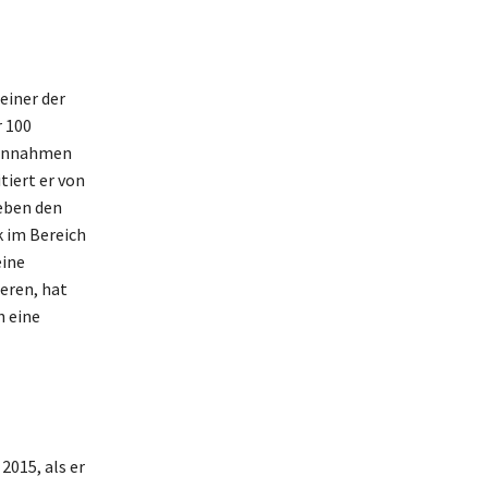
einer der
r 100
 Einnahmen
tiert er von
eben den
 im Bereich
eine
ieren, hat
h eine
2015, als er