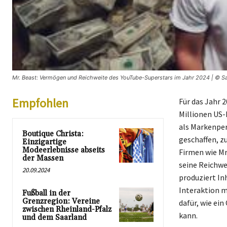
Mr. Beast: Vermögen und Reichweite des YouTube-Superstars im Jahr 2024 | © Saa
Empfohlen
Für das Jahr 
Millionen US-
als Markenper
Boutique Christa:
geschaffen, z
Einzigartige
Modeerlebnisse abseits
Firmen wie Mr
der Massen
seine Reichwe
20.09.2024
produziert Inh
Interaktion mi
Fußball in der
Grenzregion: Vereine
dafür, wie ei
zwischen Rheinland-Pfalz
kann.
und dem Saarland