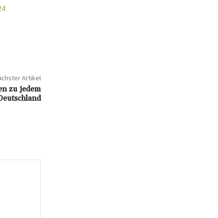
24
chster Artikel
en zu jedem
Deutschland