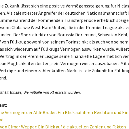
die Zukunft lässt sich eine positive Vermögenssteigerung für Nicla
en. Als talentierter Angreifer der deutschen Nationalmannschaft
summe während der kommenden Transferperiode erheblich steige
wenn Clubs wie West Ham United, die in der Premier League aktiv s
unden. Der Sportdirektor von Borussia Dortmund, Sebastian Kehl,
 von Füllkrug sowohl von seinem Torinstinkt als auch von seinem
was sich wiederum auf Füllkrugs Vermögen auswirken würde. Auße
 Vertrag in der Premier League seine finanzielle Lage erheblich ve
eue Möglichkeiten bieten, sein Vermögen weiter auszubauen. Mit
Verträge und einem zahlenkräften Markt ist die Zukunft für Füllkr
end.
ant:
e Vermögen der Aldi-Brüder: Ein Blick auf ihren Reichtum und Einf
nd
on Elmar Wepper: Ein Blick auf die aktuellen Zahlen und Fakten