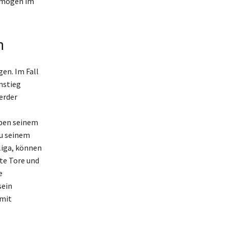
ermögen im
n
en. Im Fall
nstieg
Werder
eben seinem
zu seinem
liga, können
lte Tore und
e
sein
amit
.