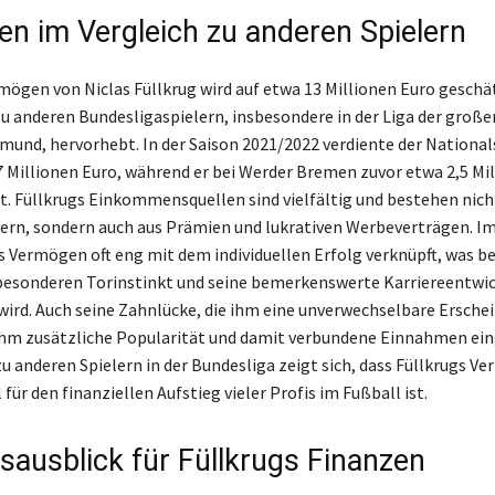
n im Vergleich zu anderen Spielern
ögen von Niclas Füllkrug wird auf etwa 13 Millionen Euro geschät
zu anderen Bundesligaspielern, insbesondere in der Liga der große
mund, hervorhebt. In der Saison 2021/2022 verdiente der Nationals
7 Millionen Euro, während er bei Werder Bremen zuvor etwa 2,5 Mi
elt. Füllkrugs Einkommensquellen sind vielfältig und bestehen nich
ern, sondern auch aus Prämien und lukrativen Werbeverträgen. Im
as Vermögen oft eng mit dem individuellen Erfolg verknüpft, was be
besonderen Torinstinkt und seine bemerkenswerte Karriereentwi
ird. Auch seine Zahnlücke, die ihm eine unverwechselbare Ersche
 ihm zusätzliche Popularität und damit verbundene Einnahmen ei
zu anderen Spielern in der Bundesliga zeigt sich, dass Füllkrugs V
 für den finanziellen Aufstieg vieler Profis im Fußball ist.
sausblick für Füllkrugs Finanzen