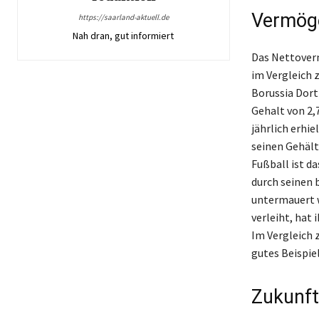
Vermöge
https://saarland-aktuell.de
Nah dran, gut informiert
Das Nettoverm
im Vergleich 
Borussia Dort
Gehalt von 2,
jährlich erhi
seinen Gehält
Fußball ist d
durch seinen 
untermauert w
verleiht, hat
Im Vergleich 
gutes Beispiel
Zukunft