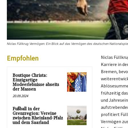
Niclas Füllkrug Vermögen: Ein Blick auf das Vermögen des deutschen Nationalspiel
Empfohlen
Niclas Füllkru
Karriere in de
Bremen, bevor
Boutique Christa:
weiterentwick
Einzigartige
Modeerlebnisse abseits
Ablösesumme n
der Massen
frühzeitig da
20.09.2024
und Jahresein
aufstrebenden
Fußball in der
Grenzregion: Vereine
profitiert Fü
zwischen Rheinland-Pfalz
Vermögen zusä
und dem Saarland