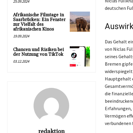
Niclas Füllkr
25.09.2024
deutschen Fuß
Afrikanische Filmtage in
Saarbrücken: Ein Fenster
zur Vielfalt des
Auswirk
afrikanischen Kinos
19.09.2024
Das Gehalt ei
von Niclas Fü
Chancen und Risiken bei
der Nutzung von TikTok
seines Gehalts
03.12.2024
Bremen gipfel
widerspiegelt
Hauptgehalt e
Gesamtvermög
die finanziel
beeindruckend
Erfahrungen, 
Vermögen effe
verbundenen 
redaktion