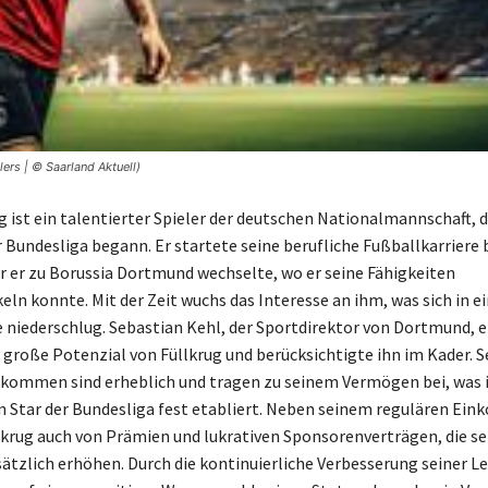
ers | © Saarland Aktuell)
g ist ein talentierter Spieler der deutschen Nationalmannschaft, d
r Bundesliga begann. Er startete seine berufliche Fußballkarriere 
 er zu Borussia Dortmund wechselte, wo er seine Fähigkeiten
eln konnte. Mit der Zeit wuchs das Interesse an ihm, was sich in e
iederschlug. Sebastian Kehl, der Sportdirektor von Dortmund, 
s große Potenzial von Füllkrug und berücksichtigte ihn im Kader. S
kommen sind erheblich und tragen zu seinem Vermögen bei, was i
 Star der Bundesliga fest etabliert. Neben seinem regulären Ei
llkrug auch von Prämien und lukrativen Sponsorenverträgen, die se
tzlich erhöhen. Durch die kontinuierliche Verbesserung seiner Le