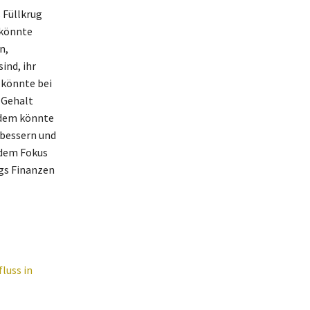
s Füllkrug
 könnte
n,
ind, ihr
 könnte bei
 Gehalt
rdem könnte
rbessern und
 dem Fokus
ugs Finanzen
luss in