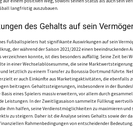
ug auf einem positiven Weg, sowohl seinen Status als auch sein V
ball langfristig auszubauen.
ungen des Gehalts auf sein Vermöge
nes Fußballspielers hat signifikante Auswirkungen auf sein Vermög
llkrug, der während der Saison 2021/2022 einen beeindruckenden A
 verzeichnen konnte, ist dies besonders auffällig. Seine Zeit bei 
te in einer Wechselablösesumme, die seine Marktwertsteigerung
 und letztlich zu einem Transfer zu Borussia Dortmund führte. N
rzielt er auch Einkünfte aus Marketingaktivitäten, die ebenfalls 
en beitragen. Gehaltssteigerungen, insbesondere in der Bundes
le Basis eines Spielers massiv erweitern, vor allem durch gesamme
e Leistungen. In der Zweitligasaison sammelte Füllkrug wertvoll
die ihm halfen, seine Verdienstmöglichkeiten zu maximieren und 
ktiv zu steigern. Daher ist die Analyse seines Gehalts sowie der d
finanziellen Rahmenbedingungen von entscheidender Bedeutung