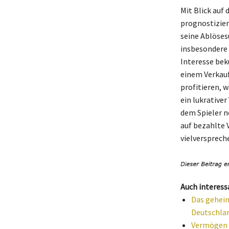
Mit Blick auf 
prognostizier
seine Ablöse
insbesondere 
Interesse bek
einem Verkauf
profitieren, 
ein lukrativer
dem Spieler n
auf bezahlte 
vielversprech
Auch interess
Das geheim
Deutschla
Vermögen v