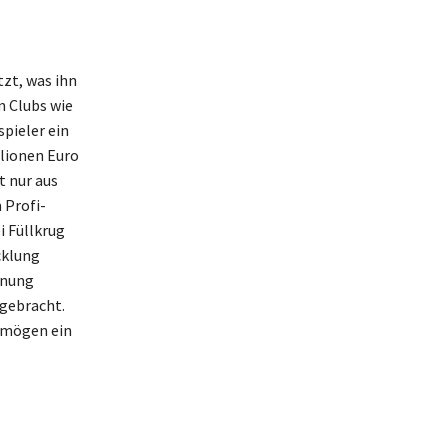
zt, was ihn
n Clubs wie
pieler ein
llionen Euro
t nur aus
 Profi-
i Füllkrug
cklung
inung
ngebracht.
ermögen ein