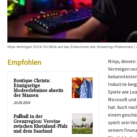
Ninja Vermögen 2024: Ein Blick auf das Einkommen des Streaming-Phänomens | ©
Empfohlen
Ninja, dessen
Vermögen von 
bekanntesten 
Boutique Christa:
Industrie bei
Einzigartige
Modeerlebnisse abseits
Spiele wie Le
der Massen
Microsoft und
20.09.2024
hat. Auch nac
einem geschät
Fußball in der
Grenzregion: Vereine
spielt sein V
zwischen Rheinland-Pfalz
seinem finanzi
und dem Saarland