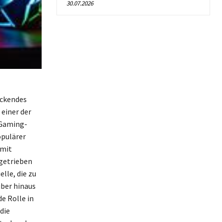
30.07.2026
uckendes
einer der
 Gaming-
opulärer
 mit
ngetrieben
lle, die zu
ber hinaus
e Rolle in
die