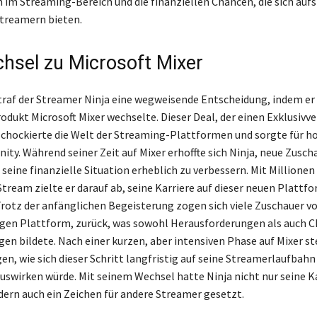
 im Streaming-Bereich und die finanziellen Chancen, die sich au
treamern bieten.
hsel zu Microsoft Mixer
traf der Streamer Ninja eine wegweisende Entscheidung, indem e
dukt Microsoft Mixer wechselte. Dieser Deal, der einen Exklusivve
schockierte die Welt der Streaming-Plattformen und sorgte für h
ity. Während seiner Zeit auf Mixer erhoffte sich Ninja, neue Zusch
seine finanzielle Situation erheblich zu verbessern. Mit Millionen
tream zielte er darauf ab, seine Karriere auf dieser neuen Plattf
rotz der anfänglichen Begeisterung zogen sich viele Zuschauer v
igen Plattform, zurück, was sowohl Herausforderungen als auch C
en bildete. Nach einer kurzen, aber intensiven Phase auf Mixer ste
en, wie sich dieser Schritt langfristig auf seine Streamerlaufbahn
wirken würde. Mit seinem Wechsel hatte Ninja nicht nur seine Ka
ndern auch ein Zeichen für andere Streamer gesetzt.