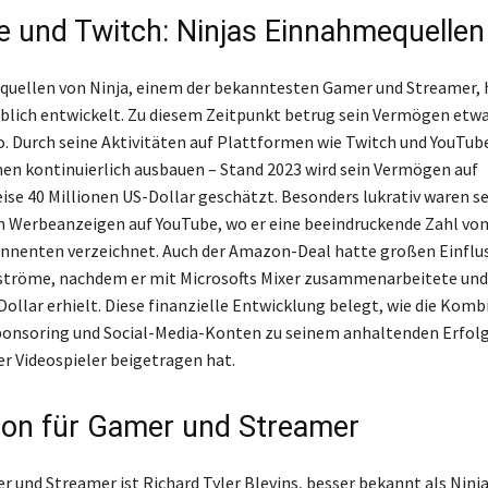
 und Twitch: Ninjas Einnahmequellen
uellen von Ninja, einem der bekanntesten Gamer und Streamer, 
eblich entwickelt. Zu diesem Zeitpunkt betrug sein Vermögen etwa
o. Durch seine Aktivitäten auf Plattformen wie Twitch und YouTub
n kontinuierlich ausbauen – Stand 2023 wird sein Vermögen auf
se 40 Millionen US-Dollar geschätzt. Besonders lukrativ waren s
 Werbeanzeigen auf YouTube, wo er eine beeindruckende Zahl von
nnenten verzeichnet. Auch der Amazon-Deal hatte großen Einflus
röme, nachdem er mit Microsofts Mixer zusammenarbeitete und 
Dollar erhielt. Diese finanzielle Entwicklung belegt, wie die Komb
onsoring und Social-Media-Konten zu seinem anhaltenden Erfolg
er Videospieler beigetragen hat.
tion für Gamer und Streamer
r und Streamer ist Richard Tyler Blevins, besser bekannt als Ninja