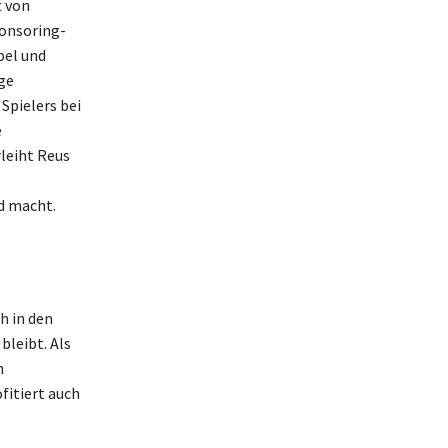
t von
ponsoring-
pel und
ge
pielers bei
e
leiht Reus
d macht.
h in den
bleibt. Als
n
fitiert auch