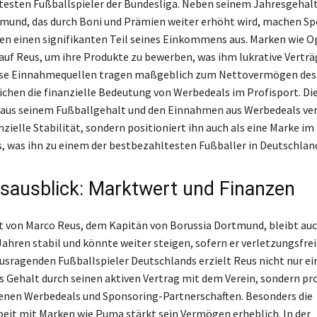
esten Fußballspieler der Bundesliga. Neben seinem Jahresgehal
mund, das durch Boni und Prämien weiter erhöht wird, machen S
en einen signifikanten Teil seines Einkommens aus. Marken wie O
uf Reus, um ihre Produkte zu bewerben, was ihm lukrative Verträ
iese Einnahmequellen tragen maßgeblich zum Nettovermögen des S
ichen die finanzielle Bedeutung von Werbedeals im Profisport. Di
aus seinem Fußballgehalt und den Einnahmen aus Werbedeals ver
nzielle Stabilität, sondern positioniert ihn auch als eine Marke im
, was ihn zu einem der bestbezahltesten Fußballer in Deutschlan
sausblick: Marktwert und Finanzen
 von Marco Reus, dem Kapitän von Borussia Dortmund, bleibt auc
ren stabil und könnte weiter steigen, sofern er verletzungsfrei 
ausragenden Fußballspieler Deutschlands erzielt Reus nicht nur ei
s Gehalt durch seinen aktiven Vertrag mit dem Verein, sondern pro
enen Werbedeals und Sponsoring-Partnerschaften. Besonders die
t mit Marken wie Puma stärkt sein Vermögen erheblich. In der