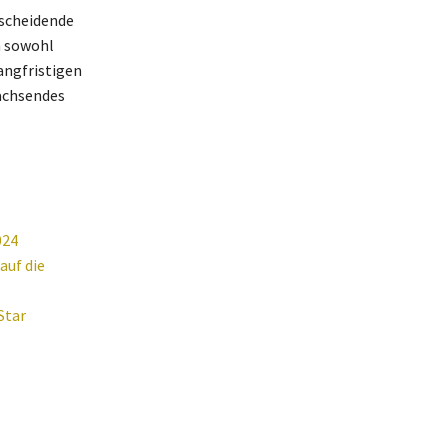
tscheidende
n sowohl
angfristigen
wachsendes
024
auf die
Star