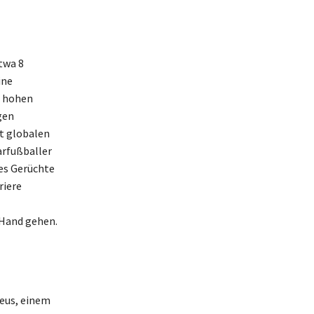
twa 8
ine
n hohen
gen
it globalen
arfußballer
 es Gerüchte
riere
Hand gehen.
Reus, einem