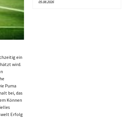
05.08.2026
chzeitig ein
hätzt wird.
en
che
wie Puma
alt bei, das
chem Können
elles
swelt Erfolg