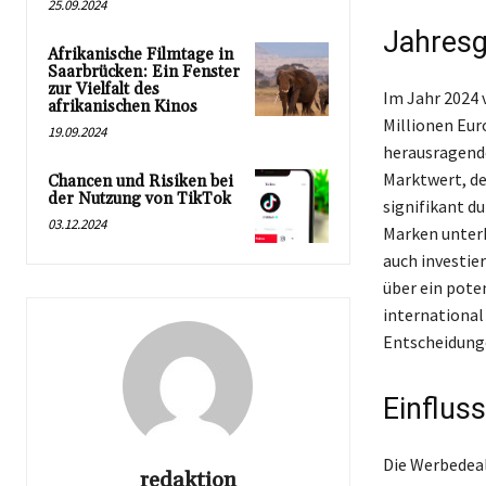
25.09.2024
Jahresg
Afrikanische Filmtage in
Saarbrücken: Ein Fenster
zur Vielfalt des
Im Jahr 2024 
afrikanischen Kinos
Millionen Eur
19.09.2024
herausragende
Marktwert, de
Chancen und Risiken bei
der Nutzung von TikTok
signifikant d
03.12.2024
Marken unterhä
auch investie
über ein pote
international
Entscheidung
Einflus
Die Werbedeal
redaktion