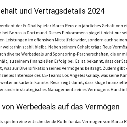
ehalt und Vertragsdetails 2024
verdient der Fußballspieler Marco Reus ein jährliches Gehalt von e
o bei Borussia Dortmund. Dieses Einkommen spiegelt nicht nur se
n Leistungen im offensiven Mittelfeld wider, sondern auch seine
r weiterhin stabil bleibt. Neben seinem Gehalt trägt Reus Vermö
urch diverse Werbedeals und Sponsoring-Partnerschaften, die er m
lt, zu seinem finanziellen Erfolg bei. Es ist bekannt, dass der St
rt, was zur Diversifikation seines Vermögens beiträgt. Zudem gibt
nzielles Interesse des US-Teams Los Angeles Galaxy, was seine Kar
 weiter ankurbeln könnte. Reus zeigt damit, dass kluge finanzielle
en und ein strategisches Management seines Vermögens Hand in 
s von Werbedeals auf das Vermögen
s spielen eine entscheidende Rolle für das Vermögen von Marco 