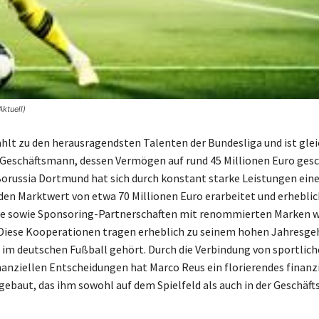
ktuell)
hlt zu den herausragendsten Talenten der Bundesliga und ist glei
 Geschäftsmann, dessen Vermögen auf rund 45 Millionen Euro gesc
Borussia Dortmund hat sich durch konstant starke Leistungen ein
en Marktwert von etwa 70 Millionen Euro erarbeitet und erhebli
e sowie Sponsoring-Partnerschaften mit renommierten Marken 
Diese Kooperationen tragen erheblich zu seinem hohen Jahresgeh
 im deutschen Fußball gehört. Durch die Verbindung von sportli
nanziellen Entscheidungen hat Marco Reus ein florierendes finanzi
ebaut, das ihm sowohl auf dem Spielfeld als auch in der Geschäft