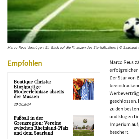
Marco Reus Vermögen: Ein Blick auf die Finanzen des Starfußballers | © Saarland A
Empfohlen
Marco Reus zä
erfolgreicher
Der Star von 
Boutique Christa:
beeindruckend
Einzigartige
Modeerlebnisse abseits
Werbeverträg
der Massen
geschlossen. 
20.09.2024
zu den besten
und klugen fi
Fußball in der
Grenzregion: Vereine
Imperium aufg
zwischen Rheinland-Pfalz
beschert.
und dem Saarland