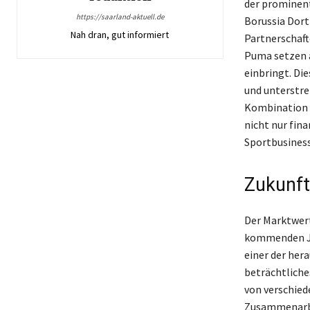
der prominent
https://saarland-aktuell.de
Borussia Dort
Nah dran, gut informiert
Partnerschaft
Puma setzen a
einbringt. D
und unterstre
Kombination 
nicht nur fina
Sportbusiness
Zukunft
Der Marktwert
kommenden Jah
einer der her
beträchtliche
von verschied
Zusammenarbei