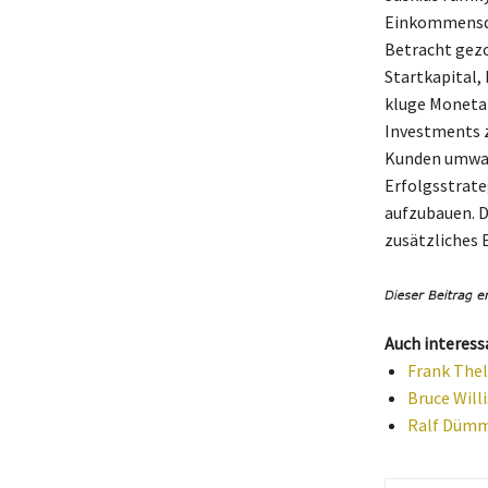
Einkommensque
Betracht gezo
Startkapital,
kluge Monetar
Investments z
Kunden umwande
Erfolgsstrate
aufzubauen. D
zusätzliches 
Auch interess
Frank Thel
Bruce Wil
Ralf Dümme