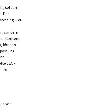
fs, setzen
n. Der
arketing und
en, sondern
chen Content
k, können
passives
und
elte SEO-
ihre
gen von