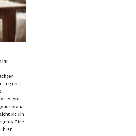
 ihr
achten
eting und
d
ät in ihre
enerieren.
icht sie ein
 regelmäßige
 ihren