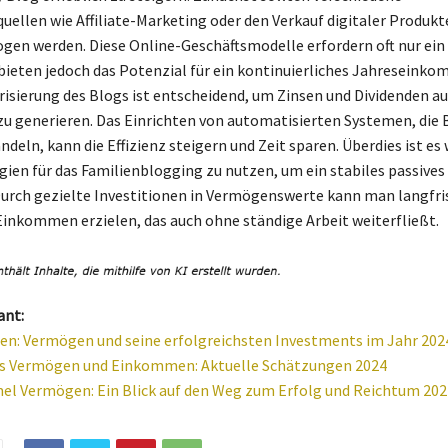
llen wie Affiliate-Marketing oder den Verkauf digitaler Produkte
gen werden. Diese Online-Geschäftsmodelle erfordern oft nur ein
 bieten jedoch das Potenzial für ein kontinuierliches Jahreseinko
isierung des Blogs ist entscheidend, um Zinsen und Dividenden au
u generieren. Das Einrichten von automatisierten Systemen, die 
ln, kann die Effizienz steigern und Zeit sparen. Überdies ist es w
gien für das Familienblogging zu nutzen, um ein stabiles passiv
urch gezielte Investitionen in Vermögenswerte kann man langfris
Einkommen erzielen, das auch ohne ständige Arbeit weiterfließt.
ant:
en: Vermögen und seine erfolgreichsten Investments im Jahr 202
lis Vermögen und Einkommen: Aktuelle Schätzungen 2024
l Vermögen: Ein Blick auf den Weg zum Erfolg und Reichtum 202