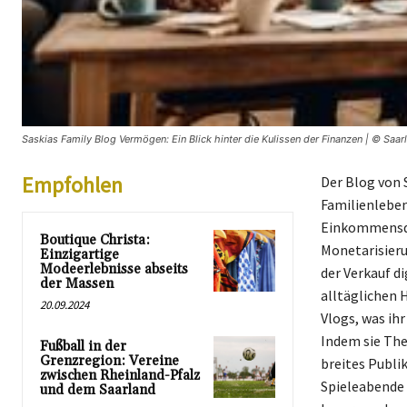
Saskias Family Blog Vermögen: Ein Blick hinter die Kulissen der Finanzen | © Saarl
Empfohlen
Der Blog von S
Familienleben
Einkommensqu
Boutique Christa:
Monetarisieru
Einzigartige
Modeerlebnisse abseits
der Verkauf d
der Massen
alltäglichen 
20.09.2024
Vlogs, was ih
Indem sie Them
Fußball in der
Grenzregion: Vereine
breites Publi
zwischen Rheinland-Pfalz
Spieleabende 
und dem Saarland