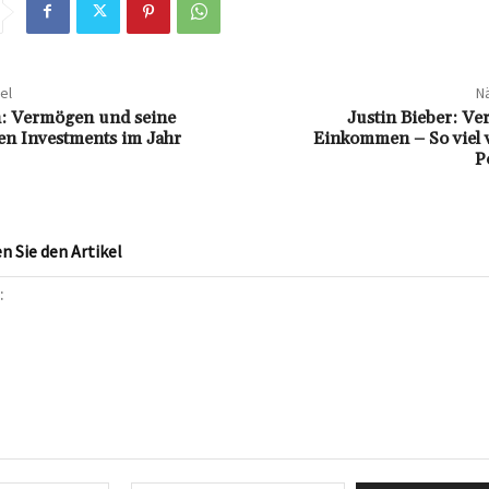
el
Nä
n: Vermögen und seine
Justin Bieber: V
ten Investments im Jahr
Einkommen – So viel v
P
 Sie den Artikel