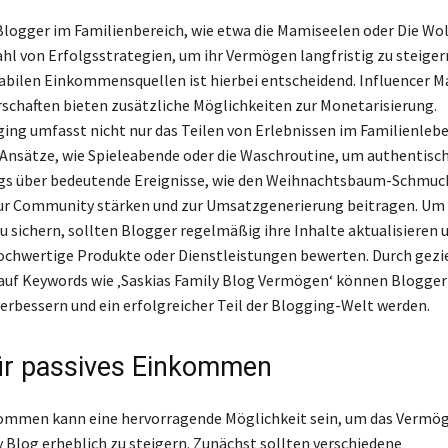
Blogger im Familienbereich, wie etwa die Mamiseelen oder Die Wol
zahl von Erfolgsstrategien, um ihr Vermögen langfristig zu steiger
abilen Einkommensquellen ist hierbei entscheidend. Influencer M
chaften bieten zusätzliche Möglichkeiten zur Monetarisierung.
ing umfasst nicht nur das Teilen von Erlebnissen im Familienleb
 Ansätze, wie Spieleabende oder die Waschroutine, um authentis
ogs über bedeutende Ereignisse, wie den Weihnachtsbaum-Schmuc
ur Community stärken und zur Umsatzgenerierung beitragen. Um 
sichern, sollten Blogger regelmäßig ihre Inhalte aktualisieren 
ochwertige Produkte oder Dienstleistungen bewerten. Durch gezi
uf Keywords wie ‚Saskias Family Blog Vermögen‘ können Blogger 
verbessern und ein erfolgreicher Teil der Blogging-Welt werden.
ür passives Einkommen
kommen kann eine hervorragende Möglichkeit sein, um das Vermö
y Blog erheblich zu steigern. Zunächst sollten verschiedene