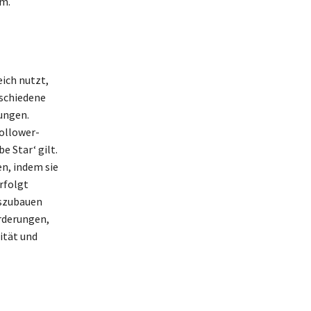
um.
ich nutzt,
rschiedene
ungen.
Follower-
e Star‘ gilt.
n, indem sie
rfolgt
uszubauen
rderungen,
ität und