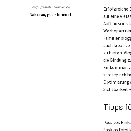
https://saarland-aktuell.de
Erfolgreiche 
Nah dran, gut informiert
auf eine Viel
Aufbau von st
Werbepartners
Familienblogg
auch kreative
zu bieten. Vl
die Bindung z
Einkommen zu 
strategisch h
Optimierung a
Sichtbarkeit 
Tipps f
Passives Ein
Saskias Famil