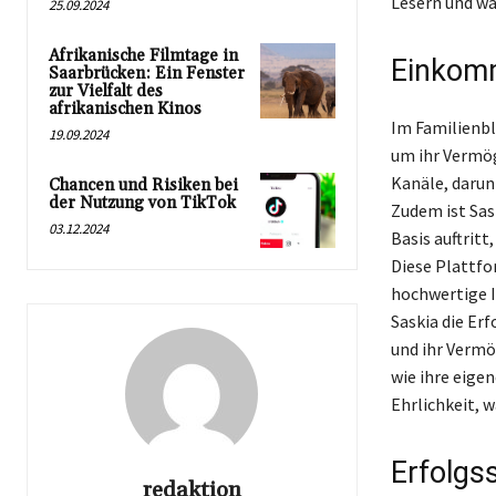
Lesern und wa
25.09.2024
Afrikanische Filmtage in
Einkomm
Saarbrücken: Ein Fenster
zur Vielfalt des
afrikanischen Kinos
Im Familienbl
19.09.2024
um ihr Vermög
Kanäle, darun
Chancen und Risiken bei
der Nutzung von TikTok
Zudem ist Sas
03.12.2024
Basis auftritt
Diese Plattfo
hochwertige I
Saskia die Er
und ihr Vermö
wie ihre eigen
Ehrlichkeit, w
Erfolgs
redaktion