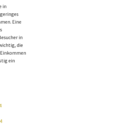
 in
 geringes
mmen. Eine
s
Besucher in
ichtig, die
es Einkommen
tig ein
4
4