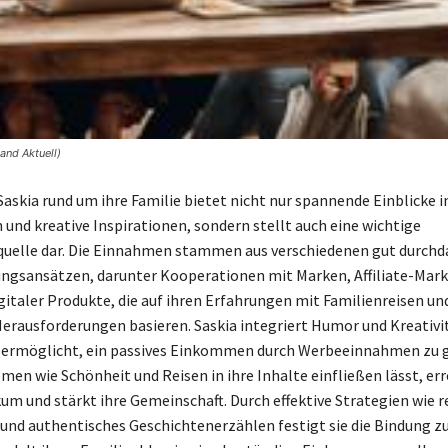
and Aktuell)
askia rund um ihre Familie bietet nicht nur spannende Einblicke in
 und kreative Inspirationen, sondern stellt auch eine wichtige
elle dar. Die Einnahmen stammen aus verschiedenen gut durchd
ngsansätzen, darunter Kooperationen mit Marken, Affiliate-Mark
igitaler Produkte, die auf ihren Erfahrungen mit Familienreisen un
Herausforderungen basieren. Saskia integriert Humor und Kreativit
r ermöglicht, ein passives Einkommen durch Werbeeinnahmen zu g
en wie Schönheit und Reisen in ihre Inhalte einfließen lässt, erre
kum und stärkt ihre Gemeinschaft. Durch effektive Strategien wie
und authentisches Geschichtenerzählen festigt sie die Bindung zu