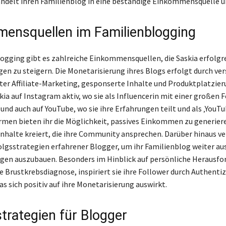
ndelt ihren Familienblog in eine beständige Einkommensquelle 
ensquellen im Familienblogging
ogging gibt es zahlreiche Einkommensquellen, die Saskia erfolgre
en zu steigern. Die Monetarisierung ihres Blogs erfolgt durch ve
ter Affiliate-Marketing, gesponserte Inhalte und Produktplatzier
kia auf Instagram aktiv, wo sie als Influencerin mit einer großen 
, und auch auf YouTube, wo sie ihre Erfahrungen teilt und als ‚YouTub
rmen bieten ihr die Möglichkeit, passives Einkommen zu generiere
nhalte kreiert, die ihre Community ansprechen. Darüber hinaus ve
folgsstrategien erfahrener Blogger, um ihr Familienblog weiter a
gen auszubauen. Besonders im Hinblick auf persönliche Herausfo
e Brustkrebsdiagnose, inspiriert sie ihre Follower durch Authentiz
as sich positiv auf ihre Monetarisierung auswirkt.
strategien für Blogger