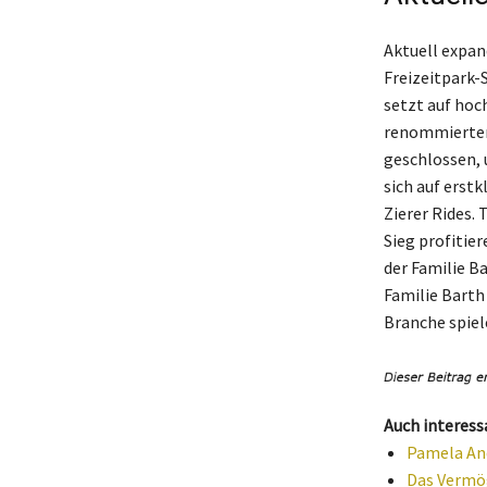
Aktuell expan
Freizeitpark-
setzt auf hoc
renommierten
geschlossen, 
sich auf erst
Zierer Rides.
Sieg profitie
der Familie B
Familie Barth
Branche spiel
Auch interess
Pamela And
Das Vermög