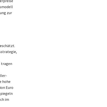
erpreise
tsmodell
dung zur
eschätzt.
sstrategie,
 tragen
ller-
ie hohe
ion Euro
spiegeln
ich im