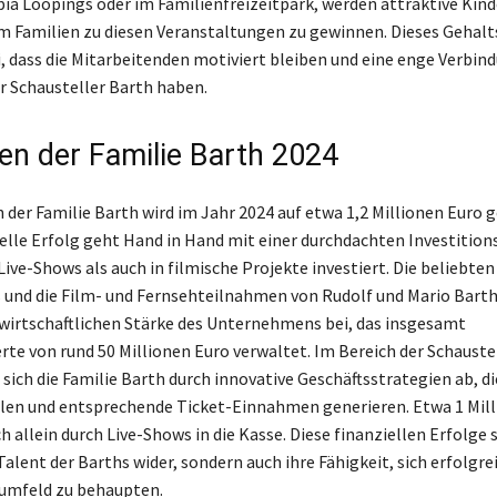
ia Loopings oder im Familienfreizeitpark, werden attraktive Kind
 Familien zu diesen Veranstaltungen zu gewinnen. Dieses Gehal
i, dass die Mitarbeitenden motiviert bleiben und eine enge Verbin
r Schausteller Barth haben.
n der Familie Barth 2024
der Familie Barth wird im Jahr 2024 auf etwa 1,2 Millionen Euro g
ielle Erfolg geht Hand in Hand mit einer durchdachten Investition
Live-Shows als auch in filmische Projekte investiert. Die beliebten
nd die Film- und Fernsehteilnahmen von Rudolf und Mario Barth
 wirtschaftlichen Stärke des Unternehmens bei, das insgesamt
e von rund 50 Millionen Euro verwaltet. Im Bereich der Schauste
 sich die Familie Barth durch innovative Geschäftsstrategien ab, d
en und entsprechende Ticket-Einnahmen generieren. Etwa 1 Mill
ch allein durch Live-Shows in die Kasse. Diese finanziellen Erfolge 
Talent der Barths wider, sondern auch ihre Fähigkeit, sich erfolgre
mfeld zu behaupten.