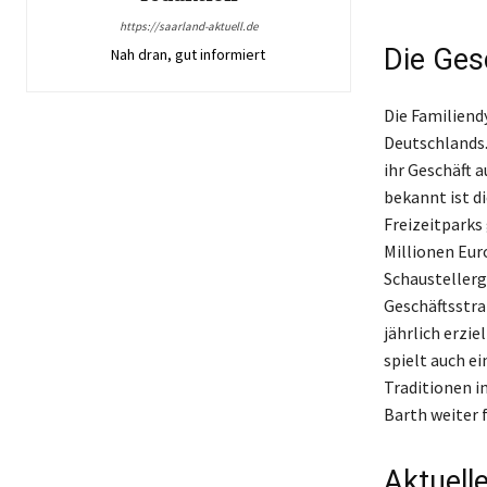
https://saarland-aktuell.de
Die Ges
Nah dran, gut informiert
Die Familiend
Deutschlands.
ihr Geschäft 
bekannt ist di
Freizeitparks
Millionen Eur
Schaustellerg
Geschäftsstra
jährlich erzie
spielt auch ei
Traditionen i
Barth weiter f
Aktuell