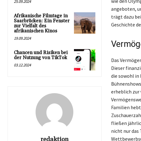
wie den Olymp
25.09.2024
angeboten, um
Afrikanische Filmtage in
trägt dazu be
Saarbrücken: Ein Fenster
Geschichte de
zur Vielfalt des
afrikanischen Kinos
19.09.2024
Vermöge
Chancen und Risiken bei
der Nutzung von TikTok
Das Vermögen 
03.12.2024
Dieser finanz
die sowohl in 
Bühnenshows u
erheblich zur
Vermögenswert
Familien hebt
Zuschauerzahl
fließen jährli
nicht nur das 
redaktion
Wettbewerbsu