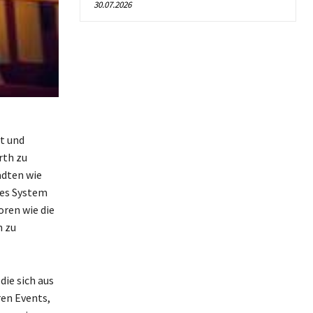
30.07.2026
t und
rth zu
ädten wie
ses System
oren wie die
n zu
die sich aus
en Events,