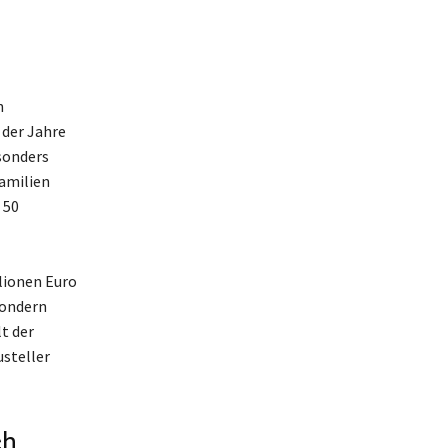
n
 der Jahre
sonders
Familien
 50
lionen Euro
 sondern
lt der
steller
ch