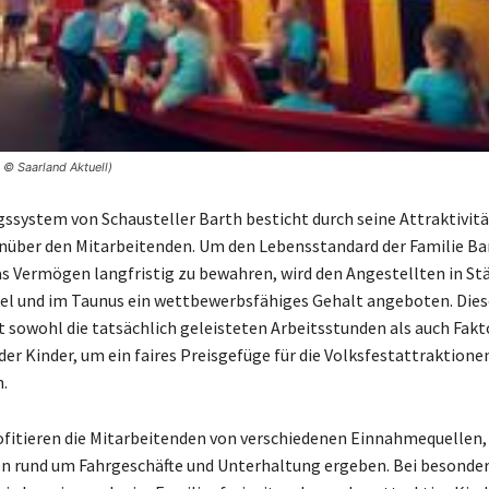
 © Saarland Aktuell)
ssystem von Schausteller Barth besticht durch seine Attraktivitä
nüber den Mitarbeitenden. Um den Lebensstandard der Familie Ba
as Vermögen langfristig zu bewahren, wird den Angestellten in St
el und im Taunus ein wettbewerbsfähiges Gehalt angeboten. Die
t sowohl die tatsächlich geleisteten Arbeitsstunden als auch Fakt
er Kinder, um ein faires Preisgefüge für die Volksfestattraktione
.
ofitieren die Mitarbeitenden von verschiedenen Einnahmequellen, 
 rund um Fahrgeschäfte und Unterhaltung ergeben. Bei besonder