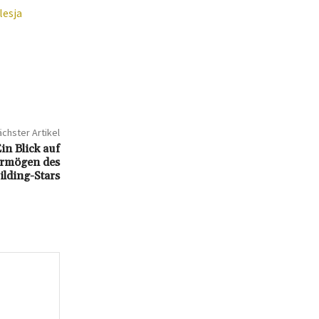
lesja
chster Artikel
n Blick auf
ermögen des
lding-Stars