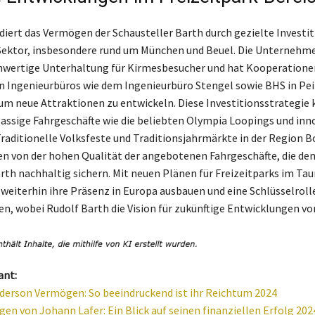
diert das Vermögen der Schausteller Barth durch gezielte Investit
Sektor, insbesondere rund um München und Beuel. Die Unternehm
hwertige Unterhaltung für Kirmesbesucher und hat Kooperatione
 Ingenieurbüros wie dem Ingenieurbüro Stengel sowie BHS in Pe
um neue Attraktionen zu entwickeln. Diese Investitionsstrategie 
klassige Fahrgeschäfte wie die beliebten Olympia Loopings und inn
 Traditionelle Volksfeste und Traditionsjahrmärkte in der Region 
ren von der hohen Qualität der angebotenen Fahrgeschäfte, die d
arth nachhaltig sichern. Mit neuen Plänen für Freizeitparks im Tau
 weiterhin ihre Präsenz in Europa ausbauen und eine Schlüsselrolle
en, wobei Rudolf Barth die Vision für zukünftige Entwicklungen vo
ant:
erson Vermögen: So beeindruckend ist ihr Reichtum 2024
en von Johann Lafer: Ein Blick auf seinen finanziellen Erfolg 202