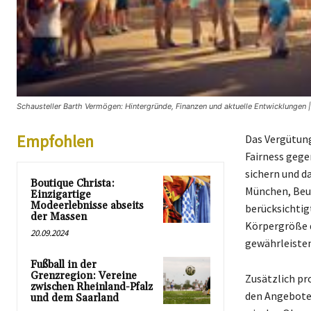
Schausteller Barth Vermögen: Hintergründe, Finanzen und aktuelle Entwicklungen |
Empfohlen
Das Vergütung
Fairness gege
sichern und d
Boutique Christa:
München, Beu
Einzigartige
Modeerlebnisse abseits
berücksichtig
der Massen
Körpergröße d
20.09.2024
gewährleisten
Fußball in der
Grenzregion: Vereine
Zusätzlich pr
zwischen Rheinland-Pfalz
den Angeboten
und dem Saarland