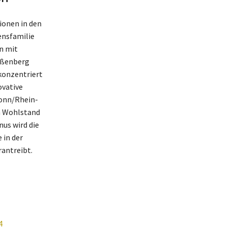
ionen in den
ensfamilie
n mit
ißenberg
konzentriert
ovative
Bonn/Rhein-
en Wohlstand
nus wird die
 in der
rantreibt.
4