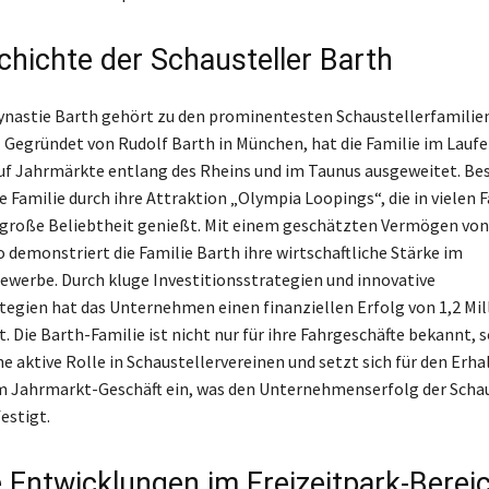
chichte der Schausteller Barth
ynastie Barth gehört zu den prominentesten Schaustellerfamilie
 Gegründet von Rudolf Barth in München, hat die Familie im Laufe
auf Jahrmärkte entlang des Rheins und im Taunus ausgeweitet. Be
e Familie durch ihre Attraktion „Olympia Loopings“, die in vielen 
 große Beliebtheit genießt. Mit einem geschätzten Vermögen von
o demonstriert die Familie Barth ihre wirtschaftliche Stärke im
ewerbe. Durch kluge Investitionsstrategien und innovative
tegien hat das Unternehmen einen finanziellen Erfolg von 1,2 Mil
lt. Die Barth-Familie ist nicht nur für ihre Fahrgeschäfte bekannt,
ne aktive Rolle in Schaustellervereinen und setzt sich für den Erha
m Jahrmarkt-Geschäft ein, was den Unternehmenserfolg der Schau
estigt.
e Entwicklungen im Freizeitpark-Berei