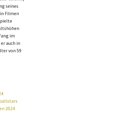
ng seines
 in Filmen
pielte
altshöhen
nfang im
 er auch in
lter von 59
24
ballstars
ten 2024