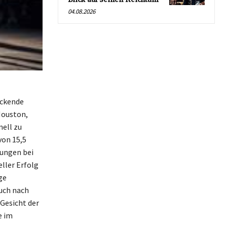
04.08.2026
uckende
Houston,
nell zu
von 15,5
tungen bei
ller Erfolg
ge
auch nach
 Gesicht der
e im