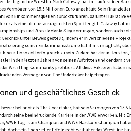
r, der legendäre Wrestler Mark Calaway, hat im Laufe seiner Karri
es Vermögen von 15,5 Millionen Euro angehäuft. Sein finanzieller 
zahl von Einkommensquellen zurückzuführen, darunter lukrative V
er er als einer der herausragendsten Sportler gilt. Calaway hat ni
ampionships und WrestleMania-Siege errungen, sondern auch sei
s Geschick unter Beweis gestellt, indem er in verschiedene Projekt
versifizierung seiner Einkommensströme hat ihm ermöglicht, über
e hinaus finanziell erfolgreich zu sein. Zudem hat der in Houston, 
stler in den letzten Jahren von seinen Auftritten und der damit 
n der Wrestling-Community profitiert. All diese Faktoren haben 
druckenden Vermögen von The Undertaker beigetragen.
tionen und geschäftliches Geschick
 besser bekannt als The Undertaker, hat sein Vermögen von 15,5 
r durch seine beeindruckende Karriere in der WWE erworben. Mit Er
, WWE Tag Team Champion und WWE Hardcore Champion hat er 
, doch sein finanzieller Erfolg geht weit über das Wrestling hin