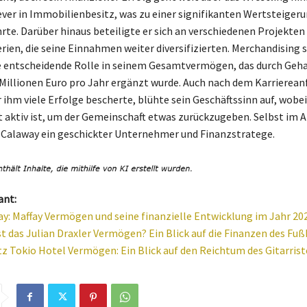
lever in Immobilienbesitz, was zu einer signifikanten Wertsteigeru
hrte. Darüber hinaus beteiligte er sich an verschiedenen Projekten
rien, die seine Einnahmen weiter diversifizierten. Merchandising s
e entscheidende Rolle in seinem Gesamtvermögen, das durch Geh
3 Millionen Euro pro Jahr ergänzt wurde. Auch nach dem Karrierea
 ihm viele Erfolge bescherte, blühte sein Geschäftssinn auf, wobei
t aktiv ist, um der Gemeinschaft etwas zurückzugeben. Selbst im A
 Calaway ein geschickter Unternehmer und Finanzstratege.
ant:
ay: Maffay Vermögen und seine finanzielle Entwicklung im Jahr 20
st das Julian Draxler Vermögen? Ein Blick auf die Finanzen des Fuß
z Tokio Hotel Vermögen: Ein Blick auf den Reichtum des Gitarris