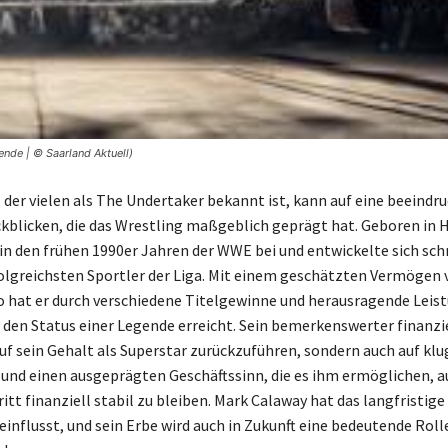
ende | © Saarland Aktuell)
 der vielen als The Undertaker bekannt ist, kann auf eine beeindr
ckblicken, die das Wrestling maßgeblich geprägt hat. Geboren in 
r in den frühen 1990er Jahren der WWE bei und entwickelte sich sch
olgreichsten Sportler der Liga. Mit einem geschätzten Vermögen 
o hat er durch verschiedene Titelgewinne und herausragende Leis
den Status einer Legende erreicht. Sein bemerkenswerter finanzie
auf sein Gehalt als Superstar zurückzuführen, sondern auch auf klu
 und einen ausgeprägten Geschäftssinn, die es ihm ermöglichen, 
tt finanziell stabil zu bleiben. Mark Calaway hat das langfristige
influsst, und sein Erbe wird auch in Zukunft eine bedeutende Roll