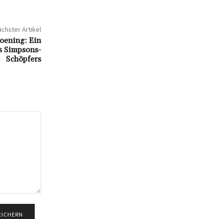
chster Artikel
oening: Ein
s Simpsons-
Schöpfers