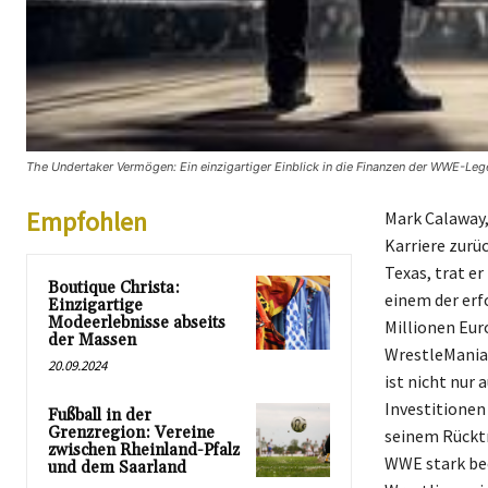
The Undertaker Vermögen: Ein einzigartiger Einblick in die Finanzen der WWE-Leg
Empfohlen
Mark Calaway,
Karriere zurü
Texas, trat e
Boutique Christa:
einem der erf
Einzigartige
Modeerlebnisse abseits
Millionen Eur
der Massen
WrestleMania 
20.09.2024
ist nicht nur 
Investitionen
Fußball in der
Grenzregion: Vereine
seinem Rücktri
zwischen Rheinland-Pfalz
WWE stark bee
und dem Saarland