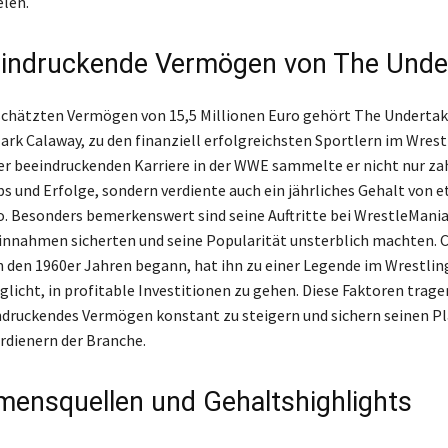
elen.
indruckende Vermögen von The Unde
chätzten Vermögen von 15,5 Millionen Euro gehört The Undertak
ark Calaway, zu den finanziell erfolgreichsten Sportlern im Wrest
r beeindruckenden Karriere in der WWE sammelte er nicht nur za
 und Erfolge, sondern verdiente auch ein jährliches Gehalt von e
o. Besonders bemerkenswert sind seine Auftritte bei WrestleMania
nnahmen sicherten und seine Popularität unsterblich machten. 
 in den 1960er Jahren begann, hat ihn zu einer Legende im Wrestli
licht, in profitable Investitionen zu gehen. Diese Faktoren trage
indruckendes Vermögen konstant zu steigern und sichern seinen Pl
rdienern der Branche.
ensquellen und Gehaltshighlights