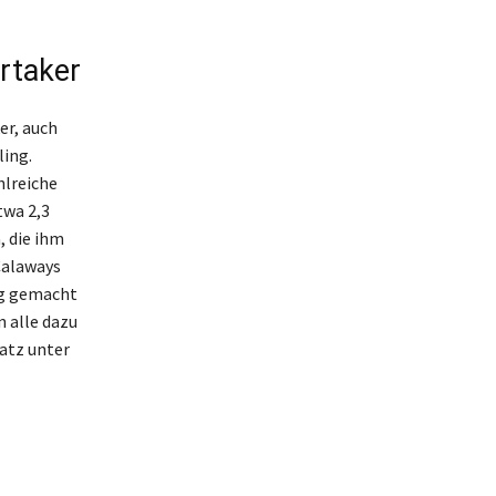
rtaker
er, auch
ling.
hlreiche
twa 2,3
, die ihm
Calaways
ng gemacht
n alle dazu
atz unter