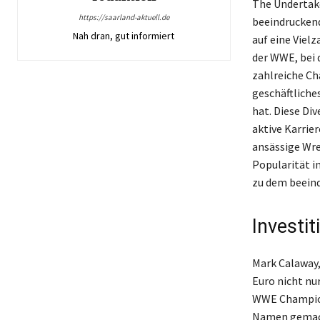
The Undertake
https://saarland-aktuell.de
beeindruckend
Nah dran, gut informiert
auf eine Viel
der WWE, bei d
zahlreiche Ch
geschäftliche
hat. Diese Di
aktive Karrier
ansässige Wre
Popularität i
zu dem beein
Investi
Mark Calaway,
Euro nicht nu
WWE Champion
Namen gemacht