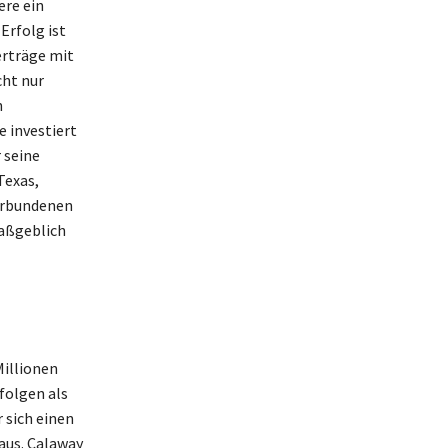
ere ein
Erfolg ist
erträge mit
cht nur
n
e investiert
 seine
Texas,
verbundenen
maßgeblich
Millionen
folgen als
sich einen
aus. Calaway