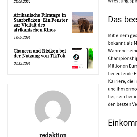
Wrestling spi
25.09.2024
Afrikanische Filmtage in
Das bee
Saarbrücken: Ein Fenster
zur Vielfalt des
afrikanischen Kinos
Mit einem ges
19.09.2024
bekannt als M
Während seine
Chancen und Risiken bei
der Nutzung von TikTok
Championships
03.12.2024
Millionen Eur
bedeutende Ei
Karriere, die
und ihm ermög
bei, sein bee
den besten Ve
Einkomm
redaktion