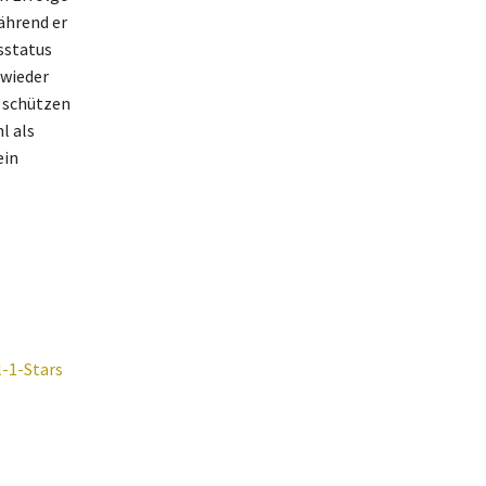
ährend er
sstatus
 wieder
 schützen
l als
ein
l-1-Stars