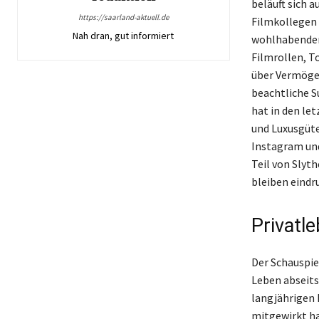
beläuft sich 
https://saarland-aktuell.de
Filmkollegen 
Nah dran, gut informiert
wohlhabenden
Filmrollen, T
über Vermögen
beachtliche S
hat in den le
und Luxusgüte
Instagram und
Teil von Slyt
bleiben eindru
Privatl
Der Schauspie
Leben abseits
langjährigen 
mitgewirkt hat