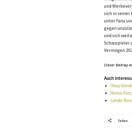
und Werbevert
sich in seine
unter Fans un
gegen unzuläs
und sich weite
Schauspieler 
Vermögen 2024
Auch interess
Ilkay Günd
Heino Ferc
Lando Norr
Teilen