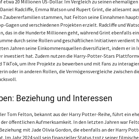
auf etwa 20 Millionen US-Dollar. Im Vergleich zu seinen ehemaligen
Daniel Radcliffe, Emma Watson und Rupert Grint, die allesamt au
 Zaubererfamilien stammen, hat Felton seine Einnahmen haupts
op-Gagen und verschiedenen Projekten erzielt. Radcliffe und Wats
, das in die Hunderte Millionen geht, während Grint ebenfalls ei
umme durch seine Rollen und geschäftlichen Initiativen verdient h
tzten Jahren seine Einkommensquellen diversifiziert, indem er in
r investiert hat. Zudem nutzen die Harry-Potter-Stars Plattform
 TikTok, um ihre Projekte zu bewerben und mit Fans zu interagier
herin oder in anderen Rollen, die Vermögensvergleiche zwischen di
cksvoll.
eben: Beziehung und Interessen
ler Tom Felton, bekannt aus der Harry Potter-Reihe, führt ein ehe
 der öffentlichen Aufmerksamkeit. In den letzten Jahren war Felto
Beziehung mit Jade Olivia Gordon, die ebenfalls an der Harry Pott
. Im Jahr 2024 soll sein finanzieller Status trotz seiner filmisch