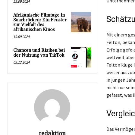
Unternehmer
25.09.2024
Afrikanische Filmtage in
Schätzu
Saarbrücken: Ein Fenster
zur Vielfalt des
afrikanischen Kinos
Mit einem ges
19.09.2024
Felton, bekann
Erfolge gefei
Chancen und Risiken bei
der Nutzung von TikTok
weltweit über
03.12.2024
Felton kluge 
weiter auszub
in jungen Jah
nicht nur sei
gefasst, was i
Verglei
Das Vermögen 
redaktion