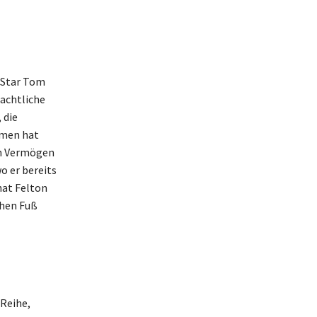
-Star Tom
eachtliche
 die
lmen hat
in Vermögen
o er bereits
hat Felton
chen Fuß
Reihe,