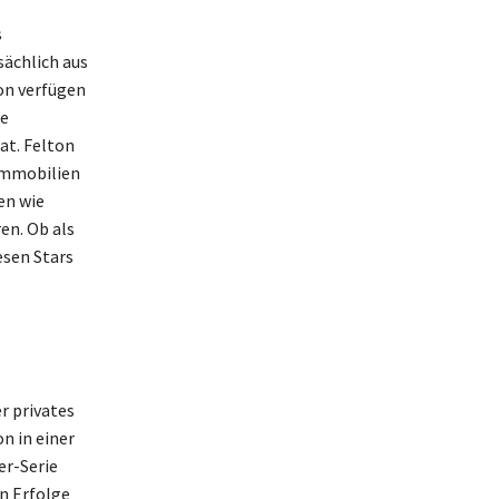
s
ächlich aus
on verfügen
ne
at. Felton
 Immobilien
en wie
en. Ob als
esen Stars
r privates
n in einer
er-Serie
en Erfolge