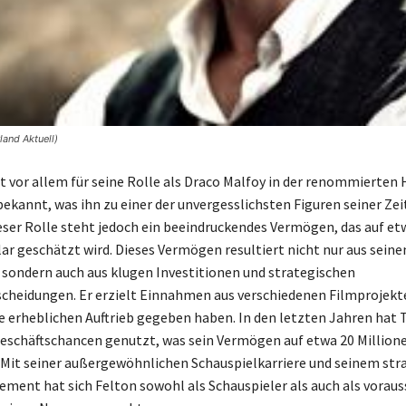
land Aktuell)
t vor allem für seine Rolle als Draco Malfoy in der renommierten 
bekannt, was ihn zu einer der unvergesslichsten Figuren seiner Ze
ieser Rolle steht jedoch ein beeindruckendes Vermögen, das auf et
lar geschätzt wird. Dieses Vermögen resultiert nicht nur aus seine
 sondern auch aus klugen Investitionen und strategischen
cheidungen. Er erzielt Einnahmen aus verschiedenen Filmprojekte
re erheblichen Auftrieb gegeben haben. In den letzten Jahren hat
schäftschancen genutzt, was sein Vermögen auf etwa 20 Million
 Mit seiner außergewöhnlichen Schauspielkarriere und seinem str
ent hat sich Felton sowohl als Schauspieler als auch als vorau