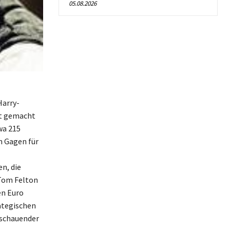
05.08.2026
Harry-
it gemacht
wa 215
n Gagen für
n, die
 Tom Felton
en Euro
ategischen
sschauender