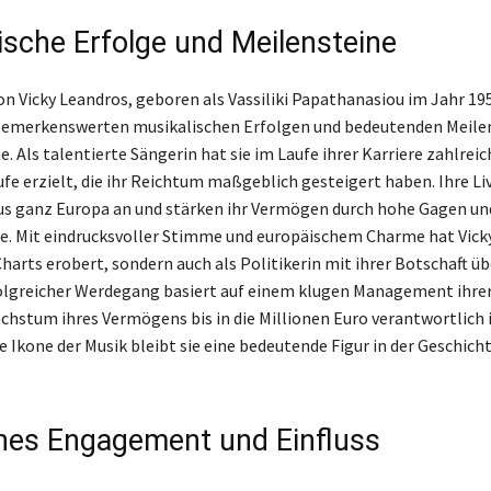
ische Erfolge und Meilensteine
on Vicky Leandros, geboren als Vassiliki Papathanasiou im Jahr 195
bemerkenswerten musikalischen Erfolgen und bedeutenden Meilen
. Als talentierte Sängerin hat sie im Laufe ihrer Karriere zahlreic
fe erzielt, die ihr Reichtum maßgeblich gesteigert haben. Ihre Liv
us ganz Europa an und stärken ihr Vermögen durch hohe Gagen un
. Mit eindrucksvoller Stimme und europäischem Charme hat Vick
Charts erobert, sondern auch als Politikerin mit ihrer Botschaft üb
folgreicher Werdegang basiert auf einem klugen Management ihrer
chstum ihres Vermögens bis in die Millionen Euro verantwortlich i
 Ikone der Musik bleibt sie eine bedeutende Figur in der Geschicht
ches Engagement und Einfluss