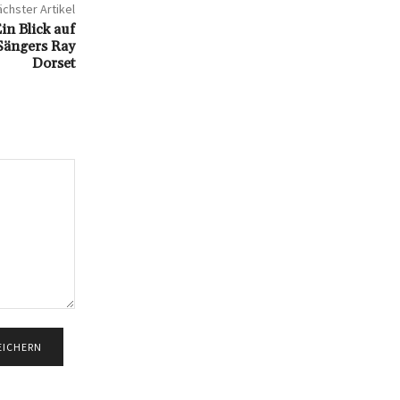
chster Artikel
n Blick auf
Sängers Ray
Dorset