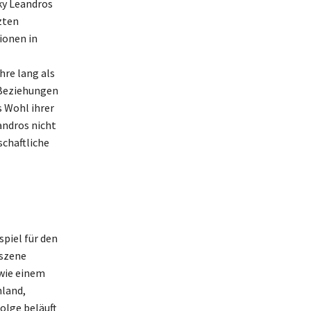
ky Leandros
zten
ionen in
hre lang als
e Beziehungen
s Wohl ihrer
andros nicht
schaftliche
spiel für den
kszene
owie einem
hland,
olge beläuft