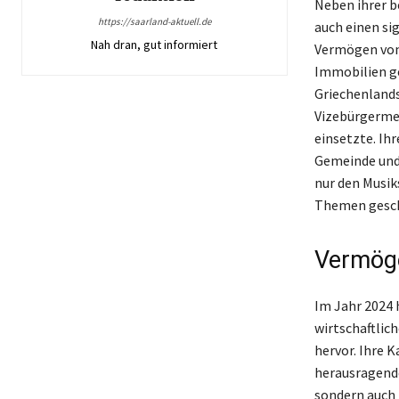
Neben ihrer b
https://saarland-aktuell.de
auch einen sig
Nah dran, gut informiert
Vermögen von 
Immobilien ges
Griechenlands
Vizebürgermei
einsetzte. Ih
Gemeinde und 
nur den Musik
Themen gesch
Vermöge
Im Jahr 2024 
wirtschaftlic
hervor. Ihre 
herausragende
sondern auch 