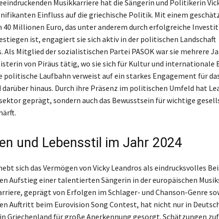
eeindruckenden Musikkarriere hat die Sängerin und Politikerin Vic
nifikanten Einfluss auf die griechische Politik. Mit einem geschät
40 Millionen Euro, das unter anderem durch erfolgreiche Investit
tiegen ist, engagiert sie sich aktiv in der politischen Landschaft
. Als Mitglied der sozialistischen Partei PASOK war sie mehrere Ja
sterin von Piräus tätig, wo sie sich für Kultur und international
re politische Laufbahn verweist auf ein starkes Engagement für da
darüber hinaus. Durch ihre Präsenz im politischen Umfeld hat Le
sektor geprägt, sondern auch das Bewusstsein für wichtige gesell
ärft.
n und Lebensstil im Jahr 2024
hebt sich das Vermögen von Vicky Leandros als eindrucksvolles Bei
hen Aufstieg einer talentierten Sängerin in der europäischen Musi
Karriere, geprägt von Erfolgen im Schlager- und Chanson-Genre s
n Auftritt beim Eurovision Song Contest, hat nicht nur in Deutsc
in Griechenland für große Anerkennung gesorgt. Schätzungen zuf