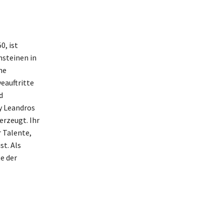
0, ist
steinen in
he
eauftritte
d
y Leandros
erzeugt. Ihr
 Talente,
st. Als
e der