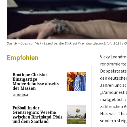
Das Vermögen von Vicky Leandros: Ein Blick auf ihren finanziellen Erfolg 2024 | ©
Empfohlen
Vicky Leandro
renommiertes
Doppelstaatsb
Boutique Christa:
den deutschen
Einzigartige
Modeerlebnisse abseits
Jahren und sc
der Massen
„L’amour est 
20.09.2024
maßgeblich zu
zahlreichen Au
Fußball in der
Grenzregion: Vereine
Hits wie „Theo
zwischen Rheinland-Pfalz
sondern steig
und dem Saarland