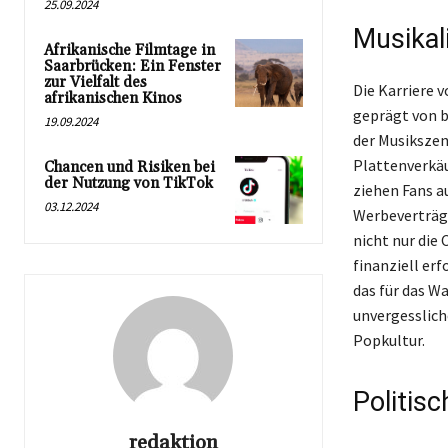
25.09.2024
Musikal
Afrikanische Filmtage in
Saarbrücken: Ein Fenster
zur Vielfalt des
Die Karriere v
afrikanischen Kinos
geprägt von 
19.09.2024
der Musikszene
Plattenverkäu
Chancen und Risiken bei
der Nutzung von TikTok
ziehen Fans a
03.12.2024
Werbeverträge
nicht nur die 
finanziell er
das für das Wa
unvergessliche
Popkultur.
Politis
redaktion