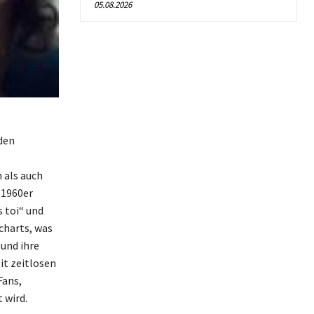
05.08.2026
 den
 als auch
 1960er
 toi“ und
charts, was
und ihre
it zeitlosen
Fans,
 wird.