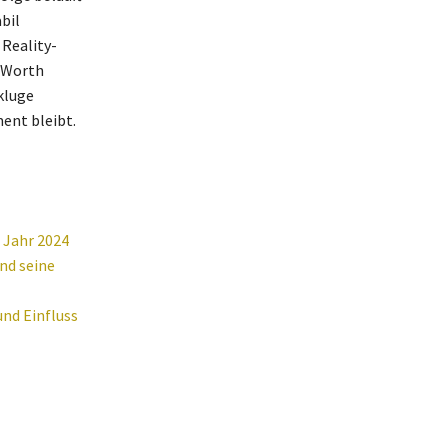
bil
 Reality-
t Worth
kluge
ent bleibt.
 Jahr 2024
nd seine
nd Einfluss