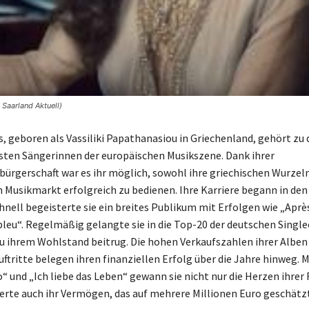
 Saarland Aktuell)
s, geboren als Vassiliki Papathanasiou in Griechenland, gehört zu
ten Sängerinnen der europäischen Musikszene. Dank ihrer
ürgerschaft war es ihr möglich, sowohl ihre griechischen Wurzeln
 Musikmarkt erfolgreich zu bedienen. Ihre Karriere begann in den
hnell begeisterte sie ein breites Publikum mit Erfolgen wie „Après
bleu“. Regelmäßig gelangte sie in die Top-20 der deutschen Single
 ihrem Wohlstand beitrug. Die hohen Verkaufszahlen ihrer Alben 
ftritte belegen ihren finanziellen Erfolg über die Jahre hinweg. M
“ und „Ich liebe das Leben“ gewann sie nicht nur die Herzen ihrer 
erte auch ihr Vermögen, das auf mehrere Millionen Euro geschätzt