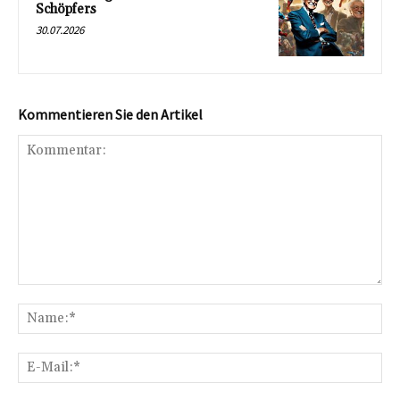
Schöpfers
30.07.2026
Kommentieren Sie den Artikel
Kommentar:
Na
E-
Mai