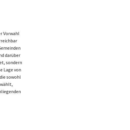
er Vorwahl
rreichbar
 Gemeinden
nd darüber
et, sondern
he Lage von
 die sowohl
 wählt,
umliegenden