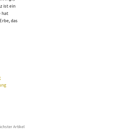
 ist ein
e hat
Erbe, das
g
ung
chster Artikel