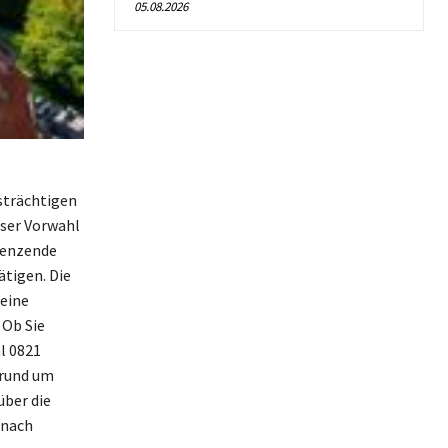
05.08.2026
strächtigen
eser Vorwahl
grenzende
tigen. Die
 eine
 Ob Sie
l 0821
 rund um
über die
 nach