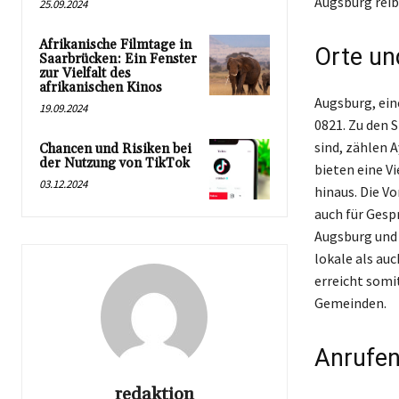
Augsburg reib
25.09.2024
Afrikanische Filmtage in
Orte un
Saarbrücken: Ein Fenster
zur Vielfalt des
afrikanischen Kinos
Augsburg, ein
19.09.2024
0821. Zu den 
sind, zählen 
Chancen und Risiken bei
der Nutzung von TikTok
bieten eine V
03.12.2024
hinaus. Die V
auch für Gesp
Augsburg und 
lokale als au
erreicht somi
Gemeinden.
Anrufen
redaktion