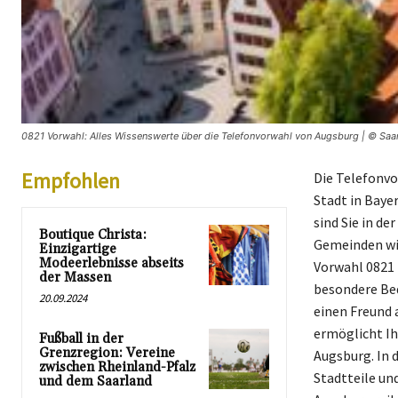
0821 Vorwahl: Alles Wissenswerte über die Telefonvorwahl von Augsburg | © Saar
Empfohlen
Die Telefonvo
Stadt in Baye
sind Sie in d
Boutique Christa:
Gemeinden wie
Einzigartige
Modeerlebnisse abseits
Vorwahl 0821 
der Massen
besondere Bed
20.09.2024
einen Freund 
ermöglicht Ih
Fußball in der
Grenzregion: Vereine
Augsburg. In 
zwischen Rheinland-Pfalz
Stadtteile un
und dem Saarland