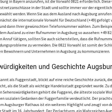
urg in Bayern anzurufen, ist die Vorwahl 0821 erforderlich. Dies
Festnetzanschlüsse in der Stadt und sollte immer vor der eigentlic
wählt werden. Wenn Sie aus dem Ausland nach Augsburg anrufen
nächst die internationale Vorwahl für Deutschland (+49) gefolgt 
 und dann Ihrer gewünschten Telefonnummer wählen. Zum Beispi
 dem Ausland zu einer Rufnummer in Augsburg so aussehen: +49 82
en Anruf tätigen, sollten Sie auch sicherstellen, dass die Rufnumm
ndungsprobleme zu vermeiden. Die 0821 Vorwahl ist somit der Schl
 den Bewohnern und Unternehmen in Augsburg zu kommunizieren.
ürdigkeiten und Geschichte Augsbu
nnt als Fuggerstadt, blickt auf eine reiche Geschichte zurück, die 
cht, als die Stadt als wichtige Handelsstadt gegründet wurde. Zu 
 Sehenswürdigkeiten gehört die Fuggerei, die älteste soziale W
 den sozialen Gedanken der Fuggerfamilie verdeutlicht. Der prachtv
im Augsburger Rathaus ist ein weiteres Highlight und zeugt von d
 Stadt im 16. Jahrhundert. Der Perlachturm, ein Wahrzeichen Aug