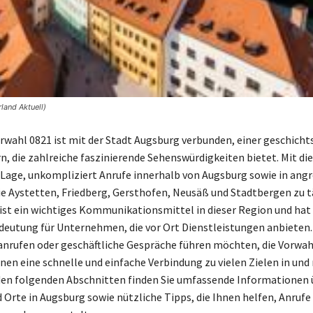
land Aktuell)
rwahl 0821 ist mit der Stadt Augsburg verbunden, einer geschicht
rn, die zahlreiche faszinierende Sehenswürdigkeiten bietet. Mit di
er Lage, unkompliziert Anrufe innerhalb von Augsburg sowie in an
 Aystetten, Friedberg, Gersthofen, Neusäß und Stadtbergen zu tä
ist ein wichtiges Kommunikationsmittel in dieser Region und hat
eutung für Unternehmen, die vor Ort Dienstleistungen anbieten.
anrufen oder geschäftliche Gespräche führen möchten, die Vorwah
nen eine schnelle und einfache Verbindung zu vielen Zielen in und
den folgenden Abschnitten finden Sie umfassende Informationen 
d Orte in Augsburg sowie nützliche Tipps, die Ihnen helfen, Anrufe