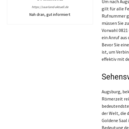
Um nach Augsb
https://saarland-aktuell.de
gilt für alle 
Nah dran, gut informiert
Rufnummer ge
müssen Sie zu
Vorwahl 0821
ein Anruf aus
Bevor Sie ein
ist, um Verbi
effektiv mit
Sehensw
Augsburg, beka
Römerzeit rei
bedeutendsten
der Welt, die
Goldene Saal 
Bedeutung der