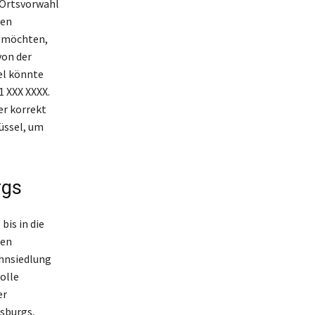
e Ortsvorwahl
hen
 möchten,
von der
el könnte
1 XXX XXXX.
er korrekt
üssel, um
rgs
bis in die
den
ohnsiedlung
olle
er
sburgs,