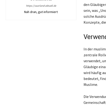
den Gläubigen
https://saarland-aktuell.de
sein, was „Un
Nah dran, gut informiert
solche Ausdrü
Konzepte, die
Verwend
In der muslim
zentrale Roll
verwendet, u
Gläubige eina
wird häufig a
bedeutet, find
Muslime.
Die Verwendun
Gemeinschaft 