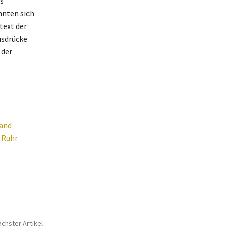
s
nnten sich
text der
usdrücke
 der
land
 Ruhr
chster Artikel