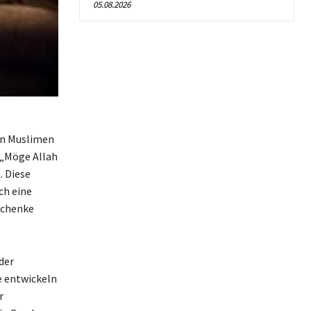
05.08.2026
on Muslimen
 „Möge Allah
. Diese
ch eine
schenke
der
e entwickeln
r