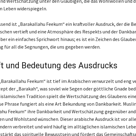
nd Wertschätzung unter den Gläubigen, die das Wohlwollen und d
em Leben widerspiegeln.
nd ist „Barakallahu Feekum“ ein kraftvoller Ausdruck, der die 
chen vertieft und eine Atmosphäre des Respekts und der Dankbark
ber ein einfaches Sprichwort hinaus; es ist ein Zeichen des Glaube
 für all die Segnungen, die uns gegeben werden.
t und Bedeutung des Ausdrucks
„Barakallahu Feekum“ ist tief im Arabischen verwurzelt und eng 
pt der „Barakah“, was soviel wie Segen oder göttliche Gnade bed
 islamischen Tradition spielt die Wertschätzung des Glaubens ein
ese Phrase fungiert als eine Art Bekundung von Dankbarkeit. Musl
lahu Feekum“ ihre Dankbarkeit und Wertschätzung gegenüber and
en und Wohlstand wünschen. Dieser arabische Ausdruck ist vor all
ndern verbreitet und wird häufig im alltäglichen islamischen Leb
 stärkt das spirituelle Bewusstsein und fördert das Gemeinschafts