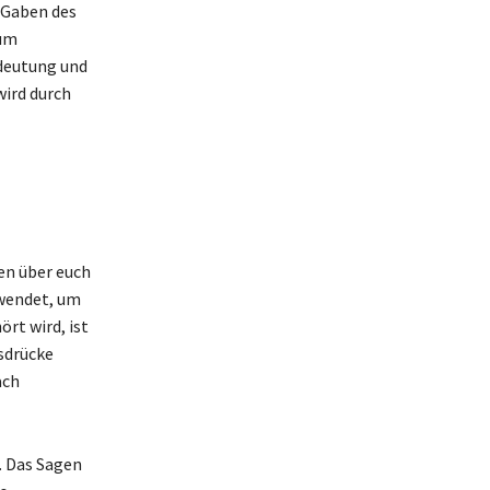
 Gaben des
kum
edeutung und
wird durch
en über euch
rwendet, um
rt wird, ist
usdrücke
ach
. Das Sagen