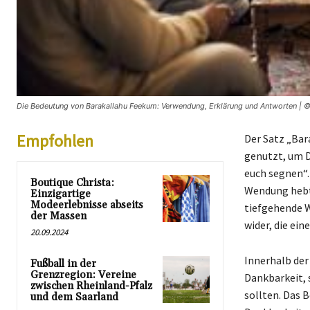
Die Bedeutung von Barakallahu Feekum: Verwendung, Erklärung und Antworten | © 
Empfohlen
Der Satz „Bar
genutzt, um D
euch segnen“.
Boutique Christa:
Wendung hebt 
Einzigartige
Modeerlebnisse abseits
tiefgehende 
der Massen
wider, die ei
20.09.2024
Innerhalb der
Fußball in der
Grenzregion: Vereine
Dankbarkeit, 
zwischen Rheinland-Pfalz
sollten. Das 
und dem Saarland