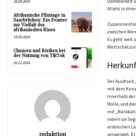
Dankbarkeit u
25.09.2024
Allahs in ihr
Afrikanische Filmtage in
Saarbrücken: Ein Fenster
Zusammenfasse
zur Vielfalt des
afrikanischen Kinos
zwischen Mens
19.09.2024
Es geht weit ü
Wertschätzung
Chancen und Risiken bei
der Nutzung von TikTok
03.12.2024
Herkunf
Der Ausdruck 
mit dem Konze
Innerhalb der
Rolle, und di
mit „Barakal
indem sie Seg
arabischen Lä
redaktion
verwendet. Er