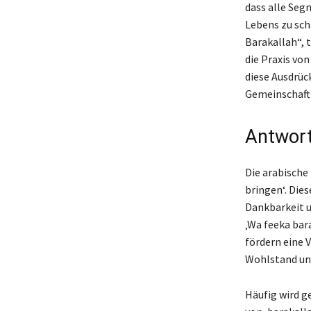
dass alle Seg
Lebens zu sch
Barakallah“, t
die Praxis vo
diese Ausdrück
Gemeinschaft 
Antwort
Die arabische
bringen‘. Die
Dankbarkeit u
‚Wa feeka bara
fördern eine 
Wohlstand und
Häufig wird g