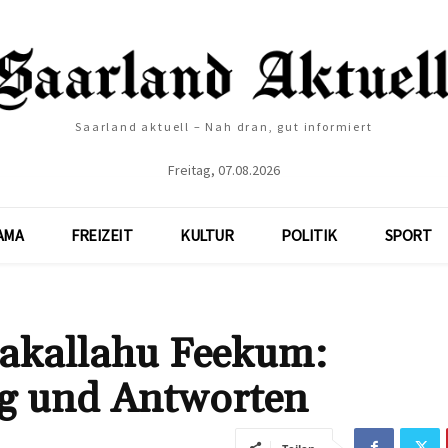
Saarland aktuell – Nah dran, gut informiert
Freitag, 07.08.2026
AMA
FREIZEIT
KULTUR
POLITIK
SPORT
rakallahu Feekum:
g und Antworten