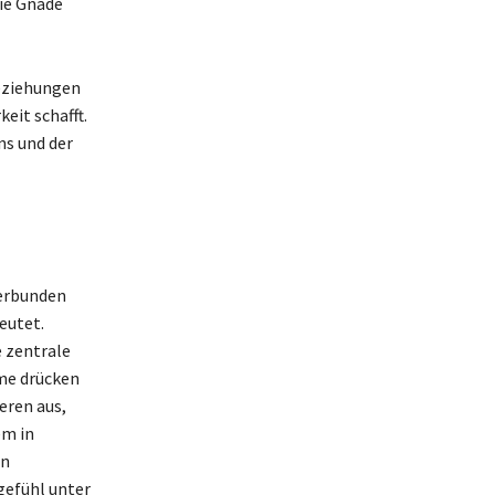
ie Gnade
Beziehungen
eit schafft.
ns und der
verbunden
eutet.
e zentrale
ime drücken
eren aus,
em in
en
gefühl unter