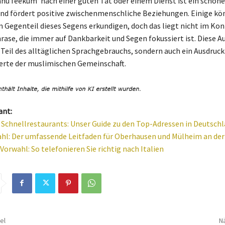
ahu feekum‘ nach einer guten Tat oder einem Dienst ist ein schöne
d fördert positive zwischenmenschliche Beziehungen. Einige kö
 Gegenteil dieses Segens erkundigen, doch das liegt nicht im Kon
rase, die immer auf Dankbarkeit und Segen fokussiert ist. Diese A
r Teil des alltäglichen Sprachgebrauchs, sondern auch ein Ausdruck
erte der muslimischen Gemeinschaft.
ant:
 Schnellrestaurants: Unser Guide zu den Top-Adressen in Deutsch
hl: Der umfassende Leitfaden für Oberhausen und Mülheim an der
 Vorwahl: So telefonieren Sie richtig nach Italien
el
Nä