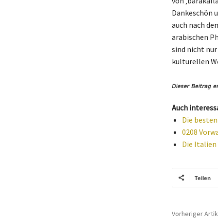
von ‚barakall
Dankeschön un
auch nach dem
arabischen Ph
sind nicht nu
kulturellen W
Auch interess
Die besten
0208 Vorwa
Die Italien
Teilen
Vorheriger Artik