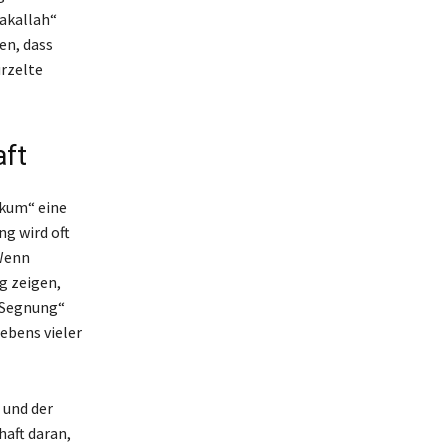
akallah“
en, dass
urzelte
aft
ekum“ eine
g wird oft
Wenn
g zeigen,
 „Segnung“
Lebens vieler
 und der
haft daran,