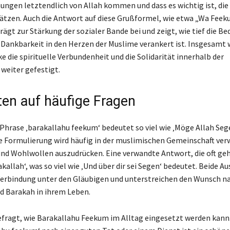
nungen letztendlich von Allah kommen und dass es wichtig ist, die
ätzen. Auch die Antwort auf diese Grußformel, wie etwa „Wa Fee
rägt zur Stärkung der sozialer Bande bei und zeigt, wie tief die B
n Dankbarkeit in den Herzen der Muslime verankert ist. Insgesamt 
e die spirituelle Verbundenheit und die Solidarität innerhalb der
weiter gefestigt.
en auf häufige Fragen
 Phrase ‚barakallahu feekum‘ bedeutet so viel wie ‚Möge Allah Seg
se Formulierung wird häufig in der muslimischen Gemeinschaft ve
nd Wohlwollen auszudrücken. Eine verwandte Antwort, die oft gehö
kallah‘, was so viel wie ‚Und über dir sei Segen‘ bedeutet. Beide A
Verbindung unter den Gläubigen und unterstreichen den Wunsch n
 Barakah in ihrem Leben.
efragt, wie Barakallahu Feekum im Alltag eingesetzt werden kann