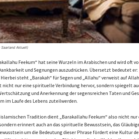
Saarland Aktuell)
akallahu Feekum“ hat seine Wurzeln im Arabischen und wird oft v
ankbarkeit und Segnungen auszudrücken. Übersetzt bedeutet er:
 Hierbei steht „Barakah“ für Segen und „Allahu“ verweist auf Allah
nicht nur eine spirituelle Verbindung hervor, sondern spiegelt au
Wertschätzung und Anerkennung der segensreichen Taten und Ge
nem im Laufe des Lebens zuteilwerden.
 islamischen Tradition dient „Barakallahu Feekum“ also nicht nur 
sondern erinnert auch an das spirituelle Bewusstsein, das Gläubig
Bewusstsein um die Bedeutung dieser Phrase fördert eine Kultur de