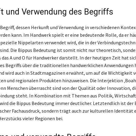
t und Verwendung des Begriffs
n Begriff, dessen Herkunft und Verwendung in verschiedenen Konte
rden kann. Im Handwerk spielt er eine bedeutende Rolle, da er häu
pezielle Nippelarten verwendet wird, die in der Verbindungstechn
sind. Die Bippus Bedeutung ist somit nicht nur theoretisch, sonde
 das A und O für Handwerker darstellt. In der heutigen Zeit hat sic
s Begriffs über die traditionellen handwerklichen Anwendungen 
d wird auch in Stadtmagazinen erwähnt, um auf die Wichtigkeit 
en und regionalen Produkten hinzuweisen. Die Interjektion ‚Boa
enn Menschen überrascht sind von der Qualität oder Innovation, di
bindung steht. In Kombination mit Themen aus Politik, Wirtschaft,
wird die Bippus Bedeutung immer deutlicher. Letztendlich ist der B
ischer Fachausdruck, sondern trägt auch zur kulturellen Identität 
Herzstücks vieler Regionen bei.