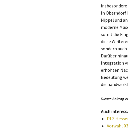
insbesondere 
In Oberndorf 
Nippel und an
moderne Masch
somit die Fi
diese Weitere
sondern auch a
Darüber hinau
Integration v
erhöhten Nach
Bedeutung wei
die handwerkl
Auch interess
PLZ Hessen
Vorwahl 03