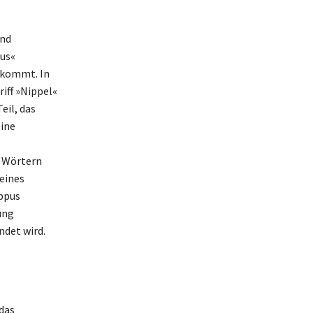
und
pus«
orkommt. In
ff »Nippel«
eil, das
eine
 Wörtern
eines
ippus
ung
ndet wird.
 das