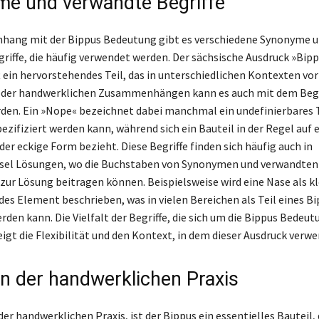
e und verwandte Begriffe
ang mit der Bippus Bedeutung gibt es verschiedene Synonyme 
riffe, die häufig verwendet werden. Der sächsische Ausdruck »Bip
t ein hervorstehendes Teil, das in unterschiedlichen Kontexten v
oder handwerklichen Zusammenhängen kann es auch mit dem Begri
rden. Ein »Nope« bezeichnet dabei manchmal ein undefinierbares T
ezifiziert werden kann, während sich ein Bauteil in der Regel auf 
der eckige Form bezieht. Diese Begriffe finden sich häufig auch in
sel Lösungen, wo die Buchstaben von Synonymen und verwandten
zur Lösung beitragen können. Beispielsweise wird eine Nase als kl
es Element beschrieben, was in vielen Bereichen als Teil eines B
den kann. Die Vielfalt der Begriffe, die sich um die Bippus Bedeut
igt die Flexibilität und den Kontext, in dem dieser Ausdruck verwe
in der handwerklichen Praxis
er handwerklichen Praxis, ist der Bippus ein essentielles Bauteil,