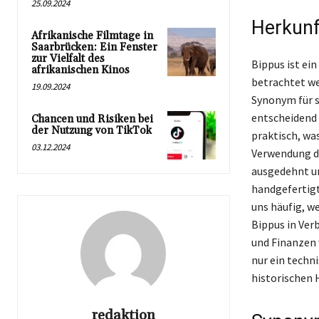
25.09.2024
Herkunf
Afrikanische Filmtage in
Saarbrücken: Ein Fenster
zur Vielfalt des
Bippus ist ei
afrikanischen Kinos
betrachtet we
19.09.2024
Synonym für s
entscheidend 
Chancen und Risiken bei
der Nutzung von TikTok
praktisch, was
03.12.2024
Verwendung de
ausgedehnt un
handgefertigt
uns häufig, w
Bippus in Ver
und Finanzen 
nur ein techn
historischen 
redaktion