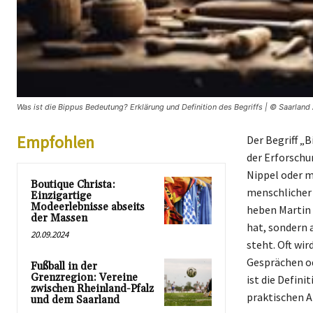
Was ist die Bippus Bedeutung? Erklärung und Definition des Begriffs | © Saarland 
Empfohlen
Der Begriff „
der Erforschu
Nippel oder 
Boutique Christa:
menschlicher 
Einzigartige
Modeerlebnisse abseits
heben Martin 
der Massen
hat, sondern 
20.09.2024
steht. Oft wi
Gesprächen od
Fußball in der
Grenzregion: Vereine
ist die Defini
zwischen Rheinland-Pfalz
praktischen A
und dem Saarland