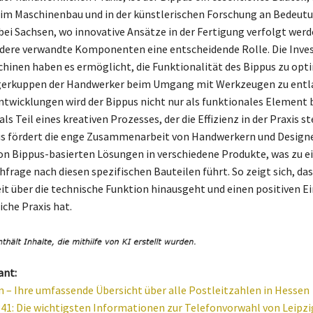
im Maschinenbau und in der künstlerischen Forschung an Bedeut
bei Sachsen, wo innovative Ansätze in der Fertigung verfolgt werd
dere verwandte Komponenten eine entscheidende Rolle. Die Inves
inen haben es ermöglicht, die Funktionalität des Bippus zu opt
ngerkuppen der Handwerker beim Umgang mit Werkzeugen zu entla
ntwicklungen wird der Bippus nicht nur als funktionales Element 
ls Teil eines kreativen Prozesses, der die Effizienz in der Praxis st
s fördert die enge Zusammenarbeit von Handwerkern und Designe
on Bippus-basierten Lösungen in verschiedene Produkte, was zu e
frage nach diesen spezifischen Bauteilen führt. So zeigt sich, das
t über die technische Funktion hinausgeht und einen positiven Ei
iche Praxis hat.
ant:
 – Ihre umfassende Übersicht über alle Postleitzahlen in Hessen
41: Die wichtigsten Informationen zur Telefonvorwahl von Leipzi