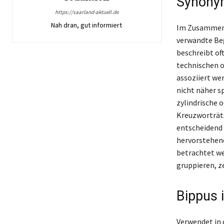
Synonym
https://saarland-aktuell.de
Nah dran, gut informiert
Im Zusammenh
verwandte Beg
beschreibt of
technischen 
assoziiert we
nicht näher sp
zylindrische o
Kreuzworträt
entscheidend 
hervorstehend
betrachtet wer
gruppieren, ze
Bippus 
Verwendet in d