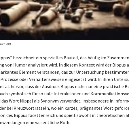
Aktuell)
Bippus“ bezeichnet ein spezielles Bauteil, das häufig im Zusamm
ng von Humor analysiert wird. In diesem Kontext wird der Bippus a
markantes Element verstanden, das zur Untersuchung bestimmter
Prozesse oder Verhaltensweisen eingesetzt wird. In ihren Unter
et al. hervor, dass der Ausdruck Bippus nicht nur eine praktische 
auch symbolisch für soziale Interaktionen und Kommunikationsv
rd das Wort Nippel als Synonym verwendet, insbesondere in inform
er bei Kreuzworträtseln, wo ein kurzes, prägnantes Wort geforder
tion des Bippus facettenreich und spielt sowohl in theoretischen al
nwendungen eine wesentliche Rolle.