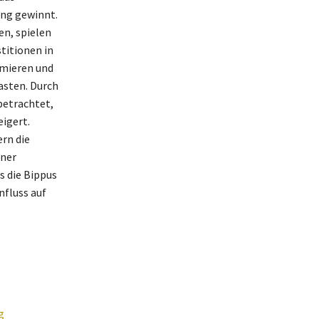
ung gewinnt.
en, spielen
titionen in
imieren und
sten. Durch
betrachtet,
eigert.
rn die
iner
s die Bippus
nfluss auf
g