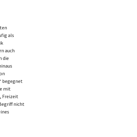
xten
fig als
ik
rn auch
h die
hinaus
von
h‘ begegnet
e mit
 Freizeit
egriff nicht
eines