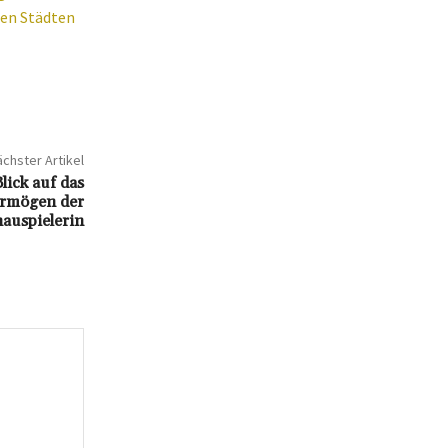
gen Städten
chster Artikel
lick auf das
ermögen der
auspielerin