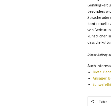
Genauigkeit u
besonders wic
Sprache oder s
kontextuelle 
von Bedeutung
künstlicher I
dass die kult
Auch interess
Riefe: Bed
Ansager: B
Schwefelk
Teilen