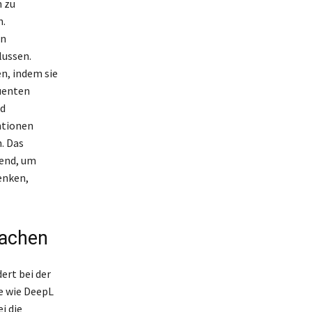
n zu
n.
en
lussen.
n, indem sie
uenten
nd
ntionen
. Das
dend, um
enken,
rachen
ert bei der
e wie DeepL
i die