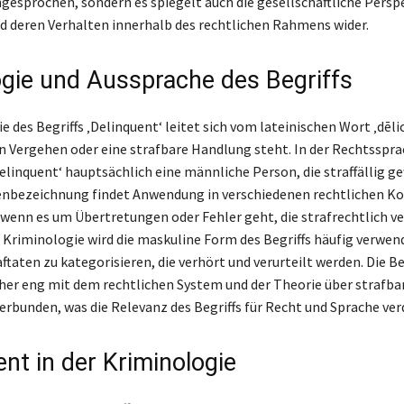
gesprochen, sondern es spiegelt auch die gesellschaftliche Perspe
d deren Verhalten innerhalb des rechtlichen Rahmens wider.
gie und Aussprache des Begriffs
 des Begriffs ‚Delinquent‘ leitet sich vom lateinischen Wort ‚dēli
in Vergehen oder eine strafbare Handlung steht. In der Rechtsspr
elinquent‘ hauptsächlich eine männliche Person, die straffällig ge
enbezeichnung findet Anwendung in verschiedenen rechtlichen Ko
wenn es um Übertretungen oder Fehler geht, die strafrechtlich ve
r Kriminologie wird die maskuline Form des Begriffs häufig verwen
aftaten zu kategorisieren, die verhört und verurteilt werden. Die 
daher eng mit dem rechtlichen System und der Theorie über strafba
rbunden, was die Relevanz des Begriffs für Recht und Sprache verd
nt in der Kriminologie