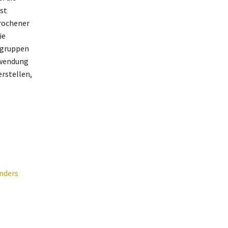
st
prochener
ie
lgruppen
rwendung
erstellen,
nders