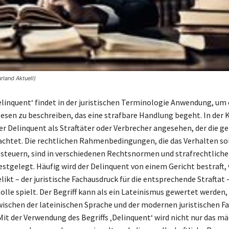
rland Aktuell)
Delinquent‘ findet in der juristischen Terminologie Anwendung, um 
sen zu beschreiben, das eine strafbare Handlung begeht. In der 
her Delinquent als Straftäter oder Verbrecher angesehen, der die g
chtet. Die rechtlichen Rahmenbedingungen, die das Verhalten so
steuern, sind in verschiedenen Rechtsnormen und strafrechtlich
festgelegt. Häufig wird der Delinquent von einem Gericht bestraft,
kt – der juristische Fachausdruck für die entsprechende Straftat 
lle spielt. Der Begriff kann als ein Lateinismus gewertet werden, 
ischen der lateinischen Sprache und der modernen juristischen F
 Mit der Verwendung des Begriffs ‚Delinquent‘ wird nicht nur das m