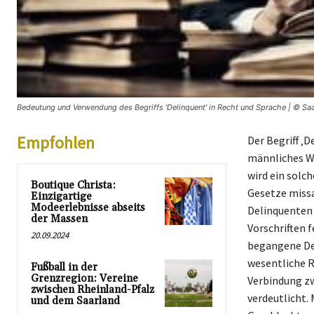
Bedeutung und Verwendung des Begriffs 'Delinquent' in Recht und Sprache | © Saa
Empfohlen
Der Begriff ‚
männliches We
wird ein solc
Boutique Christa:
Gesetze missa
Einzigartige
Modeerlebnisse abseits
Delinquenten 
der Massen
Vorschriften 
20.09.2024
begangene Deli
wesentliche Ro
Fußball in der
Grenzregion: Vereine
Verbindung zw
zwischen Rheinland-Pfalz
verdeutlicht.
und dem Saarland