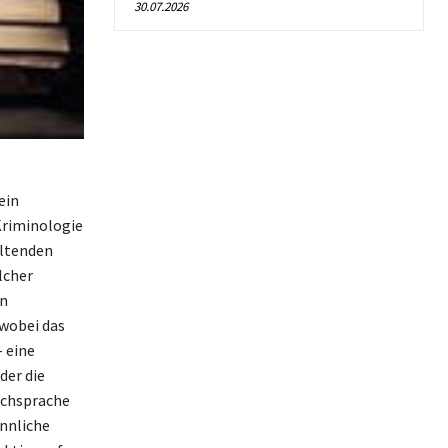
30.07.2026
ein
Kriminologie
eltenden
lcher
en
 wobei das
– eine
der die
achsprache
ännliche