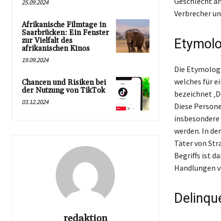
Geschlecht an
25.09.2024
Verbrecher un
Afrikanische Filmtage in
Saarbrücken: Ein Fenster
zur Vielfalt des
Etymolo
afrikanischen Kinos
19.09.2024
Die Etymologie
welches für e
Chancen und Risiken bei
der Nutzung von TikTok
bezeichnet ‚D
03.12.2024
Diese Person
insbesondere 
werden. In de
Täter von Str
Begriffs ist 
Handlungen ve
Delinque
redaktion