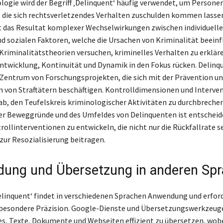
ologie wird der Begriff ‚Delinquent‘ häufig verwendet, um Persone
n, die sich rechtsverletzendes Verhalten zuschulden kommen lasse
t das Resultat komplexer Wechselwirkungen zwischen individuell
 sozialen Faktoren, welche die Ursachen von Kriminalität beeinf
Kriminalitätstheorien versuchen, kriminelles Verhalten zu erkläre
ntwicklung, Kontinuität und Dynamik in den Fokus rücken. Delinq
 Zentrum von Forschungsprojekten, die sich mit der Prävention u
n von Straftätern beschäftigen. Kontrolldimensionen und Interve
 ab, den Teufelskreis kriminologischer Aktivitäten zu durchbrechen
er Beweggründe und des Umfeldes von Delinquenten ist entschei
rollinterventionen zu entwickeln, die nicht nur die Rückfallrate s
zur Resozialisierung beitragen.
ung und Übersetzung in anderen Sp
Delinquent‘ findet in verschiedenen Sprachen Anwendung und erford
besondere Präzision. Google-Dienste und Übersetzungswerkzeug
s, Texte, Dokumente und Webseiten effizient zu übersetzen, wobe