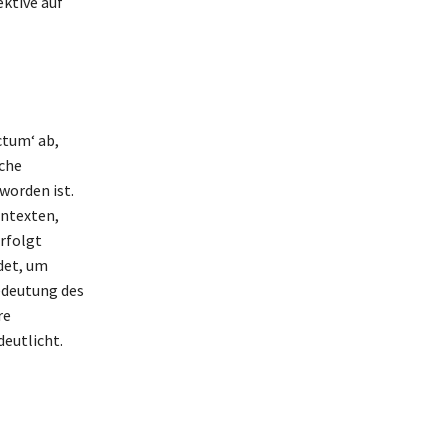
ktive auf
ctum‘ ab,
ache
worden ist.
ntexten,
rfolgt
det, um
Bedeutung des
re
eutlicht.