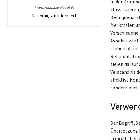
In der Krimin
https://saarland-aktuell.de
klassifiziere
Nah dran, gut informiert
Delinquenz is
Merkmalen und
Verschiedene 
Aspekte wie E
stehen oft im
Rehabilitatio
zielen darauf
Verständnis d
effektive Kont
sondern auch 
Verwend
Der Begriff ‚
Übersetzung 
ermöglichen e