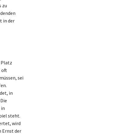
s zu
eidenden
 in der
 Platz
 oft
müssen, sei
en.
et, in
 Die
 in
iel steht.
rtet, wird
 Ernst der