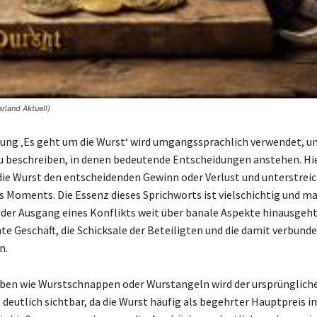
rland Aktuell)
ng ‚Es geht um die Wurst‘ wird umgangssprachlich verwendet, u
u beschreiben, in denen bedeutende Entscheidungen anstehen. Hi
die Wurst den entscheidenden Gewinn oder Verlust und unterstreic
 Moments. Die Essenz dieses Sprichworts ist vielschichtig und m
s der Ausgang eines Konflikts weit über banale Aspekte hinausgeht
e Geschäft, die Schicksale der Beteiligten und die damit verbund
n.
en wie Wurstschnappen oder Wurstangeln wird der ursprüngliche 
eutlich sichtbar, da die Wurst häufig als begehrter Hauptpreis i