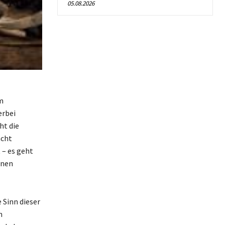
05.08.2026
m
erbei
ht die
acht
 – es geht
enen
Sinn dieser
m