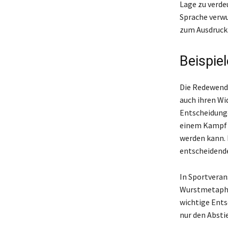
Lage zu verde
Sprache verwur
zum Ausdruc
Beispiel
Die Redewendu
auch ihren Wi
Entscheidunge
einem Kampf 
werden kann. 
entscheidende
In Sportveran
Wurstmetaphe
wichtige Ents
nur den Absti