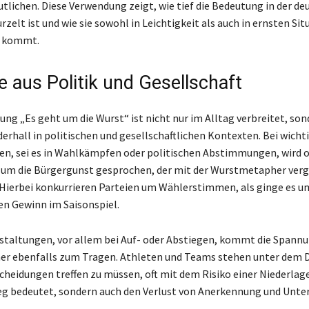
utlichen. Diese Verwendung zeigt, wie tief die Bedeutung in der d
zelt ist und wie sie sowohl in Leichtigkeit als auch in ernsten Si
k kommt.
e aus Politik und Gesellschaft
ng „Es geht um die Wurst“ ist nicht nur im Alltag verbreitet, son
derhall in politischen und gesellschaftlichen Kontexten. Bei wicht
n, sei es in Wahlkämpfen oder politischen Abstimmungen, wird o
um die Bürgergunst gesprochen, der mit der Wurstmetapher verg
Hierbei konkurrieren Parteien um Wählerstimmen, als ginge es u
n Gewinn im Saisonspiel.
staltungen, vor allem bei Auf- oder Abstiegen, kommt die Spannu
r ebenfalls zum Tragen. Athleten und Teams stehen unter dem D
cheidungen treffen zu müssen, oft mit dem Risiko einer Niederlage,
eg bedeutet, sondern auch den Verlust von Anerkennung und Unte