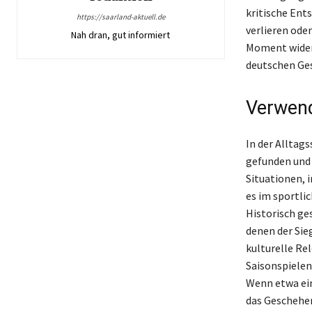
kritische Ent
https://saarland-aktuell.de
verlieren ode
Nah dran, gut informiert
Moment wider,
deutschen Ges
Verwend
In der Alltag
gefunden und 
Situationen, 
es im sportli
Historisch ge
denen der Sieg
kulturelle Re
Saisonspielen
Wenn etwa ei
das Geschehen