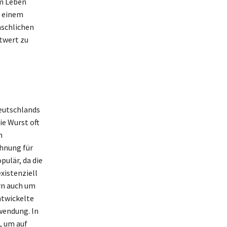
im Leben
s einem
nschlichen
stwert zu
Deutschlands
ie Wurst oft
n
ohnung für
pulär, da die
xistenziell
rn auch um
ntwickelte
wendung. In
, um auf