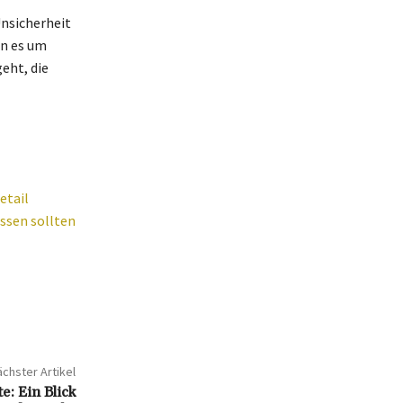
Unsicherheit
nn es um
eht, die
etail
issen sollten
chster Artikel
: Ein Blick