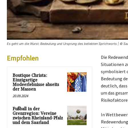
Es geht um die Wurst: Bedeutung und Ursprung des beliebten Sprichworts | © Saa
Empfohlen
Die Redewendu
Situationen z
symbolisiert 
Boutique Christa:
Bedeutung des
Einzigartige
Modeerlebnisse abseits
deutlich, das
der Massen
um das gesamt
20.09.2024
Risikofaktore
Fußball in der
Grenzregion: Vereine
In Wettbewerb
zwischen Rheinland-Pfalz
Redewendung d
und dem Saarland