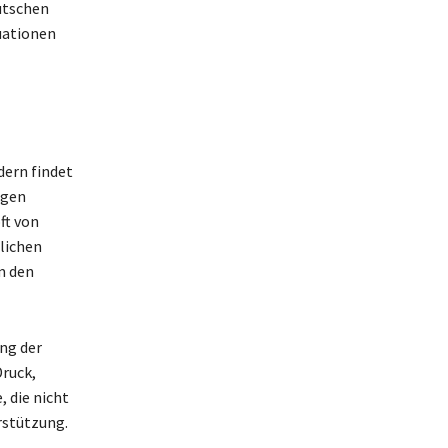
eutschen
tuationen
dern findet
igen
ft von
lichen
m den
ng der
ruck,
 die nicht
rstützung.