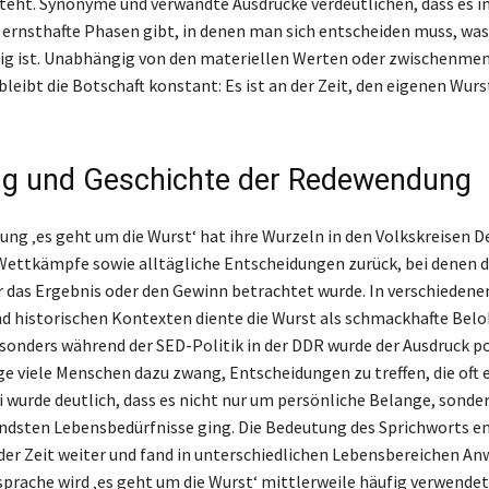
teht. Synonyme und verwandte Ausdrücke verdeutlichen, dass es 
ernsthafte Phasen gibt, in denen man sich entscheiden muss, wa
tig ist. Unabhängig von den materiellen Werten oder zwischenme
leibt die Botschaft konstant: Es ist an der Zeit, den eigenen Wur
g und Geschichte der Redewendung
ng ‚es geht um die Wurst‘ hat ihre Wurzeln in den Volkskreisen 
Wettkämpfe sowie alltägliche Entscheidungen zurück, bei denen d
r das Ergebnis oder den Gewinn betrachtet wurde. In verschiedene
nd historischen Kontexten diente die Wurst als schmackhafte Bel
esonders während der SED-Politik in der DDR wurde der Ausdruck po
ge viele Menschen dazu zwang, Entscheidungen zu treffen, die oft e
i wurde deutlich, dass es nicht nur um persönliche Belange, sonde
ndsten Lebensbedürfnisse ging. Die Bedeutung des Sprichworts e
 der Zeit weiter und fand in unterschiedlichen Lebensbereichen An
rache wird ‚es geht um die Wurst‘ mittlerweile häufig verwendet