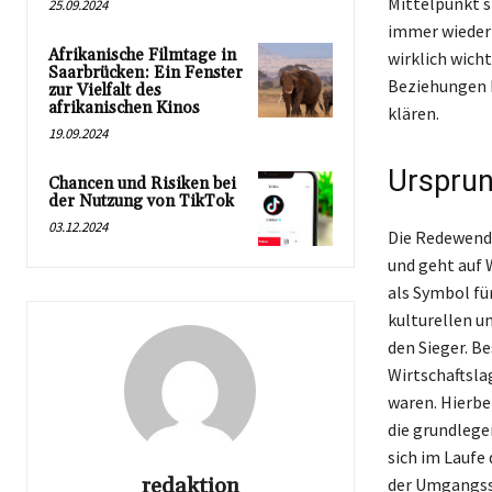
Mittelpunkt s
25.09.2024
immer wieder 
Afrikanische Filmtage in
wirklich wich
Saarbrücken: Ein Fenster
Beziehungen b
zur Vielfalt des
afrikanischen Kinos
klären.
19.09.2024
Ursprun
Chancen und Risiken bei
der Nutzung von TikTok
03.12.2024
Die Redewendu
und geht auf 
als Symbol fü
kulturellen u
den Sieger. B
Wirtschaftsla
waren. Hierbe
die grundlege
sich im Laufe
redaktion
der Umgangssp