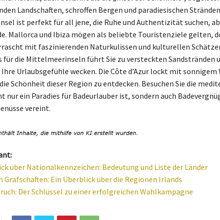
en Landschaften, schroffen Bergen und paradiesischen Stränden
nsel ist perfekt für all jene, die Ruhe und Authentizität suchen, ab
e. Mallorca und Ibiza mögen als beliebte Touristenziele gelten, 
rrascht mit faszinierenden Naturkulissen und kulturellen Schätzen
für die Mittelmeerinseln führt Sie zu versteckten Sandstränden 
e Ihre Urlaubsgefühle wecken. Die Côte d’Azur lockt mit sonnigem
, die Schönheit dieser Region zu entdecken. Besuchen Sie die medit
cht nur ein Paradies für Badeurlauber ist, sondern auch Badevergn
Genüsse vereint.
ant:
ick über Nationalkennzeichen: Bedeutung und Liste der Länder
n Grafschaften: Ein Überblick über die Regionen Irlands
ruch: Der Schlüssel zu einer erfolgreichen Wahlkampagne