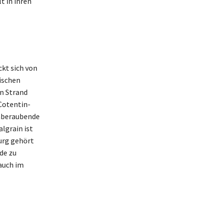
t in ihren
ckt sich von
ischen
en Strand
 Cotentin-
emberaubende
lgrain ist
ourg gehört
de zu
auch im