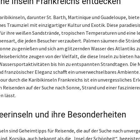
che Inseln Frankreichs entdecken
aribikinseln, darunter St. Barth, Martinique und Guadeloupe, biet
hes Traumziel mit einzigartiger Kultur und Exotik. Diese paradies
für ihre weißen Sandstrände, tropischen Temperaturen und eine l
bensart, die jeden Besucher verzaubert. Palmen säumen die Stränd
 Sonne zu genießen und sich am glitzernden Wasser des Atlantiks z
eiseberichte zeugen von der Vielfalt, die diese Inseln zu bieten h
assersportaktivitäten bis hin zu entspannten Strandtagen. Die 
und französischer Eleganz schafft ein unverwechselbares Ambiente.
ur durch die Karibikinseln Frankreichs ist ein unvergessliches Erl
n Reisenden auf der Suche nach Sonne, Strand und einer faszinier
n lässt.
eerinseln und ihre Besonderheiten
eln sind Geheimtipps für Reisende, die auf der Suche nach unverg
nd. Korsika, auch bekannt als die „Insel der Schönheit“, begeiste