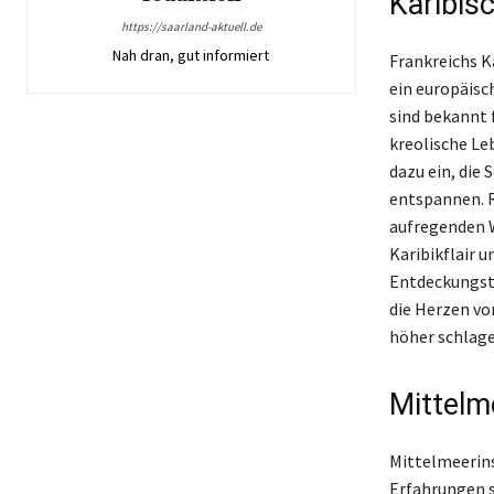
Karibis
https://saarland-aktuell.de
Nah dran, gut informiert
Frankreichs K
ein europäisc
sind bekannt 
kreolische Le
dazu ein, die
entspannen. R
aufregenden W
Karibikflair 
Entdeckungsto
die Herzen vo
höher schlage
Mittelm
Mittelmeerins
Erfahrungen si