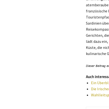
atemberaubend
französische I
Touristenpfad
Sardinien übe
Reisekompass 
Gerichten, di
lädt dazu ein
Küste, die ni
kulinarische 
Auch interess
Ein Überbl
Die Irische
Wahlleitsp