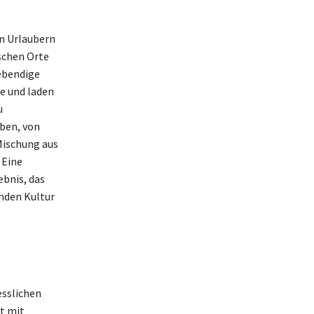
en Urlaubern
ischen Orte
ebendige
e und laden
u
aben, von
Mischung aus
 Eine
ebnis, das
enden Kultur
esslichen
rt mit