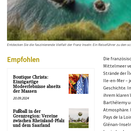
Entdecken Sie die faszinierende Vielfalt der Franz Inseln: Ein Reiseführer zu den s
Empfohlen
Die französis
Mittelmeer ve
Strände der Îl
Boutique Christa:
Ile-en-Mer – 
Einzigartige
Modeerlebnisse abseits
Geschichte. I
der Massen
ihrem klaren 
20.09.2024
Barthélemy un
Atmosphäre. D
Fußball in der
Grenzregion: Vereine
Pays de la Lo
zwischen Rheinland-Pfalz
Glénan-Inseln 
und dem Saarland