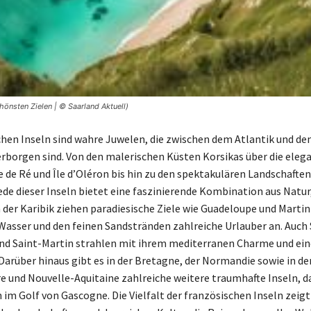
chönsten Zielen | © Saarland Aktuell)
chen Inseln sind wahre Juwelen, die zwischen dem Atlantik und d
rborgen sind. Von den malerischen Küsten Korsikas über die eleg
e de Ré und Île d’Oléron bis hin zu den spektakulären Landschaften
jede dieser Inseln bietet eine faszinierende Kombination aus Natur
n der Karibik ziehen paradiesische Ziele wie Guadeloupe und Martin
Wasser und den feinen Sandstränden zahlreiche Urlauber an. Auch 
d Saint-Martin strahlen mit ihrem mediterranen Charme und ein
arüber hinaus gibt es in der Bretagne, der Normandie sowie in d
ire und Nouvelle-Aquitaine zahlreiche weitere traumhafte Inseln, d
im Golf von Gascogne. Die Vielfalt der französischen Inseln zeigt 