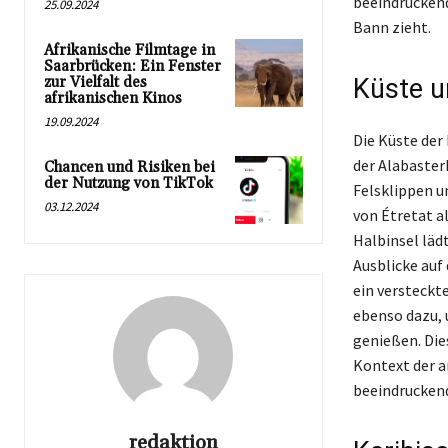
beeindruckend
25.09.2024
Bann zieht.
Afrikanische Filmtage in
Saarbrücken: Ein Fenster
zur Vielfalt des
Küste u
afrikanischen Kinos
19.09.2024
Die Küste der
der Alabaster
Chancen und Risiken bei
der Nutzung von TikTok
Felsklippen u
03.12.2024
von Étretat al
Halbinsel läd
Ausblicke auf
ein versteckt
ebenso dazu,
genießen. Die
Kontext der a
beeindrucken
redaktion