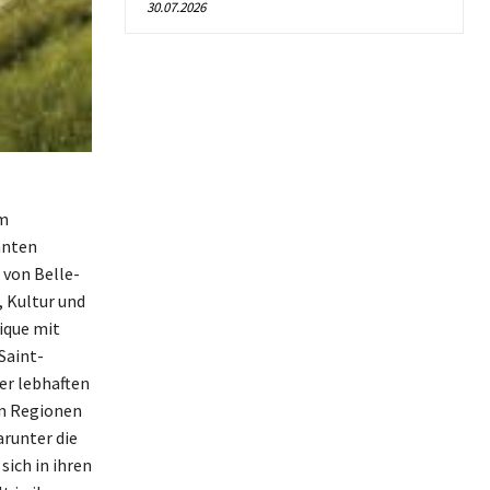
30.07.2026
em
anten
 von Belle-
, Kultur und
ique mit
Saint-
er lebhaften
en Regionen
arunter die
sich in ihren