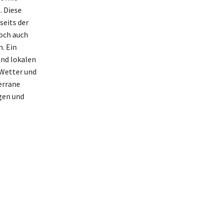
. Diese
seits der
doch auch
. Ein
und lokalen
 Wetter und
errane
ügen und