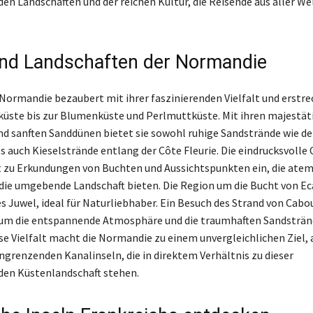
en Landschaften und der reichen Kultur, die Reisende aus aller Wel
nd Landschaften der Normandie
 Normandie bezaubert mit ihrer faszinierenden Vielfalt und erstre
küste bis zur Blumenküste und Perlmuttküste. Mit ihren majestät
nd sanften Sanddünen bietet sie sowohl ruhige Sandstrände wie d
s auch Kieselstrände entlang der Côte Fleurie. Die eindrucksvolle
t zu Erkundungen von Buchten und Aussichtspunkten ein, die at
 die umgebende Landschaft bieten. Die Region um die Bucht von Eca
es Juwel, ideal für Naturliebhaber. Ein Besuch des Strand von Cab
 um die entspannende Atmosphäre und die traumhaften Sandsträn
se Vielfalt macht die Normandie zu einem unvergleichlichen Ziel, 
ngrenzenden Kanalinseln, die in direktem Verhältnis zu dieser
den Küstenlandschaft stehen.