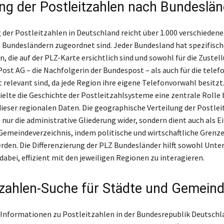
ung der Postleitzahlen nach Bundeslä
 der Postleitzahlen in Deutschland reicht über 1.000 verschiedene Z
 Bundesländern zugeordnet sind. Jeder Bundesland hat spezifisch
, die auf der PLZ-Karte ersichtlich sind und sowohl für die Zustel
Post AG – die Nachfolgerin der Bundespost – als auch für die telef
 relevant sind, da jede Region ihre eigene Telefonvorwahl besitzt.
ielte die Geschichte der Postleitzahlsysteme eine zentrale Rolle 
ieser regionalen Daten. Die geographische Verteilung der Postle
 nur die administrative Gliederung wider, sondern dient auch als Ei
Gemeindeverzeichnis, indem politische und wirtschaftliche Grenz
werden. Die Differenzierung der PLZ Bundesländer hilft sowohl Unt
dabei, effizient mit den jeweiligen Regionen zu interagieren.
tzahlen-Suche für Städte und Gemein
 Informationen zu Postleitzahlen in der Bundesrepublik Deutschl