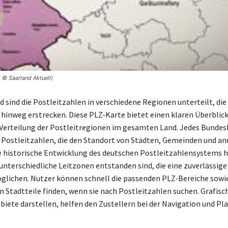
 © Saarland Aktuell)
 sind die Postleitzahlen in verschiedene Regionen unterteilt, die 
hinweg erstrecken. Diese PLZ-Karte bietet einen klaren Überblick
Verteilung der Postleitregionen im gesamten Land. Jedes Bundes
 Postleitzahlen, die den Standort von Städten, Gemeinden und a
ie historische Entwicklung des deutschen Postleitzahlensystems 
 unterschiedliche Leitzonen entstanden sind, die eine zuverlässig
glichen. Nutzer können schnell die passenden PLZ-Bereiche sowie
 Stadtteile finden, wenn sie nach Postleitzahlen suchen. Grafisc
ebiete darstellen, helfen den Zustellern bei der Navigation und Pl