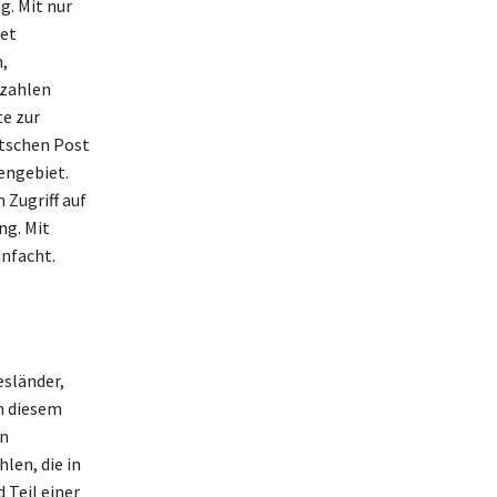
g. Mit nur
et
,
tzahlen
te zur
tschen Post
engebiet.
 Zugriff auf
ng. Mit
infacht.
esländer,
n diesem
in
len, die in
 Teil einer