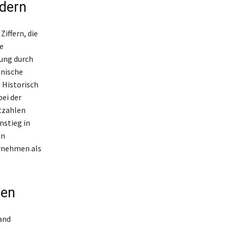
ndern
iffern, die
e
lung durch
onische
 Historisch
bei der
itzahlen
nstieg in
en
ernehmen als
den
and