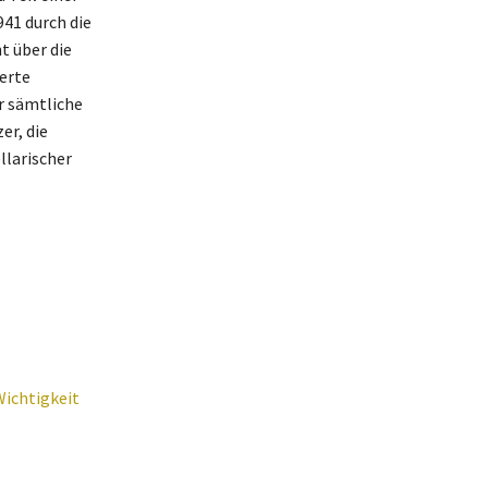
941 durch die
t über die
erte
r sämtliche
er, die
llarischer
Wichtigkeit