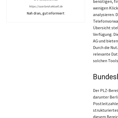
benötigen, fi
https://saarland-aktuell.de
wenigen Klic
Nah dran, gut informiert
analysieren. 
Telefonvorwah
Übersicht ste
Verfügung. D
AG und bieten
Durch die Nut
relevante Dat
solchen Tools
Bundesl
Der PLZ-Berei
darunter Ber
Postleitzahle
strukturierte
diesem Bereic