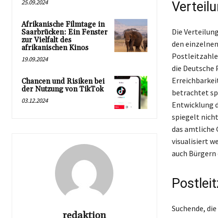
25.09.2024
Verteil
Afrikanische Filmtage in
Die Verteilung
Saarbrücken: Ein Fenster
zur Vielfalt des
den einzelnen
afrikanischen Kinos
Postleitzahlen
19.09.2024
die Deutsche 
Erreichbarkeit
Chancen und Risiken bei
der Nutzung von TikTok
betrachtet sp
03.12.2024
Entwicklung d
spiegelt nicht
das amtliche 
visualisiert 
auch Bürgern 
Postlei
Suchende, die
redaktion