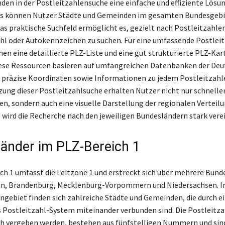
nden in der Postleitzahlensuche eine einfache und effiziente Lösun
ks können Nutzer Städte und Gemeinden im gesamten Bundesgebi
Das praktische Suchfeld ermöglicht es, gezielt nach Postleitzahlen
l oder Autokennzeichen zu suchen. Für eine umfassende Postlei
hen eine detaillierte PLZ-Liste und eine gut strukturierte PLZ-Kar
iese Ressourcen basieren auf umfangreichen Datenbanken der Deu
 präzise Koordinaten sowie Informationen zu jedem Postleitzahl
zung dieser Postleitzahlsuche erhalten Nutzer nicht nur schnellen
en, sondern auch eine visuelle Darstellung der regionalen Verteilu
 wird die Recherche nach den jeweiligen Bundesländern stark vere
änder im PLZ-Bereich 1
ch 1 umfasst die Leitzone 1 und erstreckt sich über mehrere Bund
lin, Brandenburg, Mecklenburg-Vorpommern und Niedersachsen. I
ngebiet finden sich zahlreiche Städte und Gemeinden, die durch e
s Postleitzahl-System miteinander verbunden sind. Die Postleitzah
h vergeben werden, bestehen aus fünfstelligen Nummern und sind