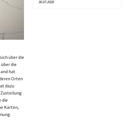
30.07.2026
sich über die
 über die
land hat
nderen Orten
hat dazu
e Zustellung
 die
he Karten,
anung.