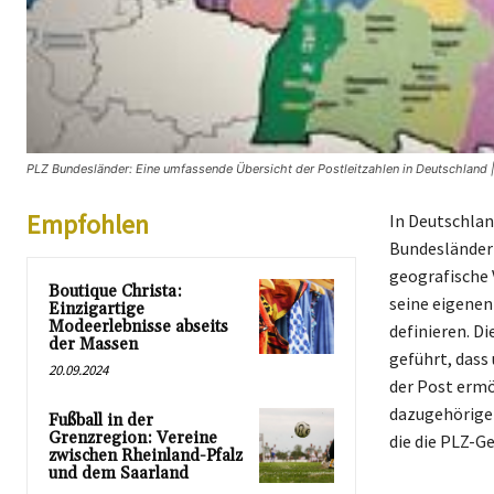
PLZ Bundesländer: Eine umfassende Übersicht der Postleitzahlen in Deutschland |
Empfohlen
In Deutschland
Bundesländer 
geografische 
Boutique Christa:
seine eigenen
Einzigartige
Modeerlebnisse abseits
definieren. D
der Massen
geführt, dass
20.09.2024
der Post ermö
dazugehörigen
Fußball in der
Grenzregion: Vereine
die die PLZ-G
zwischen Rheinland-Pfalz
und dem Saarland