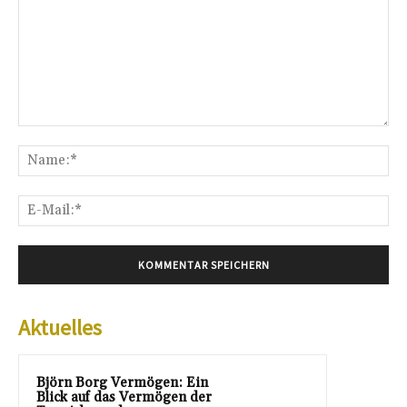
Kommentar:
Na
E-
Mai
Aktuelles
Björn Borg Vermögen: Ein
Blick auf das Vermögen der