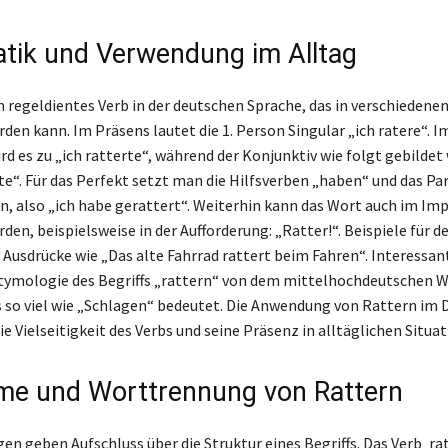
ik und Verwendung im Alltag
n regeldientes Verb in der deutschen Sprache, das in verschiedene
den kann. Im Präsens lautet die 1. Person Singular „ich ratere“. I
d es zu „ich ratterte“, während der Konjunktiv wie folgt gebildet w
e“. Für das Perfekt setzt man die Hilfsverben „haben“ und das Par
in, also „ich habe gerattert“. Weiterhin kann das Wort auch im Imp
den, beispielsweise in der Aufforderung: „Ratter!“. Beispiele für 
d Ausdrücke wie „Das alte Fahrrad rattert beim Fahren“. Interessa
tymologie des Begriffs „rattern“ von dem mittelhochdeutschen 
s so viel wie „Schlagen“ bedeutet. Die Anwendung von Rattern im
ie Vielseitigkeit des Verbs und seine Präsenz in alltäglichen Situa
e und Worttrennung von Rattern
n geben Aufschluss über die Struktur eines Begriffs. Das Verb ‚rat