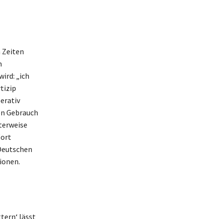
n Zeiten
m
ird: „ich
tizip
erativ
den Gebrauch
nterweise
Wort
 Deutschen
tionen.
tern‘ lässt