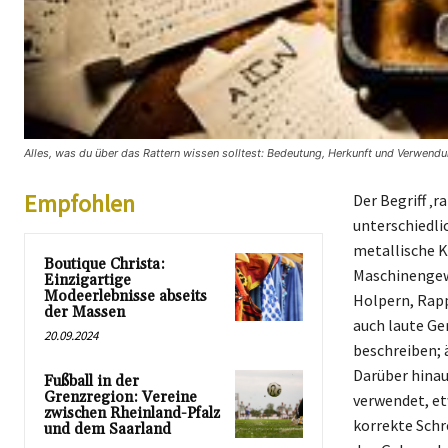
Alles, was du über das Rattern wissen solltest: Bedeutung, Herkunft und Verwendu
Empfohlen
Der Begriff ‚r
unterschiedli
metallische 
Boutique Christa:
Maschinengew
Einzigartige
Modeerlebnisse abseits
Holpern, Rapp
der Massen
auch laute Ge
20.09.2024
beschreiben; 
Darüber hinau
Fußball in der
Grenzregion: Vereine
verwendet, et
zwischen Rheinland-Pfalz
korrekte Schr
und dem Saarland