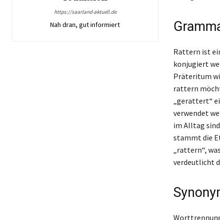
https://saarland-aktuell.de
Grammat
Nah dran, gut informiert
Rattern ist ei
konjugiert wer
Präteritum wir
rattern möcht
„gerattert“ e
verwendet wer
im Alltag sin
stammt die E
„rattern“, wa
verdeutlicht d
Synonym
Worttrennunge