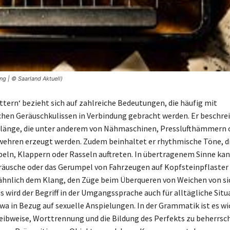
ng | © Saarland Aktuell)
attern‘ bezieht sich auf zahlreiche Bedeutungen, die häufig mit
chen Geräuschkulissen in Verbindung gebracht werden. Er beschre
Klänge, die unter anderem von Nähmaschinen, Presslufthämmern 
ehren erzeugt werden. Zudem beinhaltet er rhythmische Töne, d
eln, Klappern oder Rasseln auftreten. In übertragenem Sinne kan
räusche oder das Gerumpel von Fahrzeugen auf Kopfsteinpflaster
ähnlich dem Klang, den Züge beim Überqueren von Weichen von si
s wird der Begriff in der Umgangssprache auch für alltägliche Sit
wa in Bezug auf sexuelle Anspielungen. In der Grammatik ist es wic
eibweise, Worttrennung und die Bildung des Perfekts zu beherrsc