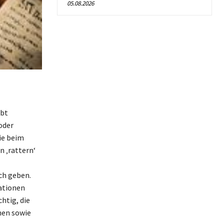
05.08.2026
ibt
oder
ie beim
n ‚rattern‘
ch geben.
uationen
htig, die
hen sowie