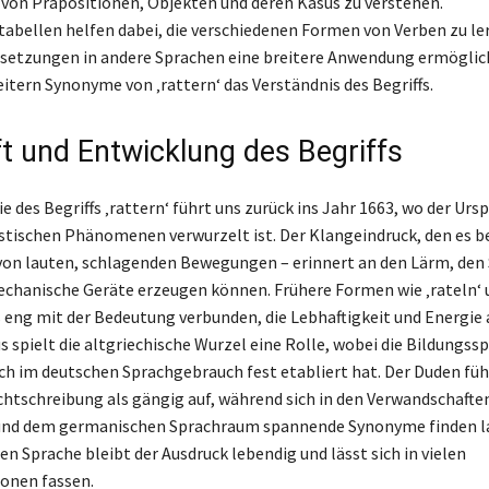
von Präpositionen, Objekten und deren Kasus zu verstehen.
abellen helfen dabei, die verschiedenen Formen von Verben zu le
setzungen in andere Sprachen eine breitere Anwendung ermöglic
itern Synonyme von ‚rattern‘ das Verständnis des Begriffs.
t und Entwicklung des Begriffs
 des Begriffs ‚rattern‘ führt uns zurück ins Jahr 1663, wo der Urs
stischen Phänomenen verwurzelt ist. Der Klangeindruck, den es b
von lauten, schlagenden Bewegungen – erinnert an den Lärm, den
chanische Geräte erzeugen können. Frühere Formen wie ‚rateln‘ u
s eng mit der Bedeutung verbunden, die Lebhaftigkeit und Energie
 spielt die altgriechische Wurzel eine Rolle, wobei die Bildungss
ich im deutschen Sprachgebrauch fest etabliert hat. Der Duden führ
chtschreibung als gängig auf, während sich in den Verwandschafte
 und dem germanischen Sprachraum spannende Synonyme finden las
n Sprache bleibt der Ausdruck lebendig und lässt sich in vielen
ionen fassen.