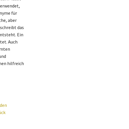
 verwendet,
nyme für
che, aber
schreibt das
ntsteht. Ein
tet. Auch
mmten
und
en hilfreich
nden
ück