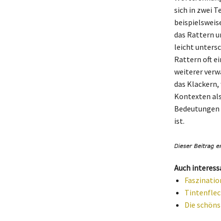
sich in zwei T
beispielswei
das Rattern u
leicht unters
Rattern oft e
weiterer verwa
das Klackern,
Kontexten als
Bedeutungen d
ist.
Auch interess
Faszinatio
Tintenflec
Die schöns