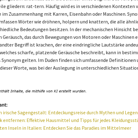
eile gliedern: rat-tern. Häufig wird es in verschiedenen Kontexten
se im Zusammenhang mit Karren, Eisenbahn oder Maschinen. Syno
mfassen Wörter wie dröhnen, holpern und knattern, die alle ähnli
chiedliche Bedeutungen besitzen. In der mechanischen Hinsicht be
in Geräusch, das durch Bewegungen von Motoren oder Maschinen e
ndter Begriff ist krachen, der eine eindringliche Lautstärke andeu
 welches scharfe, platzende Geräusche beschreibt, kann in besti
 Synonym gelten. Im Duden finden sich umfassende Definitionen 
ieser Worte, was bei der Auslegung in unterschiedlichen Situation
ant:
n irische Sagengestalt: Entdeckungsreise durch Mythen und Lege
k entfernen: Effektive Hausmittel und Tipps für jedes Kleidungsst
ten Inseln in Italien: Entdecken Sie das Paradies im Mittelmeer