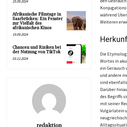
den Gebrauch 
25.09.2024
Konjugationst
Afrikanische Filmtage in
während Über
Saarbrücken: Ein Fenster
Weiteren erwe
zur Vielfalt des
afrikanischen Kinos
19.09.2024
Herkunf
Chancen und Risiken bei
der Nutzung von TikTok
Die Etymologie
03.12.2024
Wortes in aku
ein Geräusch 
und andere me
sind ebenfall
Darüber hinaus
des Begriffs s
mit seiner Re
Vulgärlatein
neugriechische
redaktion
Alltagssituat