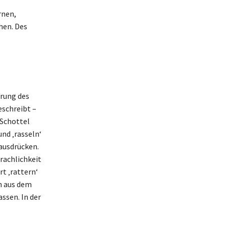
rnen,
hen. Des
prung des
eschreibt –
 Schottel
nd ‚rasseln‘
 ausdrücken.
prachlichkeit
t ‚rattern‘
n aus dem
sen. In der