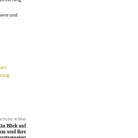
vere und
sen
ebung
chster Artikel
n Blick auf
um und ihre
nzstrategien