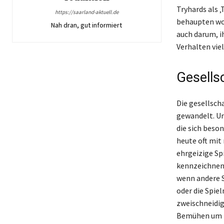
Tryhards als 
https://saarland-aktuell.de
behaupten wol
Nah dran, gut informiert
auch darum, i
Verhalten viel
Gesells
Die gesellscha
gewandelt. Ur
die sich beson
heute oft mit
ehrgeizige Sp
kennzeichnen.
wenn andere S
oder die Spie
zweischneidig
Bemühen um E