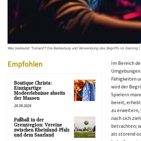
Was bedeutet 'Tryhard'? Die Bedeutung und Verwendung des Begriffs im Gaming | 
Empfohlen
Im Bereich der
Umgebungen be
Fähigkeiten u
Boutique Christa:
wird der Begri
Einzigartige
Modeerlebnisse abseits
Spielern manc
der Massen
bereit, erheb
20.09.2024
zu erweitern,
nach sich zieh
Fußball in der
Grenzregion: Vereine
betrachten; w
zwischen Rheinland-Pfalz
als störend o
und dem Saarland