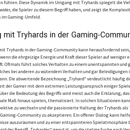
 führen. Diese Dynamik im Umgang mit Tryhards spiegelt die Vie
ider, die Spieler zu diesem Begriff haben, und zeigt die Komplexit
n im Gaming-Umfeld.
mit Tryhards in der Gaming-Commun
it Tryhards in der Gaming-Community kann herausfordernd sein,
wenn die ehrgeizige Energie und Kraft dieser Spieler auf weniger 
ifft. Oftmals führt solches Verhalten zu einem unentspannten und 
ches bei anderen zu wütendem Verhalten und gar Beleidigungen i
ann. Die abwertende Bezeichnung „Tryhard“ verdeutlicht häufig di
it der Gamer mit dem extremen Leistungsanspruch einiger Spieler
über die Bedeutung des Begriffs wird meist auch die Erklärung, das
ale Maß hinaus spielen, thematisiert. In solchen Situationen kann
pektive zu wechseln und die passionierte Haltung der Tryhards als 
er Gaming-Community zu akzeptieren. Ein offener Dialog kann helf
nisse auszuräumen und zu einer entspannteren Spielatmosphäre b
wird der Begriff „Tryharder“ genutzt, um die stetige Suche nach V