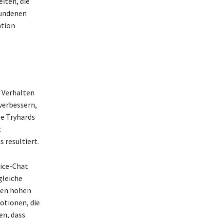
iten, die
bundenen
ation
s Verhalten
 verbessern,
le Tryhards
t
 resultiert.
oice-Chat
gleiche
 den hohen
otionen, die
en, dass