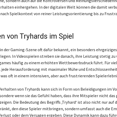
e, sondern auch auf die Kontroversen und Meinungsverschiedenhe
rhalten einhergehen. In der digitalen Welt können die damit ver
nach Spielkontext von reiner Leistungsorientierung bis zu Frustr
en von Tryhards im Spiel
 in der Gaming-Szene oft dafür bekannt, ein besonders ehrgeizige
legen. In Videospielen streben sie danach, ihre Leistung stetig zu
games häufig zu einem erhöhten Wettbewerbsdruck führt. Für vie
, jede Herausforderung mit maximaler Mühe und Entschlossenhei
as oft in einem intensiven, aber auch frustrierenden Spielerlebnis
erhalten von Tryhards kann sich in Form von Beleidigungen im V
sondere wenn sie das Gefühl haben, dass ihre Mitspieler nicht das 
igen. Die Bedeutung des Begriffs ‚Tryhard‘ ist also nicht nur auf
ränkt, den diese Spieler mitbringen, sondern umfasst auch die Em
Verlust oder dem Versagen ergeben. Diese Dynamik kann dazu führ