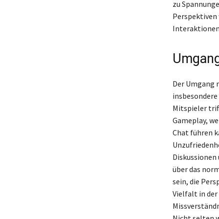
zu Spannungen
Perspektiven w
Interaktione
Umgang 
Der Umgang m
insbesondere 
Mitspieler tr
Gameplay, wel
Chat führen k
Unzufriedenhe
Diskussionen 
über das norm
sein, die Pers
Vielfalt in d
Missverständ
Nicht selten 