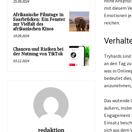
hohe Ansprüch
25.09.2024
mit diesem Ve
Afrikanische Filmtage in
Emotionen je 
Saarbrücken: Ein Fenster
reichen.
zur Vielfalt des
afrikanischen Kinos
19.09.2024
Verhalt
Chancen und Risiken bei
der Nutzung von TikTok
Tryhards sind
03.12.2024
an den Tag zu 
was in Online
bedeutet dies
anzunehmen, w
Das wütende V
äußern, insbe
Engagement ze
Einsatz besch
redaktion
sich aus dem 