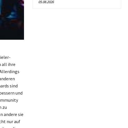
05.08.2026
ieler-
all ihre
Allerdings
 anderen
ards sind
rbessern und
Community
n zu
n andere sie
cht nur auf