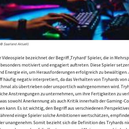
© Saarland Aktuell)
 Videospiele bezeichnet der Begriff ‚Tryhard‘ Spieler, die in Mehrsp
sonders motiviert und engagiert auftreten. Diese Spieler setzen 
nd Energie ein, um Herausforderungen erfolgreich zu bewältigen. 
ff häufig negativ interpretiert, da das Verhalten von Tryhards von
hmal als übertrieben oder unsportlich wahrgenommen wird. Tryh
liche Anstrengungen zu unternehmen, um ihre Fertigkeiten zu ve
 was sowohl Anerkennung als auch Kritik innerhalb der Gaming-
en kann. Es ist wichtig, den Begriff aus verschiedenen Perspektive
ährend einige Spieler solche Ambitionen wertschätzen, empfinde
der unangenehm. Somit bezieht sich die Definition des Tryhards ni