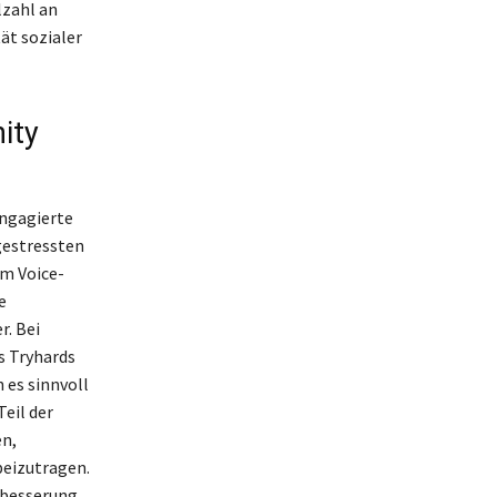
lzahl an
ät sozialer
ity
engagierte
gestressten
m Voice-
e
. Bei
s Tryhards
 es sinnvoll
Teil der
en,
eizutragen.
erbesserung