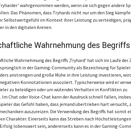
‚Tryharder‘ wahrgenommen werden, wenn sie sich gegen andere Sp
len. Das Phänomen, dass Tryhards nicht nur um den Sieg kämpfe
hr Selbstwertgefühl im Kontext ihrer Leistung zu verteidigen, prä
er in den digitalen Arenen.
chaftliche Wahrnehmung des Begriffs
ftliche Wahrnehmung des Begriffs ‚Tryhard‘ hat sich im Laufe der Z
sprünglich in der Gaming-Community als Bezeichnung für Spieler 
ders anstrengen und große Mühe in ihre Leistung investieren, wird
 negativen Konnotationen assoziiert. Typischerweise wird er verw
ieler zu beleidigen oder um wütendes Verhalten in Konflikten zu
 Im Chat oder Voice-Chat kann der Ausdruck schnell fallen, insbe
pieler das Gefühl haben, dass jemand übertrieben hart versucht,
lmechaniken auszureizen. Die Verwendung des Begriffs hat somit e
en Charakter: Einerseits kann das Streben nach Höchstleistungen
rfolg lobenswert sein, andererseits kann es in der Gaming-Com