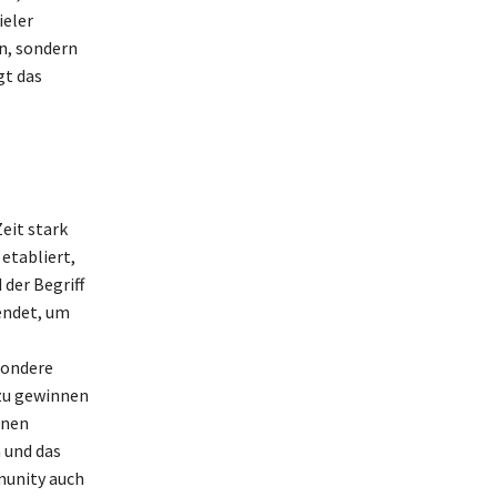
ieler
n, sondern
gt das
eit stark
etabliert,
 der Begriff
endet, um
sondere
 zu gewinnen
inen
 und das
munity auch