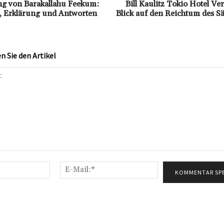
g von Barakallahu Feekum:
Bill Kaulitz Tokio Hotel V
 Erklärung und Antworten
Blick auf den Reichtum des S
 Sie den Artikel
Name:*
E-
Mail:*