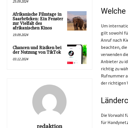
25.09.2024
Welche 
Afrikanische Filmtage in
Saarbrücken: Ein Fenster
zur Vielfalt des
Um internation
afrikanischen Kinos
gilt sowohl f
19.09.2024
Anruf nach Ki
beachten, die
Chancen und Risiken bei
der Nutzung von TikTok
verwenden die
03.12.2024
Anbieter zu id
richtig zu wä
Rufnummer anz
der richtigen
Länderc
Die Vorwahl fü
für Handynetze
redaktion