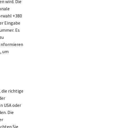
n wird. Die
onale
Vorwahl +380
der Eingabe
Nummer. Es
zu
 Informieren
n, um
die richtige
der
en USA oder
en. Die
er
chten Sie