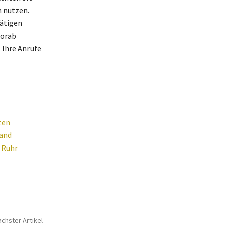
n nutzen.
tätigen
vorab
 Ihre Anrufe
ten
land
 Ruhr
chster Artikel