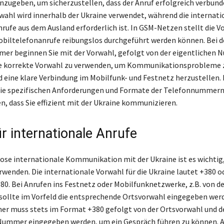
ugeben, um sicherzustellen, dass der Anruf erfolgreich verbunde
wahl wird innerhalb der Ukraine verwendet, während die internati
nrufe aus dem Ausland erforderlich ist. In GSM-Netzen stellt die 
Mobiltelefonanrufe reibungslos durchgeführt werden können. Bei 
er beginnen Sie mit der Vorwahl, gefolgt von der eigentlichen 
die korrekte Vorwahl zu verwenden, um Kommunikationsprobleme 
 eine klare Verbindung im Mobilfunk- und Festnetz herzustellen.
 die spezifischen Anforderungen und Formate der Telefonnummer
en, dass Sie effizient mit der Ukraine kommunizieren.
r internationale Anrufe
lose internationale Kommunikation mit der Ukraine ist es wichtig, 
rwenden. Die internationale Vorwahl für die Ukraine lautet +380 o
380. Bei Anrufen ins Festnetz oder Mobilfunknetzwerke, z.B. von d
sollte im Vorfeld die entsprechende Ortsvorwahl eingegeben werd
r muss stets im Format +380 gefolgt von der Ortsvorwahl und d
ummer eingegeben werden, um ein Gespräch führen zu können. A