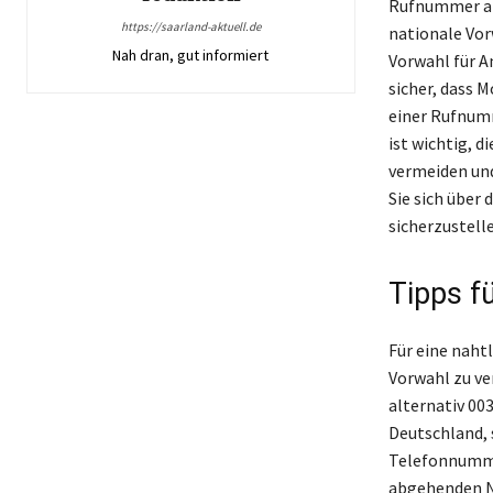
Rufnummer anz
https://saarland-aktuell.de
nationale Vor
Nah dran, gut informiert
Vorwahl für A
sicher, dass 
einer Rufnumm
ist wichtig, 
vermeiden und
Sie sich über
sicherzustell
Tipps fü
Für eine naht
Vorwahl zu ve
alternativ 00
Deutschland, 
Telefonnumme
abgehenden N