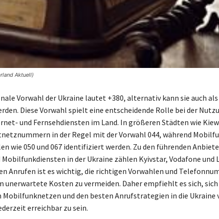
rland Aktuell)
nale Vorwahl der Ukraine lautet +380, alternativ kann sie auch als
den. Diese Vorwahl spielt eine entscheidende Rolle bei der Nutz
ernet- und Fernsehdiensten im Land. In größeren Städten wie Kie
tnetznummern in der Regel mit der Vorwahl 044, während Mobilf
en wie 050 und 067 identifiziert werden. Zu den führenden Anbiet
 Mobilfunkdiensten in der Ukraine zählen Kyivstar, Vodafone und Li
en Anrufen ist es wichtig, die richtigen Vorwahlen und Telefonn
 unerwartete Kosten zu vermeiden. Daher empfiehlt es sich, sich
 Mobilfunknetzen und den besten Anrufstrategien in die Ukraine 
derzeit erreichbar zu sein.