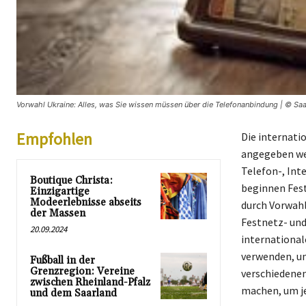
Vorwahl Ukraine: Alles, was Sie wissen müssen über die Telefonanbindung | © Saa
Empfohlen
Die internatio
angegeben wer
Telefon-, Int
Boutique Christa:
beginnen Fes
Einzigartige
Modeerlebnisse abseits
durch Vorwahl
der Massen
Festnetz- und
20.09.2024
international
verwenden, um
Fußball in der
Grenzregion: Vereine
verschiedenen
zwischen Rheinland-Pfalz
machen, um je
und dem Saarland