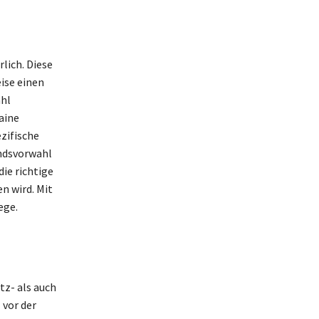
lich. Diese
ise einen
ahl
aine
zifische
andsvorwahl
ie richtige
n wird. Mit
ege.
tz- als auch
 vor der