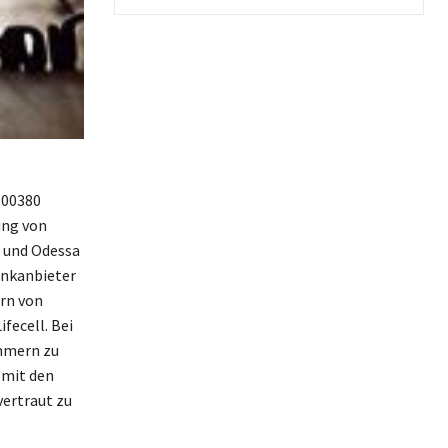
 00380
ung von
w und Odessa
unkanbieter
ern von
fecell. Bei
ummern zu
 mit den
vertraut zu