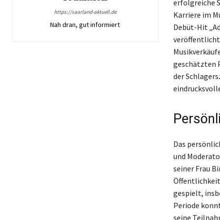
erfolgreiche 
https://saarland-aktuell.de
Karriere im M
Nah dran, gut informiert
Debüt-Hit „Ad
veröffentlicht
Musikverkäufe
geschätzten P
der Schlagers
eindrucksvoll
Persönl
Das persönlic
und Moderator
seiner Frau B
Öffentlichkei
gespielt, ins
Periode konnt
seine Teilnah