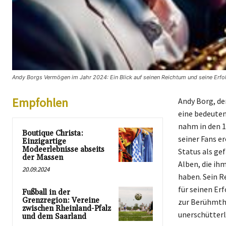
Andy Borgs Vermögen im Jahr 2024: Ein Blick auf seinen Reichtum und seine Erfol
Empfohlen
Andy Borg, de
eine bedeuten
nahm in den 1
Boutique Christa:
seiner Fans e
Einzigartige
Modeerlebnisse abseits
Status als ge
der Massen
Alben, die ih
20.09.2024
haben. Sein R
für seinen Er
Fußball in der
Grenzregion: Vereine
zur Berühmthe
zwischen Rheinland-Pfalz
unerschütterli
und dem Saarland