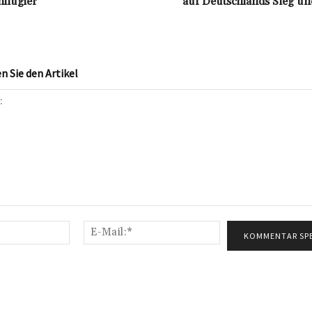
hflügler
auf Deutschlands Sieg un
 Sie den Artikel
Name:*
E-
Mail:*