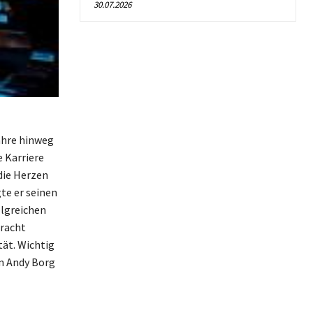
30.07.2026
ahre hinweg
 Karriere
die Herzen
te er seinen
olgreichen
bracht
tät. Wichtig
on Andy Borg