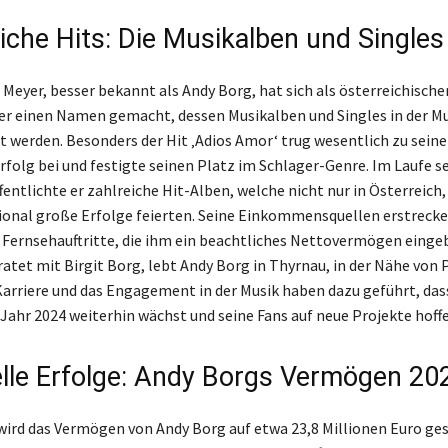
eiche Hits: Die Musikalben und Singles
 Meyer, besser bekannt als Andy Borg, hat sich als österreichische
r einen Namen gemacht, dessen Musikalben und Singles in der M
t werden. Besonders der Hit ‚Adios Amor‘ trug wesentlich zu sein
rfolg bei und festigte seinen Platz im Schlager-Genre. Im Laufe s
fentlichte er zahlreiche Hit-Alben, welche nicht nur in Österreich
ional große Erfolge feierten. Seine Einkommensquellen erstrecke
Fernsehauftritte, die ihm ein beachtliches Nettovermögen einge
atet mit Birgit Borg, lebt Andy Borg in Thyrnau, in der Nähe von 
Karriere und das Engagement in der Musik haben dazu geführt, das
ahr 2024 weiterhin wächst und seine Fans auf neue Projekte hoffe
elle Erfolge: Andy Borgs Vermögen 20
wird das Vermögen von Andy Borg auf etwa 23,8 Millionen Euro ges