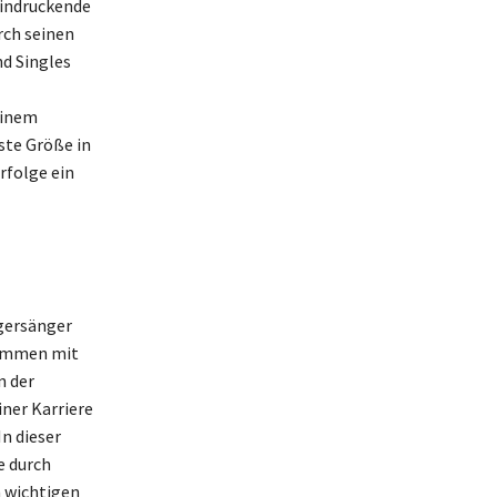
eindruckende
rch seinen
nd Singles
einem
ste Größe in
rfolge ein
agersänger
sammen mit
n der
iner Karriere
n dieser
e durch
 wichtigen