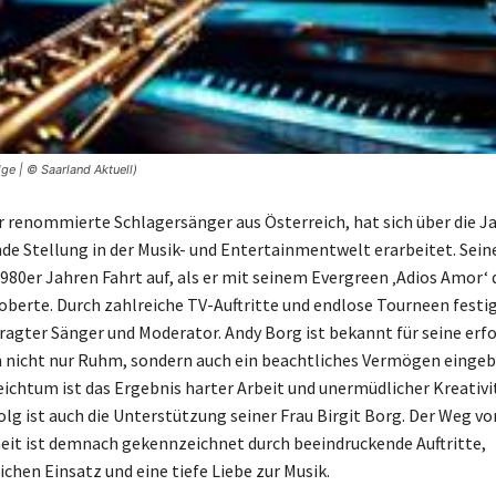
ge | © Saarland Aktuell)
r renommierte Schlagersänger aus Österreich, hat sich über die J
de Stellung in der Musik- und Entertainmentwelt erarbeitet. Seine
980er Jahren Fahrt auf, als er mit seinem Evergreen ‚Adios Amor‘ 
roberte. Durch zahlreiche TV-Auftritte und endlose Tourneen festig
fragter Sänger und Moderator. Andy Borg ist bekannt für seine erf
m nicht nur Ruhm, sondern auch ein beachtliches Vermögen einge
eichtum ist das Ergebnis harter Arbeit und unermüdlicher Kreativi
folg ist auch die Unterstützung seiner Frau Birgit Borg. Der Weg v
it ist demnach gekennzeichnet durch beeindruckende Auftritte,
chen Einsatz und eine tiefe Liebe zur Musik.