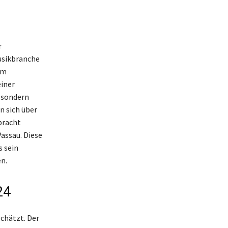
r
usikbranche
em
einer
, sondern
n sich über
bracht
Passau. Diese
s sein
n.
24
chätzt. Der