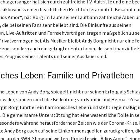
Schlagersänger hat sich durch zahlreiche TV-Auftritte und eine be
usikbusiness einen beachtlichen Reichtum erarbeitet. Bekannt du
ios Amor“, hat Borg im Laufe seiner Laufbahn zahlreiche Alben u
, die bei seinen Fans sehr beliebt sind. Die Einkünfte aus seinen
n, Live-Auftritten und Fernsehverträgen tragen maßgeblich zu s
rivatvermögen bei. Als Musiker bleibt Andy Borg nicht nur eine fe
zene, sondern auch ein gefragter Entertainer, dessen finanzielle E
es Zeugnis seines Talents und seiner Ausdauer sind.
iches Leben: Familie und Privatleben
he Leben von Andy Borg spiegelt nicht nur seinen Erfolg als Schl
 wider, sondern auch die Bedeutung von Familie und Heimat. Zu
irgit Borg führt er ein harmonisches Leben und steht regelmäßig i
t. Die gemeinsame Unterstützung hat eine wesentliche Rolle in se
besondere während herausfordernder Zeiten wie der Corona-Krise. I
e Andy Borg auch auf seine Einkommensquellen zurückgreifen, di
me an der SWR-Show und weitere Projekte wie „Adios Amor“ einen