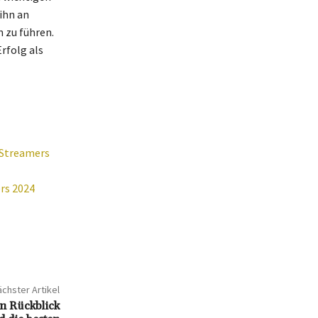
ihn an
n zu führen.
rfolg als
 Streamers
rs 2024
chster Artikel
in Rückblick