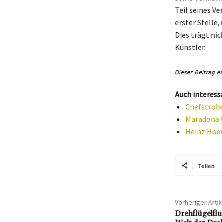
Teil seines V
erster Stelle,
Dies trägt ni
Künstler.
Auch interess
Chefstrobe
Maradona V
Heinz Hoen
Teilen
Vorheriger Artik
Drehflügelfl