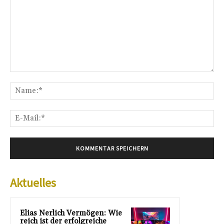
Kommentar:
Na
E-
Mai
Aktuelles
Elias Nerlich Vermögen: Wie
reich ist der erfolgreiche