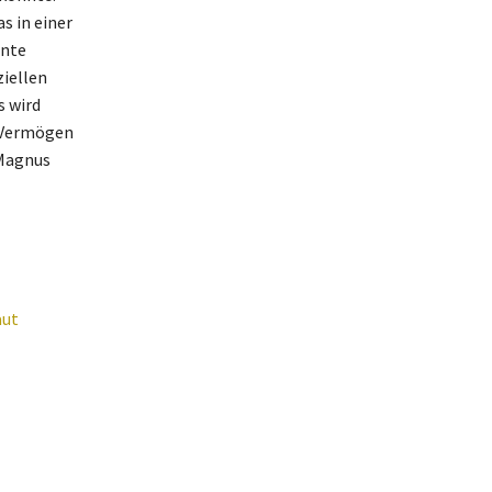
s in einer
nnte
iellen
s wird
n Vermögen
 Magnus
aut