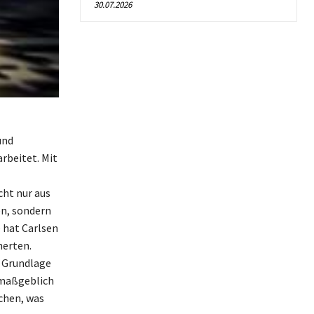
30.07.2026
und
arbeitet. Mit
cht nur aus
en, sondern
e hat Carlsen
herten.
e Grundlage
 maßgeblich
chen, was