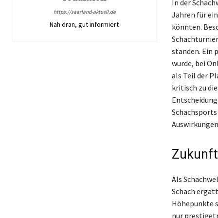
In der Schach
https://saarland-aktuell.de
Jahren für ei
Nah dran, gut informiert
könnten. Beso
Schachturnier
standen. Ein 
wurde, bei On
als Teil der 
kritisch zu d
Entscheidunge
Schachsports 
Auswirkungen
Zukunft
Als Schachwel
Schach ergatt
Höhepunkte st
nur prestiget