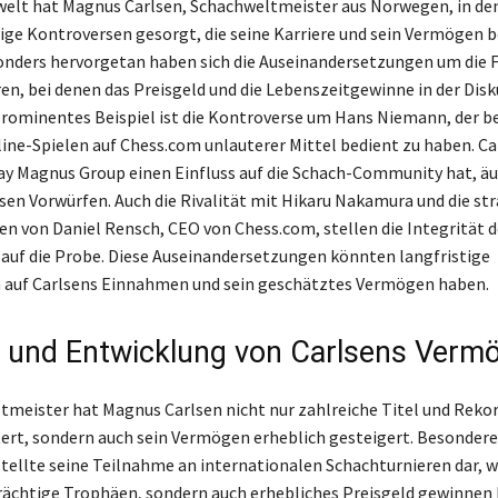
welt hat Magnus Carlsen, Schachweltmeister aus Norwegen, in de
nige Kontroversen gesorgt, die seine Karriere und sein Vermögen 
nders hervorgetan haben sich die Auseinandersetzungen um die F
en, bei denen das Preisgeld und die Lebenszeitgewinne in der Disk
prominentes Beispiel ist die Kontroverse um Hans Niemann, der b
line-Spielen auf Chess.com unlauterer Mittel bedient zu haben. Ca
Play Magnus Group einen Einfluss auf die Schach-Community hat, äu
iesen Vorwürfen. Auch die Rivalität mit Hikaru Nakamura und die st
n von Daniel Rensch, CEO von Chess.com, stellen die Integrität d
auf die Probe. Diese Auseinandersetzungen könnten langfristige
 auf Carlsens Einnahmen und sein geschätztes Vermögen haben.
 und Entwicklung von Carlsens Verm
tmeister hat Magnus Carlsen nicht nur zahlreiche Titel und Reko
ert, sondern auch sein Vermögen erheblich gesteigert. Besondere
ellte seine Teilnahme an internationalen Schachturnieren dar, w
rächtige Trophäen, sondern auch erhebliches Preisgeld gewinnen