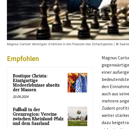
Magnus Carlsen Vermögen: Einblicke in die Finanzen des Schachgenies | © Saarla
Empfohlen
Magnus Carls
gegenwärtige T
einer außerge
Boutique Christa:
bedeutendsten
Einzigartige
Modeerlebnisse abseits
den Einnahmen
der Massen
auch aus seine
20.09.2024
mehrere anges
Zudem profiti
Fußball in der
Grenzregion: Vereine
weiter stärke
zwischen Rheinland-Pfalz
dazu beigetra
und dem Saarland