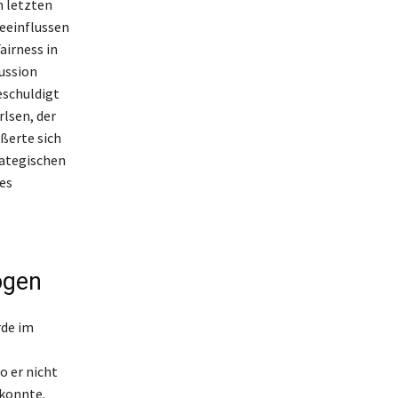
n letzten
beeinflussen
airness in
ussion
eschuldigt
rlsen, der
ßerte sich
rategischen
es
ögen
rde im
o er nicht
 konnte.