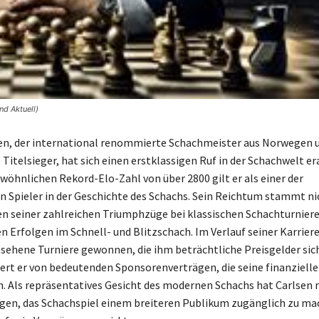
nd Aktuell)
en, der international renommierte Schachmeister aus Norwegen 
itelsieger, hat sich einen erstklassigen Ruf in der Schachwelt er
wöhnlichen Rekord-Elo-Zahl von über 2800 gilt er als einer der
 Spieler in der Geschichte des Schachs. Sein Reichtum stammt ni
 seiner zahlreichen Triumphzüge bei klassischen Schachturnier
n Erfolgen im Schnell- und Blitzschach. Im Verlauf seiner Karrier
ehene Turniere gewonnen, die ihm beträchtliche Preisgelder sic
ert er von bedeutenden Sponsorenverträgen, die seine finanziell
n. Als repräsentatives Gesicht des modernen Schachs hat Carlsen
gen, das Schachspiel einem breiteren Publikum zugänglich zu ma