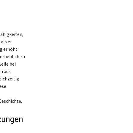
Fähigkeiten,
als er
g erhöht.
 erheblich zu
eile bei
h aus
eichzeitig
ese
Geschichte.
tzungen