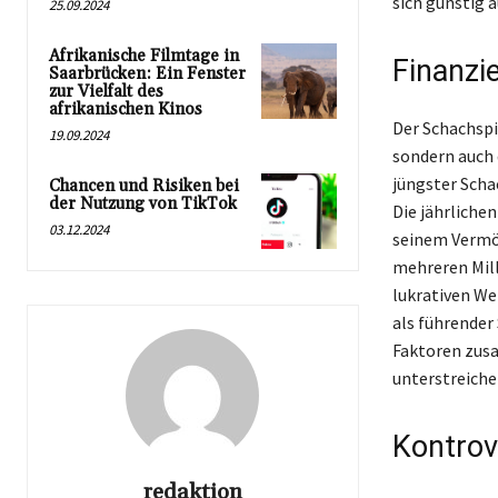
sich günstig 
25.09.2024
Afrikanische Filmtage in
Finanzi
Saarbrücken: Ein Fenster
zur Vielfalt des
afrikanischen Kinos
Der Schachspi
19.09.2024
sondern auch 
jüngster Scha
Chancen und Risiken bei
der Nutzung von TikTok
Die jährlichen
03.12.2024
seinem Vermög
mehreren Mill
lukrativen We
als führender
Faktoren zusa
unterstreiche
Kontrov
redaktion