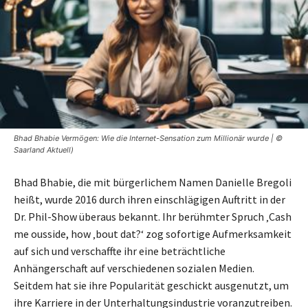
Bhad Bhabie Vermögen: Wie die Internet-Sensation zum Millionär wurde | ©
Saarland Aktuell)
Bhad Bhabie, die mit bürgerlichem Namen Danielle Bregoli
heißt, wurde 2016 durch ihren einschlägigen Auftritt in der
Dr. Phil-Show überaus bekannt. Ihr berühmter Spruch ‚Cash
me ousside, how ‚bout dat?‘ zog sofortige Aufmerksamkeit
auf sich und verschaffte ihr eine beträchtliche
Anhängerschaft auf verschiedenen sozialen Medien.
Seitdem hat sie ihre Popularität geschickt ausgenutzt, um
ihre Karriere in der Unterhaltungsindustrie voranzutreiben.