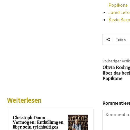
Popikone
Jared Leto 
Kevin Baco
Teilen
Vorheriger Artik
Olivia Rodri
über das be
Popikone
Weiterlesen
Kommentieren
Christoph Daum
Vermögen: Enthüllungen
über sein reichhaltiges