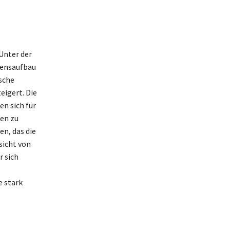
Unter der
gensaufbau
sche
eigert. Die
en sich für
ken zu
n, das die
sicht von
r sich
e stark