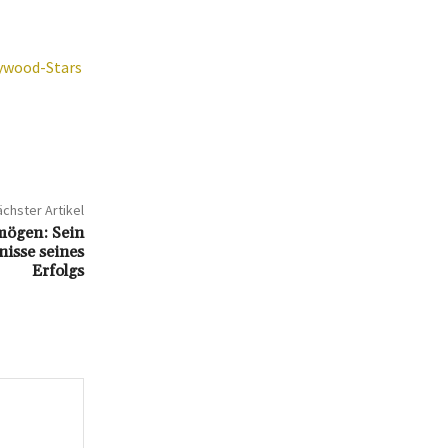
lywood-Stars
chster Artikel
mögen: Sein
isse seines
Erfolgs