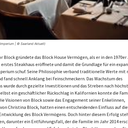
Imperium | © Saarland Aktuell)
 Block gründete das Block House Vermögen, als er in den 1970er 
erstes Steakhaus eröffnete und damit die Grundlage für ein expa
erium schuf. Seine Philosophie verband traditionelle Werte mi
d fand schnell Anklang bei Feinschmeckern. Das Wachstum des
wurde durch gezielte Investitionen und das Streben nach höchst
elbst ein geschäftlicher Rückschlag in Kalifornien konnte die Fami
ie Visionen von Block sowie das Engagement seiner Enkelinnen,
von Christina Block, hatten einen entscheidenden Einfluss auf die
Entwicklung des Block Vermögens. Doch hinter diesem Erfolg ste
en, darunter ein Entführungsfall, der die Familie im Jahr 2014 ers