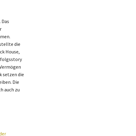
. Das
r
amen.
tellte die
ock House,
rfolgsstory
s Vermögen
k setzen die
iben. Die
h auch zu
der