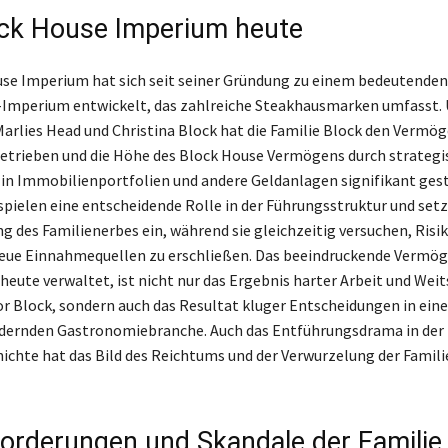
ck House Imperium heute
se Imperium hat sich seit seiner Gründung zu einem bedeutenden
Imperium entwickelt, das zahlreiche Steakhausmarken umfasst. 
arlies Head und Christina Block hat die Familie Block den Vermö
etrieben und die Höhe des Block House Vermögens durch strategi
 in Immobilienportfolien und andere Geldanlagen signifikant gest
spielen eine entscheidende Rolle in der Führungsstruktur und setz
ng des Familienerbes ein, während sie gleichzeitig versuchen, Risi
eue Einnahmequellen zu erschließen. Das beeindruckende Vermöge
heute verwaltet, ist nicht nur das Ergebnis harter Arbeit und Weit
 Block, sondern auch das Resultat kluger Entscheidungen in eine
ndernden Gastronomiebranche. Auch das Entführungsdrama in der
ichte hat das Bild des Reichtums und der Verwurzelung der Famili
orderungen und Skandale der Familie