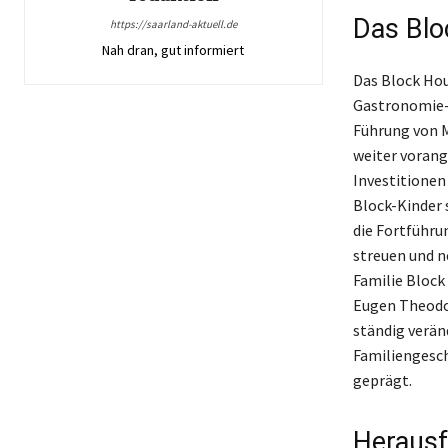
Das Blo
https://saarland-aktuell.de
Nah dran, gut informiert
Das Block Hou
Gastronomie-
Führung von M
weiter vorang
Investitionen
Block-Kinder 
die Fortführu
streuen und n
Familie Block 
Eugen Theodor
ständig verä
Familiengesch
geprägt.
Herausf