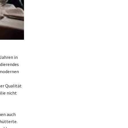
Jahren in
ndierendes
t modernen
er Qualität
lie nicht
hen auch
chütterte.