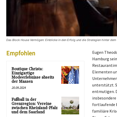
Das Block House Vermögen: Einblicke in den Erfolg und die Strategien hinter dem 
Empfohlen
Eugen Theodor
Hamburg sein 
Restaurantimp
Boutique Christa:
Elementen un
Einzigartige
Modeerlebnisse abseits
Unternehmens 
der Massen
unterstützt. S
20.09.2024
entmutigen. D
insbesondere 
Fußball in der
Grenzregion: Vereine
fortlaufende 
zwischen Rheinland-Pfalz
familiäre Kris
und dem Saarland