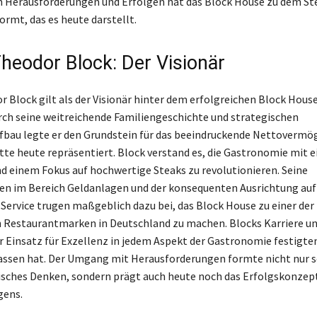
n Herausforderungen und Erfolgen hat das Block House zu dem St
rmt, das es heute darstellt.
heodor Block: Der Visionär
 Block gilt als der Visionär hinter dem erfolgreichen Block Hous
ch seine weitreichende Familiengeschichte und strategischen
au legte er den Grundstein für das beeindruckende Nettovermög
te heute repräsentiert. Block verstand es, die Gastronomie mit 
 einem Fokus auf hochwertige Steaks zu revolutionieren. Seine
n im Bereich Geldanlagen und der konsequenten Ausrichtung auf
 Service trugen maßgeblich dazu bei, das Block House zu einer der
Restaurantmarken in Deutschland zu machen. Blocks Karriere un
 Einsatz für Exzellenz in jedem Aspekt der Gastronomie festigten
lassen hat. Der Umgang mit Herausforderungen formte nicht nur s
ches Denken, sondern prägt auch heute noch das Erfolgskonzept
ens.