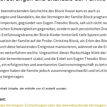
r beeindruckenden Geschichte des Block House kam es auch zu
ngen und Skandalen, die das Vermögen der Familie Block prägten
mperium, gegründet von Eugen Theodor Block, sah sich nicht nu
schen Schwierigkeiten gegenüber, sondern auch persönlichen Dr
 Entführungsdrama der Block-Kinder hinterließ tiefe Spuren und s
tuation der Familie auf die Probe. Christina Block, als Erbin des Bl
urch diese belastenden Ereignisse manövrieren, während sie die E
es weiterführen wollte. Ungeachtet dieser Rückschläge blieb da
ilie bemerkenswert stabil, und die Enkel von Eugen Theodor Bloc
t, ein erfolgreiches und anerkanntes Gastronomiegeschäft zu betre
ngen haben die Familie jedoch zusammengeschweißt und letztlic
nz beigetragen.
ant:
rigo Vermögen: Enthüllungen über das beeindruckende Vermögen 