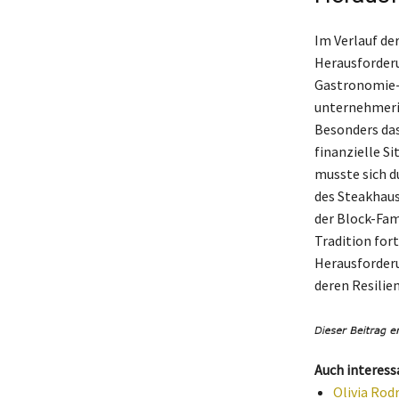
Im Verlauf de
Herausforderu
Gastronomie-I
unternehmeri
Besonders das
finanzielle Si
musste sich d
des Steakhaus
der Block-Fam
Tradition for
Herausforderu
deren Resilie
Auch interess
Olivia Rod