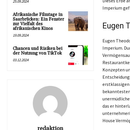
Dieses Erbe a
25.09.2024
Imperium gefo
Afrikanische Filmtage in
Saarbrücken: Ein Fenster
zur Vielfalt des
Eugen T
afrikanischen Kinos
19.09.2024
Eugen Theodor
Imperium. Dur
Chancen und Risiken bei
der Nutzung von TikTok
Vermögensaufb
03.12.2024
Restaurantket
Konzepten und
Entscheidunge
erstklassigen
bekanntesten 
unermüdlicher
das er hinter
unternehmeris
House Vermög
redaktion