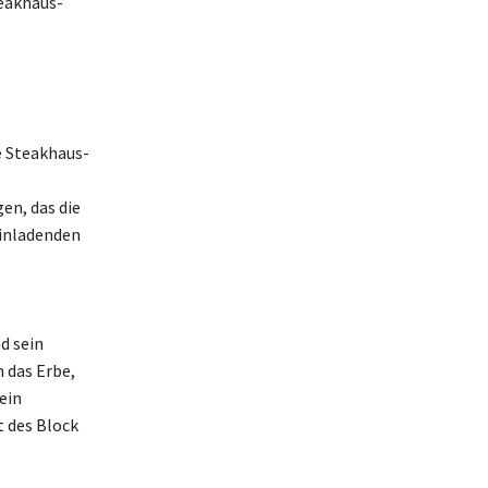
eakhaus-
e Steakhaus-
en, das die
einladenden
d sein
 das Erbe,
ein
 des Block