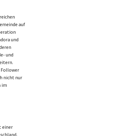
greichen
gemeinde auf
neration
ndora und
 deren
de- und
eitern.
 Follower
h nicht nur
n im
t einer
tschland,