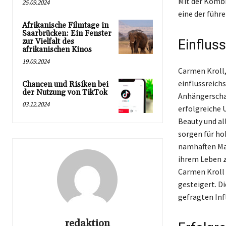
Mit der Kombin
25.09.2024
eine der führ
Afrikanische Filmtage in
Saarbrücken: Ein Fenster
zur Vielfalt des
Einflus
afrikanischen Kinos
19.09.2024
Carmen Kroll,
einflussreich
Chancen und Risiken bei
der Nutzung von TikTok
Anhängerschaf
03.12.2024
erfolgreiche 
Beauty und al
sorgen für ho
namhaften Mar
ihrem Leben zu
Carmen Kroll 
gesteigert. Di
gefragten Inf
redaktion