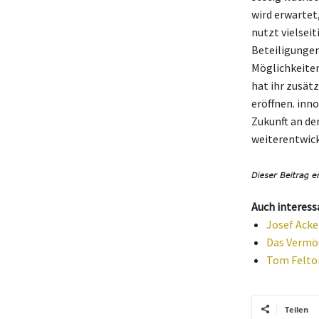
wird erwartet
nutzt vielsei
Beteiligungen
Möglichkeiten
hat ihr zusät
eröffnen. inn
Zukunft an de
weiterentwick
Auch interess
Josef Acke
Das Vermög
Tom Felton
Teilen