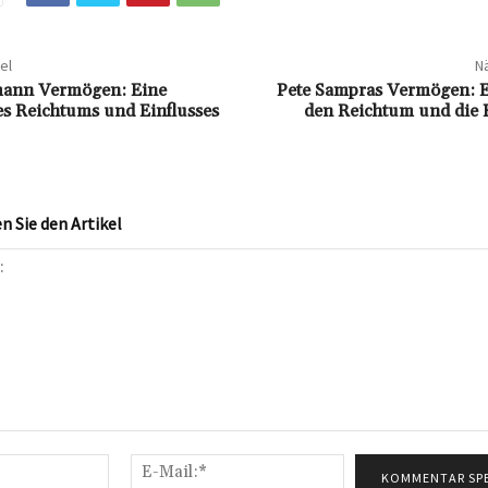
el
Nä
mann Vermögen: Eine
Pete Sampras Vermögen: Ei
es Reichtums und Einflusses
den Reichtum und die K
 Sie den Artikel
Name:*
E-
Mail:*