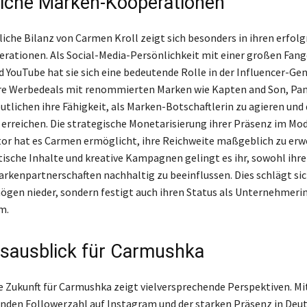
eiche Marken-Kooperationen
liche Bilanz von Carmen Kroll zeigt sich besonders in ihren erfol
ationen. Als Social-Media-Persönlichkeit mit einer großen Fan
 YouTube hat sie sich eine bedeutende Rolle in der Influencer-Ge
hre Werbedeals mit renommierten Marken wie Kapten and Son, Pa
utlichen ihre Fähigkeit, als Marken-Botschaftlerin zu agieren und
 erreichen. Die strategische Monetarisierung ihrer Präsenz im Mo
tor hat es Carmen ermöglicht, ihre Reichweite maßgeblich zu erw
ische Inhalte und kreative Kampagnen gelingt es ihr, sowohl ihre
Markenpartnerschaften nachhaltig zu beeinflussen. Dies schlägt sic
ögen nieder, sondern festigt auch ihren Status als Unternehmeri
m.
sausblick für Carmushka
ie Zukunft für Carmushka zeigt vielversprechende Perspektiven. Mi
nden Followerzahl auf Instagram und der starken Präsenz in Deu