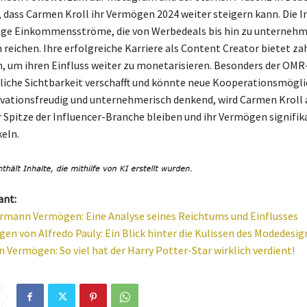
, dass Carmen Kroll ihr Vermögen 2024 weiter steigern kann. Die I
tige Einkommensströme, die von Werbedeals bis hin zu unterneh
 reichen. Ihre erfolgreiche Karriere als Content Creator bietet za
, um ihren Einfluss weiter zu monetarisieren. Besonders der OM
zliche Sichtbarkeit verschafft und könnte neue Kooperationsmögl
ovationsfreudig und unternehmerisch denkend, wird Carmen Kroll 
r Spitze der Influencer-Branche bleiben und ihr Vermögen signifik
eln.
ant:
rmann Vermögen: Eine Analyse seines Reichtums und Einflusses
en von Alfredo Pauly: Ein Blick hinter die Kulissen des Modedesig
 Vermögen: So viel hat der Harry Potter-Star wirklich verdient!