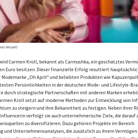
and Aktuell)
wird Carmen Kroll, bekannt als Carmushka, ein geschätztes Verm
en Euro besitzen. Dieser finanzielle Erfolg resultiert hauptsächli
r Modemarke „Oh April“ und beliebten Produkten wie Kapuzenpulli
esten Persönlichkeiten in der deutschen Mode- und Lifestyle-Bra
te durch strategische Partnerschaften mit anderen Marken erhebl
armen Kroll setzt auf moderne Methoden zur Entwicklung von Inf
htum zu steigern und ihre Bekanntheit zu festigen. Neben ihrer Ro
Influencerin verfolgt sie auch unternehmerische Ziele, die darauf 
nsquellen zu diversifizieren. Dazu gehören Projekte im Bereich
g und Unternehmensanalysen, die zusätzlich zu ihrem Vermögen 