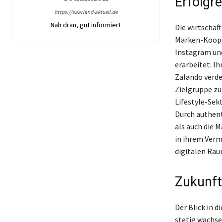
Erfolgr
https://saarland-aktuell.de
Nah dran, gut informiert
Die wirtschaft
Marken-Kooper
Instagram und
erarbeitet. I
Zalando verde
Zielgruppe zu
Lifestyle-Sek
Durch authent
als auch die 
in ihrem Verm
digitalen Rau
Zukunft
Der Blick in d
stetig wachse