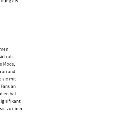
llung als
rmen
ich als
ie Mode,
n an und
 sie mit
 Fans an
edien hat
ignifikant
sie zu einer