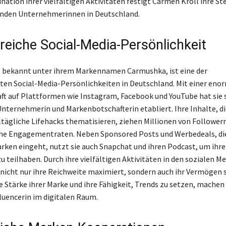
ation ihrer vielfältigen Aktivitäten festigt Carmen Kroll ihre Ste
enden Unternehmerinnen in Deutschland.
sreiche Social-Media-Persönlichkeit
 bekannt unter ihrem Markennamen Carmushka, ist eine der
sten Social-Media-Persönlichkeiten in Deutschland. Mit einer eno
t auf Plattformen wie Instagram, Facebook und YouTube hat sie s
Unternehmerin und Markenbotschafterin etabliert. Ihre Inhalte, d
ltägliche Lifehacks thematisieren, ziehen Millionen von Follower
he Engagementraten. Neben Sponsored Posts und Werbedeals, die
ken eingeht, nutzt sie auch Snapchat und ihren Podcast, um ihre
 teilhaben. Durch ihre vielfältigen Aktivitäten in den sozialen M
nicht nur ihre Reichweite maximiert, sondern auch ihr Vermögen s
e Stärke ihrer Marke und ihre Fähigkeit, Trends zu setzen, machen 
luencerin im digitalen Raum.