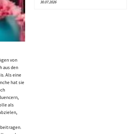
30.07.2026
ögen von
ch aus den
s. Als eine
nche hat sie
ich
luencern,
lle als
abzielen,
beitragen.