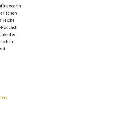
nfluencerin
merischen
hlreiche
R-Podcast
ichkeiten
auch in
ant
ners