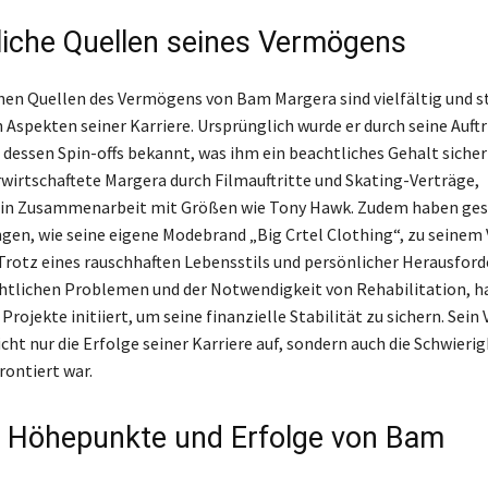
iche Quellen seines Vermögens
hen Quellen des Vermögens von Bam Margera sind vielfältig und
 Aspekten seiner Karriere. Ursprünglich wurde er durch seine Auftr
 dessen Spin-offs bekannt, was ihm ein beachtliches Gehalt sicher
irtschaftete Margera durch Filmauftritte und Skating-Verträge,
 in Zusammenarbeit mit Größen wie Tony Hawk. Zudem haben gesc
en, wie seine eigene Modebrand „Big Crtel Clothing“, zu seine
Trotz eines rauschhaften Lebensstils und persönlicher Herausfor
chtlichen Problemen und der Notwendigkeit von Rehabilitation, h
rojekte initiiert, um seine finanzielle Stabilität zu sichern. Sei
cht nur die Erfolge seiner Karriere auf, sondern auch die Schwierig
rontiert war.
e Höhepunkte und Erfolge von Bam