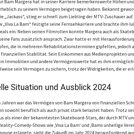
n Bam Margera hat in seiner Karriere bemerkenswerte Höhen und
 erheblich zu seinem Vermögen beigetragen haben. Bekannt gewor
ie „Jackass“, stieg er schnell zum Liebling der MTV-Zuschauer auf.
 „Viva La Bam“ festigte seine Fernsehkarriere und brachte ihm lu
als ein. Neben seinen Filmrollen konnte Margera auch als Skate
seine Fans zusätzlich ansprach. Zwar hatte er mit Herausforderun
fen, die in mehreren Rehabilitationsterminen gipfelten, jedoch a
r finanziellen Stabilität. Sein Einkommen aus Medienprojekten un
 in Immobilien und andere Vermögenswerte hat es ihm ermöglich
weise sein Vermögen zu sichern, trotz der Widrigkeiten, die er erl
elle Situation und Ausblick 2024
n Jahren war das Vermögen von Bam Margera von finanziellen Sch
hn sowohl beruflich als auch privat stark belastet haben. Trotz se
us als einer der bekanntesten Skateboard-Stars, der durch MTV un
Reality-Comedy-Shows wie ‚Viva La Bam‘ und ‚Bams unheilige Vere
nung erlangte, sieht die Zukunft im Jahr 2024 herausfordernd au