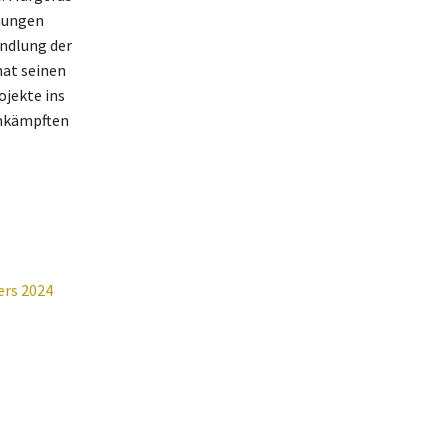
hmungen
andlung der
hat seinen
ojekte ins
umkämpften
ers 2024