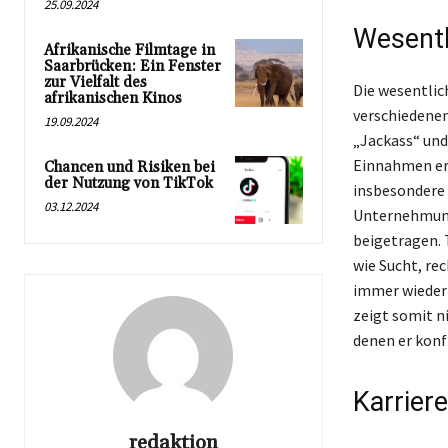
25.09.2024
Wesentl
Afrikanische Filmtage in
Saarbrücken: Ein Fenster
zur Vielfalt des
Die wesentlic
afrikanischen Kinos
verschiedenen
19.09.2024
„Jackass“ und
Einnahmen erw
Chancen und Risiken bei
der Nutzung von TikTok
insbesondere
03.12.2024
Unternehmung
beigetragen. 
wie Sucht, re
immer wieder P
zeigt somit ni
denen er konf
Karrier
redaktion