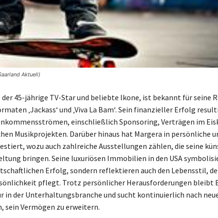
aarland Aktuell)
der 45-jährige TV-Star und beliebte Ikone, ist bekannt für seine R
maten ‚Jackass‘ und ‚Viva La Bam‘. Sein finanzieller Erfolg result
Einkommensströmen, einschließlich Sponsoring, Verträgen im Eis
chen Musikprojekten. Darüber hinaus hat Margera in persönliche u
vestiert, wozu auch zahlreiche Ausstellungen zählen, die seine kün
eltung bringen. Seine luxuriösen Immobilien in den USA symbolisi
tschaftlichen Erfolg, sondern reflektieren auch den Lebensstil, de
önlichkeit pflegt. Trotz persönlicher Herausforderungen bleibt
r in der Unterhaltungsbranche und sucht kontinuierlich nach neu
, sein Vermögen zu erweitern.