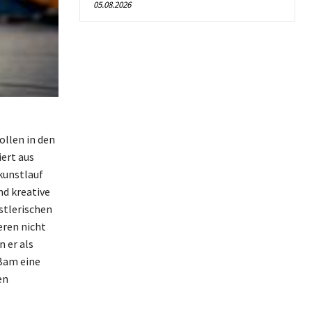
05.08.2026
ollen in den
iert aus
kunstlauf
nd kreative
stlerischen
eren nicht
n er als
 Bam eine
en