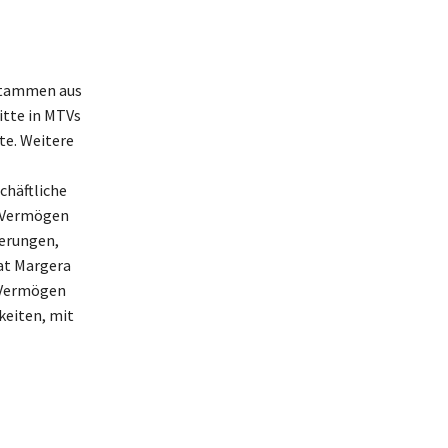
 stammen aus
itte in MTVs
te. Weitere
häftliche
m Vermögen
derungen,
at Margera
n Vermögen
keiten, mit