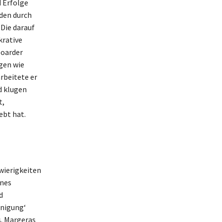
 Erfolge
den durch
 Die darauf
krative
boarder
gen wie
rbeitete er
d klugen
t,
ebt hat.
wierigkeiten
ines
d
inigung‘
s. Margeras