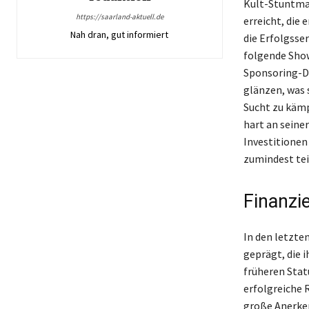
Kult-Stuntma
https://saarland-aktuell.de
erreicht, die
Nah dran, gut informiert
die Erfolgsser
folgende Show
Sponsoring-De
glänzen, was 
Sucht zu kämp
hart an seine
Investitionen
zumindest teil
Finanzi
In den letzte
geprägt, die i
früheren Stat
erfolgreiche 
große Anerken