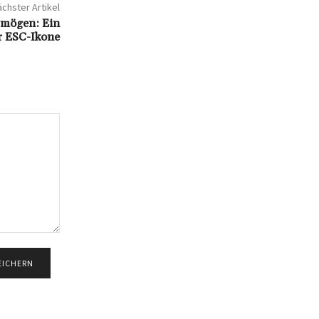
chster Artikel
rmögen: Ein
r ESC-Ikone