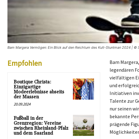
Bam Margera Vermögen: Ein Blick auf den Reichtum des Kult-Stuntman 2024 | © S
Empfohlen
Bam Margera, 
legendären For
vielfältigen 
Boutique Christa:
und erfolgrei
Einzigartige
Modeerlebnisse abseits
Initiativen in
der Massen
Talente zur G
20.09.2024
nur seinen wir
bekannte Pers
Fußball in der
Grenzregion: Vereine
prägende Figu
zwischen Rheinland-Pfalz
Möglichkeiten
und dem Saarland