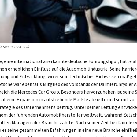
© Saarland Aktuell)
e, eine international anerkannte deutsche Führungsfigur, hatte al
nen erheblichen Einfluss auf die Automobilindustrie. Seine Karrie
hung und Entwicklung, wo er sein technisches Fachwissen maßgeb
etsche war ebenfalls Mitglied des Vorstands der DaimlerChrysler 
greich die Mercedes Car Group. Besonders hervorzuheben ist seine S
 auf eine Expansion in aufstrebende Märkte abzielte und somit zur
tegie des Unternehmens beitrug. Unter seiner Leitung entwickel
nem der führenden Automobilhersteller weltweit, während Zetsch
lten Managern der Branche zählte. Nach seiner Zeit bei Daimler 
o er seine gesammelten Erfahrungen in eine neue Branche einfließ