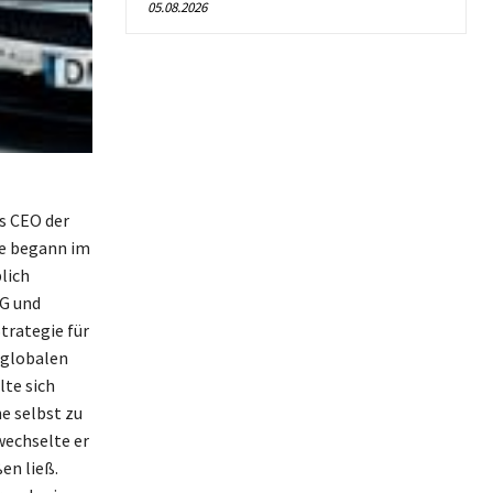
05.08.2026
s CEO der
re begann im
lich
AG und
trategie für
 globalen
te sich
e selbst zu
wechselte er
en ließ.