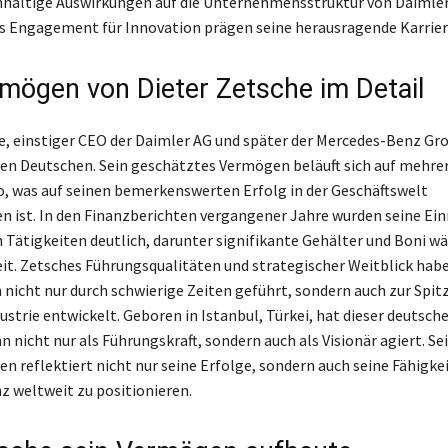
haltige Auswirkungen auf die Unternehmensstruktur von Daimler
 Engagement für Innovation prägen seine herausragende Karrier
mögen von Dieter Zetsche im Detail
e, einstiger CEO der Daimler AG und später der Mercedes-Benz Gro
ten Deutschen. Sein geschätztes Vermögen beläuft sich auf mehre
o, was auf seinen bemerkenswerten Erfolg in der Geschäftswelt
n ist. In den Finanzberichten vergangener Jahre wurden seine E
 Tätigkeiten deutlich, darunter signifikante Gehälter und Boni w
it. Zetsches Führungsqualitäten und strategischer Weitblick hab
icht nur durch schwierige Zeiten geführt, sondern auch zur Spitz
strie entwickelt. Geboren in Istanbul, Türkei, hat dieser deutsch
 nicht nur als Führungskraft, sondern auch als Visionär agiert. Se
 reflektiert nicht nur seine Erfolge, sondern auch seine Fähigkei
 weltweit zu positionieren.