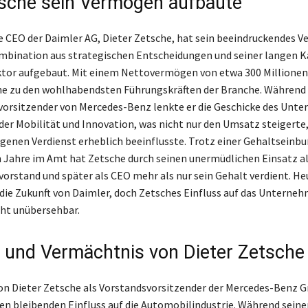
sche sein Vermögen aufbaute
 CEO der Daimler AG, Dieter Zetsche, hat sein beeindruckendes 
mbination aus strategischen Entscheidungen und seiner langen K
tor aufgebaut. Mit einem Nettovermögen von etwa 300 Millionen
e zu den wohlhabendsten Führungskräften der Branche. Während 
vorsitzender von Mercedes-Benz lenkte er die Geschicke des Unt
 der Mobilität und Innovation, was nicht nur den Umsatz steigerte
igenen Verdienst erheblich beeinflusste. Trotz einer Gehaltsein
n Jahre im Amt hat Zetsche durch seinen unermüdlichen Einsatz a
orstand und später als CEO mehr als nur sein Gehalt verdient. He
 die Zukunft von Daimler, doch Zetsches Einfluss auf das Unterneh
cht unübersehbar.
s und Vermächtnis von Dieter Zetsche
von Dieter Zetsche als Vorstandsvorsitzender der Mercedes-Benz 
nen bleibenden Einfluss auf die Automobilindustrie. Während sein