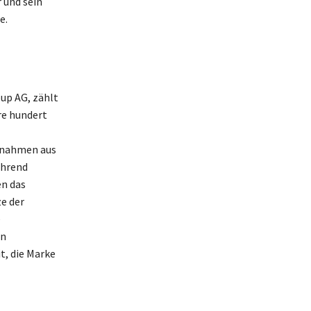
 und sein
e.
up AG, zählt
re hundert
innahmen aus
ährend
en das
e der
e
in
t, die Marke