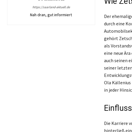
Wie Zet
https://saarland-aktuell.de
Nah dran, gut informiert
Der ehemalige
durch eine Ko
Automobilsek
gehört Zetsch
als Vorstands
eine neue Ära
auch seinen e
seiner letzte
Entwicklungsv
Ola Källenius
in jeder Hinsi
Einflus
Die Karriere 
hinterließ ei