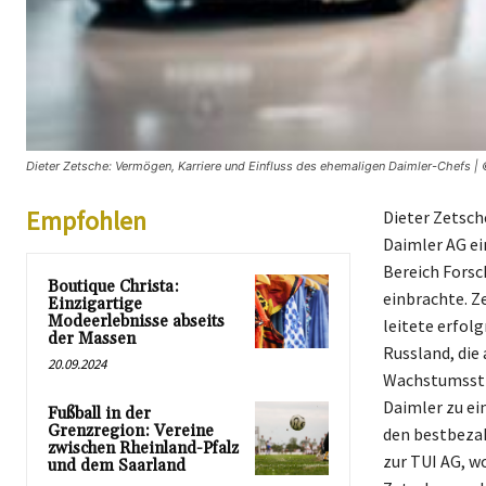
Dieter Zetsche: Vermögen, Karriere und Einfluss des ehemaligen Daimler-Chefs | 
Empfohlen
Dieter Zetsch
Daimler AG ei
Bereich Forsc
Boutique Christa:
einbrachte. Z
Einzigartige
Modeerlebnisse abseits
leitete erfol
der Massen
Russland, die
20.09.2024
Wachstumsstra
Daimler zu ei
Fußball in der
Grenzregion: Vereine
den bestbezah
zwischen Rheinland-Pfalz
zur TUI AG, w
und dem Saarland