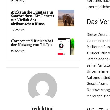
Zetsches nach
25.09.2024
unermüdliches
Afrikanische Filmtage in
Saarbrücken: Ein Fenster
zur Vielfalt des
Das Ver
afrikanischen Kinos
19.09.2024
Dieter Zetsch
zu den reichs
Chancen und Risiken bei
der Nutzung von TikTok
Millionen Eur
03.12.2024
zurückzuführe
verschiedenen
seiner Amtsze
Unternehmen n
Automobilindu
Geschäftsmann
Nettovermögen
Mercedes-Benz
redaktion