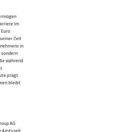
Vermögen
arriere im
 Euro
seiner Zeit
ernehmens in
, sondern
buße während
ls
ute prägt
men bleibt
Group AG
er Amtszeit