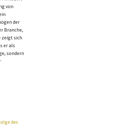
ung von
ein
mögen der
er Branche,
 zeigt sich
 er als
age, sondern
r
folge des