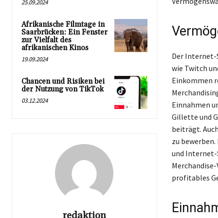
Vermögenswach
25.09.2024
Afrikanische Filmtage in
Vermöge
Saarbrücken: Ein Fenster
zur Vielfalt des
afrikanischen Kinos
Der Internet-
19.09.2024
wie Twitch u
Einkommen res
Chancen und Risiken bei
der Nutzung von TikTok
Merchandising
03.12.2024
Einnahmen und
Gillette und 
beiträgt. Auc
zu bewerben. 
und Internet-
Merchandise-V
profitables G
Einnahm
redaktion