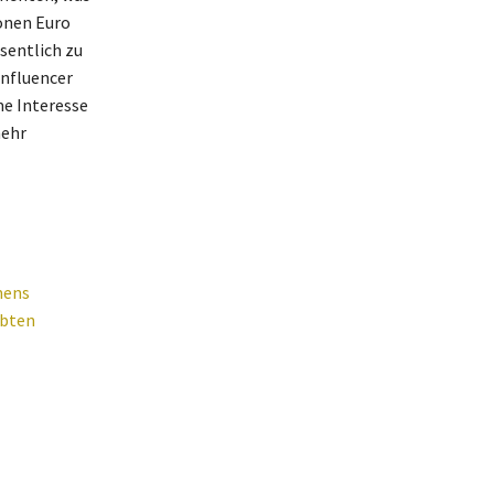
onen Euro
sentlich zu
Influencer
e Interesse
mehr
mens
ebten