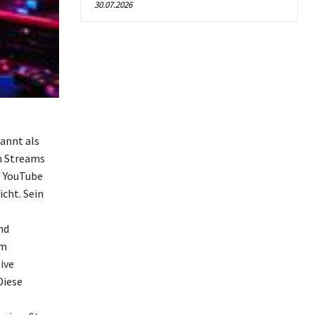
30.07.2026
annt als
en Streams
f YouTube
cht. Sein
nd
um
ive
Diese