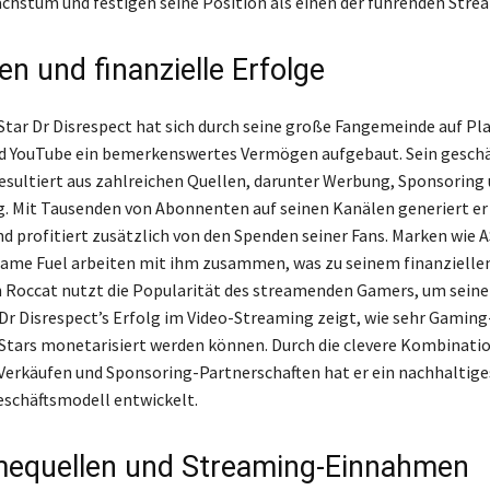
stum und festigen seine Position als einen der führenden Strea
n und finanzielle Erfolge
Star Dr Disrespect hat sich durch seine große Fangemeinde auf P
nd YouTube ein bemerkenswertes Vermögen aufgebaut. Sein gesch
ultiert aus zahlreichen Quellen, darunter Werbung, Sponsoring
. Mit Tausenden von Abonnenten auf seinen Kanälen generiert er
 profitiert zusätzlich von den Spenden seiner Fans. Marken wie 
Game Fuel arbeiten mit ihm zusammen, was zu seinem finanzielle
h Roccat nutzt die Popularität des streamenden Gamers, um sein
Dr Disrespect’s Erfolg im Video-Streaming zeigt, wie sehr Gaming
Stars monetarisiert werden können. Durch die clevere Kombinati
erkäufen und Sponsoring-Partnerschaften hat er ein nachhaltige
eschäftsmodell entwickelt.
equellen und Streaming-Einnahmen