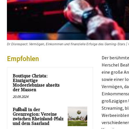
Dr Disrespect: Vermögen, Einkommen und finanzielle Erfolge des Gaming-Stars | 
Empfohlen
Der berühmte 
Herschel Beah
eine große An
Boutique Christa:
sowie einer l
Einzigartige
Modeerlebnisse abseits
Vermögen, das
der Massen
Einkommensqu
20.09.2024
großzügigen U
Streaming, bl
Fußball in der
Grenzregion: Vereine
Werbeeinblen
zwischen Rheinland-Pfalz
verschiedene
und dem Saarland