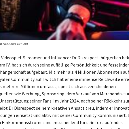
© Saarland Aktuell)
Videospiel-Streamer und Influencer Dr Disrespect, bürgerlich bek
m IV, hat sich durch seine auffällige Persönlichkeit und fesselnd
hängerschaft aufgebaut. Mit mehr als 4 Millionen Abonnenten au
oyalen Community auf Twitch hat er eine immense Reichweite errei
 mehrere Millionen umfasst, speist sich aus verschiedenen
ellen wie Werbung, Sponsoring, dem Verkauf von Merchandise u
nterstützung seiner Fans. Im Jahr 2024, nach seiner Rückkehr z
eibt Dr Disrespect seinem kreativen Ansatz treu, indem er innovat
dungen einsetzt und aktiv mit seiner Community kommuniziert. 
n Einkommensströme sind entscheidend für sein fortlaufendes