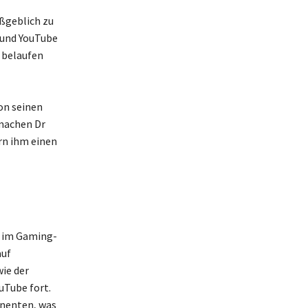
ßgeblich zu
 und YouTube
 belaufen
on seinen
 machen Dr
rn ihm einen
t im Gaming-
auf
ie der
uTube fort.
nnenten, was