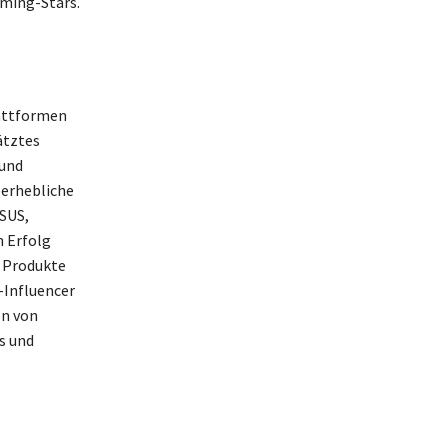
ming-Stars.
lattformen
ätztes
 und
 erhebliche
ASUS,
n Erfolg
e Produkte
-Influencer
on von
s und