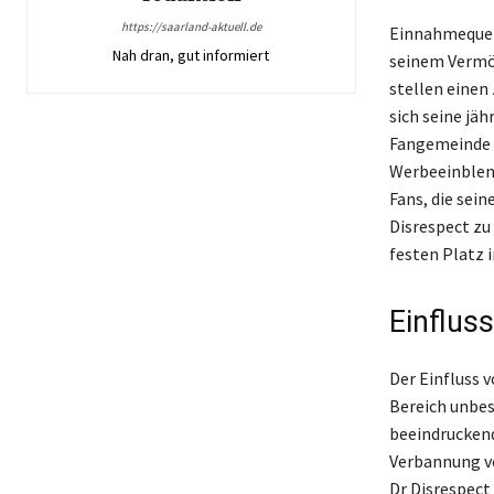
https://saarland-aktuell.de
Einnahmequell
Nah dran, gut informiert
seinem Vermö
stellen einen
sich seine jä
Fangemeinde 
Werbeeinblend
Fans, die sei
Disrespect zu
festen Platz
Einflus
Der Einfluss 
Bereich unbes
beeindruckend
Verbannung vo
Dr Disrespect