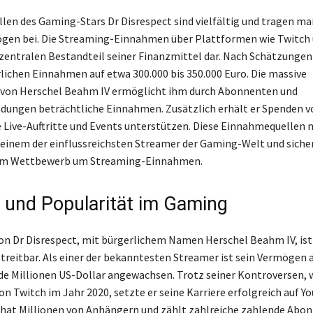
en des Gaming-Stars Dr Disrespect sind vielfältig und tragen ma
gen bei. Die Streaming-Einnahmen über Plattformen wie Twitch
 zentralen Bestandteil seiner Finanzmittel dar. Nach Schätzungen
hrlichen Einnahmen auf etwa 300.000 bis 350.000 Euro. Die massive
von Herschel Beahm IV ermöglicht ihm durch Abonnenten und
ungen beträchtliche Einnahmen. Zusätzlich erhält er Spenden v
ne Live-Auftritte und Events unterstützen. Diese Einnahmequellen
 einem der einflussreichsten Streamer der Gaming-Welt und siche
 im Wettbewerb um Streaming-Einnahmen.
s und Popularität im Gaming
von Dr Disrespect, mit bürgerlichem Namen Herschel Beahm IV, is
treitbar. Als einer der bekanntesten Streamer ist sein Vermögen 
e Millionen US-Dollar angewachsen. Trotz seiner Kontroversen, w
n Twitch im Jahr 2020, setzte er seine Karriere erfolgreich auf Yo
 hat Millionen von Anhängern und zählt zahlreiche zahlende Abo