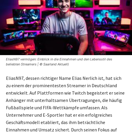
EliasN97 vermögen: Einblick in die Einnahmen und den Lebensstil des
beliebten Streamers | © Saarland Aktuell)
EliasN97, dessen richtiger Name Elias Nerlich ist, hat sich
zu einem der prominentesten Streamer in Deutschland
entwickelt. Auf Plattformen wie Twitch begeistert er seine
Anhänger mit unterhaltsamen Übertragungen, die häufig
Fußballspiele und FIFA-Wettkämpfe umfassen. Als
Unternehmer und E-Sportler hat er ein erfolgreiches
Geschäftsmodell etabliert, das ihm beträchtliche
Einnahmen und Umsatz sichert. Durch seinen Fokus auf