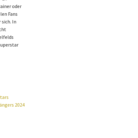
rainer oder
elen Fans
sich. In
cht
elfelds
Superstar
tars
ängers 2024