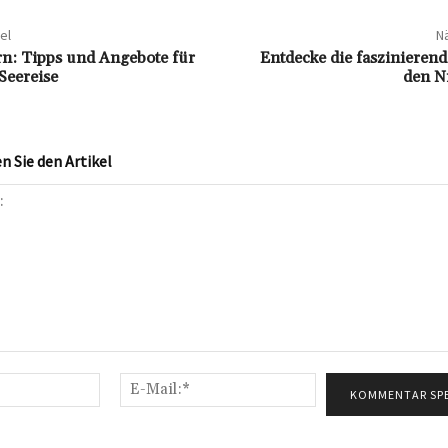
el
Nä
ern: Tipps und Angebote für
Entdecke die faszinierend
Seereise
den N
 Sie den Artikel
Name:*
E-
Mail:*