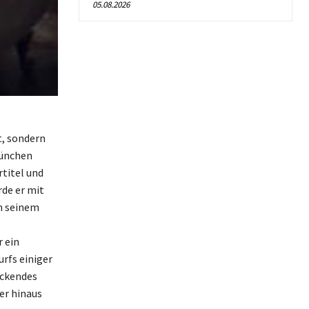
05.08.2026
t, sondern
München
titel und
rde er mit
n seinem
 ein
urfs einiger
uckendes
er hinaus