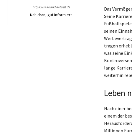
https://saarland-aktuell.de
Das Vermögen 
Nah dran, gut informiert
Seine Karrier
Fußballspiele
seinen Einnah
Werbeverträge
tragen erhebl
was seine Ein
Kontroversen 
lange Karrier
weiterhin rel
Leben n
Nach einer be
einem der bes
Herausforder
Millionen Euro