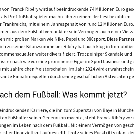
von Franck Ribéry wird auf beeindruckende 74 Millionen Euro ges
e als Profifußballspieler machte ihn zu einem der bestbezahlten
r Frankreichs, mit einem Jahresgehalt von rund 12 Millionen Euro
men aus dem Fußball verdankt er sein Vermögen auch einer Vielz
n mit großen Marken wie Nike, Pepsi und 888sport. Diese Partne
ich zu seiner Bilanzsumme bei. Ribéry hat auch klug in Immobilien
kommensquellen weiter diversifiziert. Trotz einiger Skandale und
ist er nach wie vor eine prominente Figur im Sportbusiness und g
e mit zahlreichen Meisterschalen. Im Jahr 2024 wird er wahrschein
evante Einnahmequellen durch seine geschäftlichen Aktivitäten ge
ach dem Fußball: Was kommt jetzt?
eindruckenden Karriere, die ihn zum Superstar von Bayern Münche
ten Fußballer seiner Generation machte, steht Franck Ribéry vor
ungen im Leben nach dem Fußball. Mit einem Vermögen von gesc
 ist er finanziell gut aufgestellt. Trotz seines Rücktritts plant de