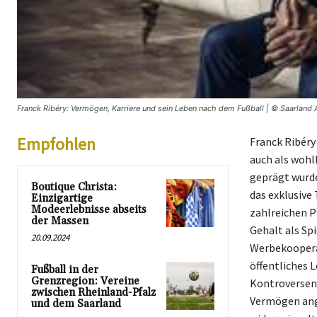
Franck Ribéry: Vermögen, Karriere und sein Leben nach dem Fußball | © Saarland A
Empfohlen
Franck Ribéry 
auch als wohl
geprägt wurde
Boutique Christa:
das exklusive
Einzigartige
Modeerlebnisse abseits
zahlreichen P
der Massen
Gehalt als Sp
20.09.2024
Werbekooperat
öffentliches L
Fußball in der
Grenzregion: Vereine
Kontroversen,
zwischen Rheinland-Pfalz
Vermögen ange
und dem Saarland