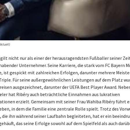
ktuell)
gilt nicht nur als einer der herausragendsten Fußballer seiner Zei
habender Unternehmer. Seine Karriere, die stark vom FC Bayern 
, ist gespickt mit zahlreichen Erfolgen, darunter mehrere Meister
 Triple. Für seine außergewöhnlichen Leistungen auf dem Platz wu
reisen ausgezeichnet, darunter der UEFA Best Player Award. Nebe
ieler hat Ribéry auch beträchtliche Einnahmen aus lukrativen
ionen erzielt. Gemeinsam mit seiner Frau Wahiba Ribéry führt er
eben, in dem die Familie eine zentrale Rolle spielt. Trotz des Vorw
 die ihn während seiner Laufbahn begleiteten, hat er ein beeindr
häuft, das seine Erfolge sowohl auf dem Spielfeld als auch darüb