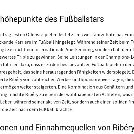
.
ehöhepunkte des Fußballstars
 gefragtesten Offensivspieler der letzten zwei Jahrzehnte hat Fran
ckende Karriere im Fußball hingelegt. Während seiner Zeit beim F
gte er nicht nur internationale Anerkennung, sondern half dem 
wertes Triple zu gewinnen. Seine Leistungen in der Champions-
a führten dazu, dass er zu den bestbezahlten Fußballspielern der 
resgehalt, das seine herausragenden Fähigkeiten widerspiegelt. 
ierte Ribéry von zahlreichen Werbe- und Sponsorenverträgen, die 
Vermögen weiter steigerten. Eine Kombination aus Gehältern un
ing machte Ribéry zu einem der wohlhabendsten Athleten, was i
s Leben während seiner aktiven Zeit, sondern auch einen soliden fi
r die Zeit nach dem Fußball brachte.
tionen und Einnahmequellen von Ribér