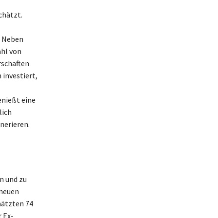
chätzt.
. Neben
ahl von
rschaften
 investiert,
enießt eine
lich
nerieren.
n und zu
 neuen
hätzten 74
r Ex-