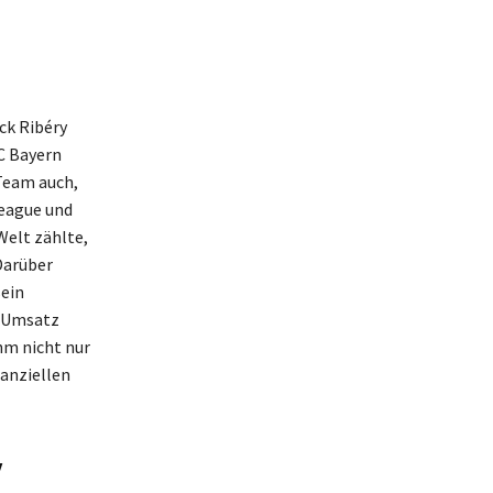
ck Ribéry
C Bayern
Team auch,
League und
Welt zählte,
Darüber
sein
d Umsatz
hm nicht nur
nanziellen
y