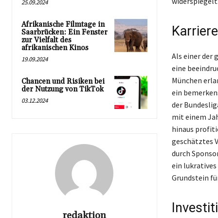
widerspiegelt
25.09.2024
Afrikanische Filmtage in
Karrier
Saarbrücken: Ein Fenster
zur Vielfalt des
afrikanischen Kinos
Als einer der
19.09.2024
eine beeindru
München erlan
Chancen und Risiken bei
der Nutzung von TikTok
ein bemerkens
03.12.2024
der Bundeslig
mit einem Jah
hinaus profit
geschätztes 
durch Sponsor
ein lukrative
Grundstein fü
Investi
redaktion